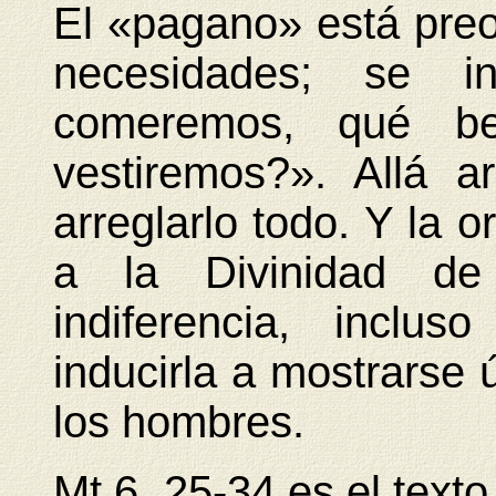
El «pagano» está pre
necesidades; se in
comeremos, qué b
vestiremos?». Allá a
arreglarlo todo. Y la 
a la Divinidad de
indiferencia, inclu
inducirla a mostrarse 
los hombres.
Mt 6, 25-34 es el text