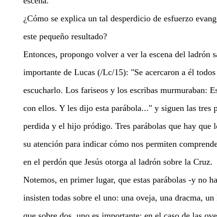
escena.
¿Cómo se explica un tal desperdicio de esfuerzo evang
este pequeño resultado?
Entonces, propongo volver a ver la escena del ladrón s
importante de Lucas (/Lc/15): "Se acercaron a él todos
escucharlo. Los fariseos y los escribas murmuraban: E
con ellos. Y les dijo esta parábola..." y siguen las tres
perdida y el hijo pródigo. Tres parábolas que hay que l
su atención para indicar cómo nos permiten comprender
en el perdón que Jesús otorga al ladrón sobre la Cruz.
Notemos, en primer lugar, que estas parábolas -y no ha
insisten todas sobre el uno: una oveja, una dracma, un h
que sobre dos, uno es importante; en el caso de las ove