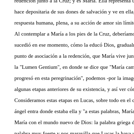
redención junto a la Cruz; y es María. Ella representa
hace depositaria de sus dones de salvación y ve en ella
respuesta humana, plena, a su acción de amor sin límit
Al contemplar a María a los pies de la Cruz, deberíamo
sucedió en ese momento, cómo la educó Dios, gradualme
punto de asociación a la redención, que María vive jun
la "Lumen Gentium", en donde se dice que "María cami
progresó en esta peregrinación", podemos -por la imag
algunas etapas anteriores de su existencia, y así ver c
Consideramos estas etapas en Lucas, sobre todo en el c
ángel entra donde estaba ella y "a estas palabras, Marí
María con el mundo nuevo de Dios: la palabra griega di
palabra muy fuerte y nos maravilla que Lucas la haya 