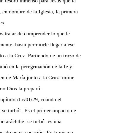
 un tesoro inmenso para Jesús que la
, en nombre de la Iglesia, la primera
es.
s tratar de comprender lo que le
nte, hasta permitirle llegar a ese
to a la Cruz. Partiendo de un trozo de
nó en la peregrinación de la fe y
en de María junto a la Cruz- mirar
ómo Dios la preparó.
apítulo /Lc/01/29, cuando el
a se turbó". Es el primer impacto de
etaráchthe -se turbó- es una
usado en esa ocasión. Es la misma