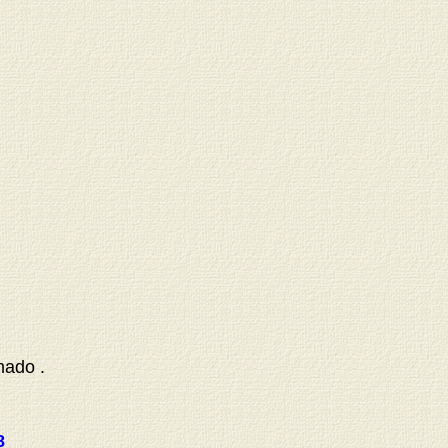
mado .
8