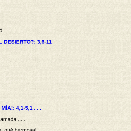
ó
 DESIERTO?: 3,6-11
!: 4,1-5,1 . . .
 amada ... .
, qué hermosa!