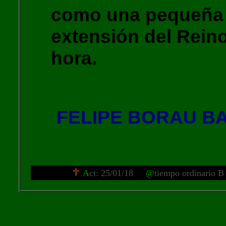
como una pequeña l
extensión del Reino
hora.
FELIPE BORAU BA
A
ct: 25/01/18
@
tiempo ordinario B