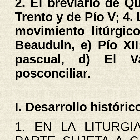
2. El breviario de Q
Trento y de Pío V; 4.
movimiento litúrgico
Beauduin, e) Pío XII
pascual, d) El V
posconciliar.
I. Desarrollo históric
1. EN LA LITURGI