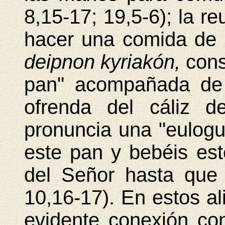
8,15-17; 19,5-6); la r
hacer una comida de u
deipnon kyriakón,
cons
pan" acompañada de 
ofrenda del cáliz d
pronuncia una "eulogu
este pan y bebéis est
del Señor hasta que
10,16-17). En estos a
evidente conexión co