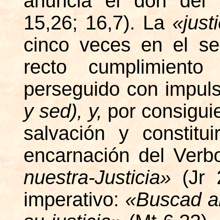
anuncia el don del 
15,26; 16,7). La
«just
cinco veces en el se
recto cumplimiento
perseguido con impul
y sed), y,
por consigui
salvación y constit
encarnación del Ver
nuestra-Justicia»
(Jr
imperativo:
«Buscad an