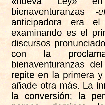
«nueva Ley» e
bienaventuranzas
-
anticipadora era e
examinando es el pri
discursos pronunciad
con la proclam
bienaventuranzas de
repite en la primera y
añade otra más. La in
la conversión; la pe