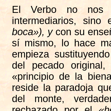
El Verbo no nos 
intermediarios, sin
boca»), y
con su enseñ
sí mismo, lo hace m
empieza sustituyendo 
del pecado original
«principio de la bie
reside la paradoja qu
del monte, verdader
rechazado por el
«h