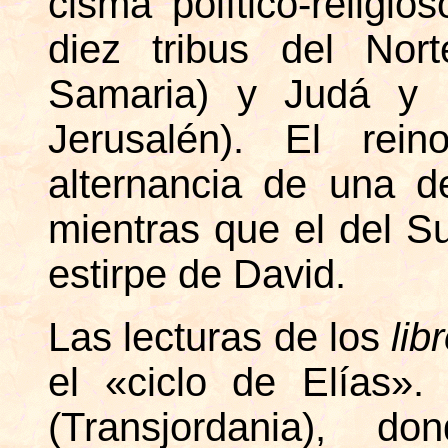
cisma político-religio
diez tribus del Nort
Samaria) y Judá y B
Jerusalén). El rei
alternancia de una d
mientras que el del Su
estirpe de David.
Las lecturas de los
lib
el «ciclo de Elías»
(Transjordania), d