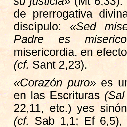
su justicia»
(Mt 6,33)
de prerrogativa divina
discípulo:
«Sed mise
Padre es miseric
misericordia, en efecto
(cf.
Sant 2,23).
«Corazón puro»
es u
en las Escrituras
(Sa
22,11, etc.) yes sin
(cf.
Sab 1,1; Ef 6,5),