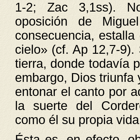
1-2; Zac 3,1ss). No
oposición de Migue
consecuencia, estalla 
cielo» (cf. Ap 12,7-9).
tierra, donde todavía p
embargo, Dios triunfa y
entonar el canto por 
la suerte del Corder
como él su propia vida 
Ésta es, en efecto, o