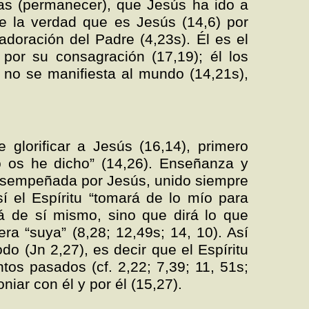
adas (permanecer), que Jesús ha ido a
de la verdad que es Jesús (14,6) por
adoración del Padre (4,23s). Él es el
 por su consagración (17,19); él los
 no se manifiesta al mundo (14,21s),
 glorificar a Jesús (16,14), primero
o os he dicho” (14,26). Enseñanza y
desempeñada por Jesús, unido siempre
 el Espíritu “tomará de lo mío para
rá de sí mismo, sino que dirá lo que
ra “suya” (8,28; 12,49s; 14, 10). Así
do (Jn 2,27), es decir que el Espíritu
ntos pasados (cf. 2,22; 7,39; 11, 51s;
niar con él y por él (15,27).