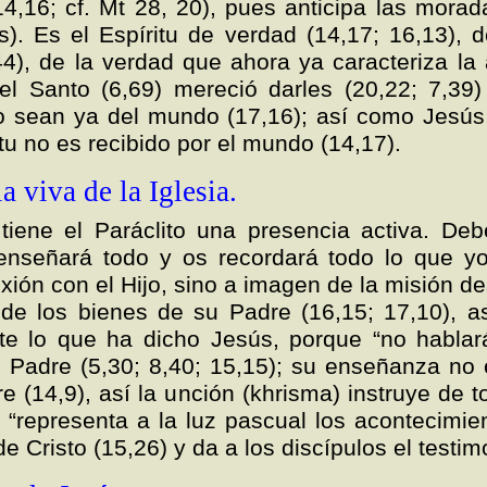
14,16; cf. Mt 28, 20), pues anticipa las mor
s). Es el Espíritu de verdad (14,17; 16,13), 
44), de la verdad que ahora ya caracteriza la 
el Santo (6,69) mereció darles (20,22; 7,39)
o sean ya del mundo (17,16); así como Jesús
itu no es recibido por el mundo (14,17).
 viva de la Iglesia.
iene el Paráclito una presencia activa. Debe
enseñará todo y os recordará todo lo que y
xión con el Hijo, sino a imagen de la misión 
e los bienes de su Padre (16,15; 17,10), así
ente lo que ha dicho Jesús, porque “no habla
 Padre (5,30; 8,40; 15,15); su enseñanza no e
(14,9), así la unción (khrisma) instruye de to
: “representa a la luz pascual los acontecimie
e Cristo (15,26) y da a los discípulos el testimo