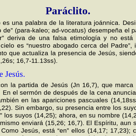
Paráclito.
) es una palabra de la literatura joánnica. Des
do de” (para-kaleo; ad-vocatus) desempeña el p
r” deriva de una falsa etimología y no está 
 cielo es “nuestro abogado cerca del Padre”, 
Santo que actualiza la presencia de Jesús, siend
,26s; 16,7-11.13ss).
e Jesús.
con la partida de Jesús (Jn 16,7), que marca
. En el sermón de después de la cena anunci
 también en las apariciones pascuales (14,18ss;
,22). Sin embargo, su presencia entre los suy
” los suyos (14,25); ahora, en su nombre (14,2
 mismo enviará (15,26; 16,7). El Espíritu, aun s
 Como Jesús, está “en” ellos (14,17; 17,23);