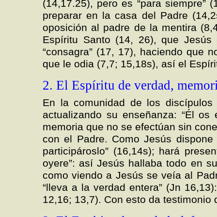
(14,17.25), pero es “para siempre” (
preparar en la casa del Padre (14,2
oposición al padre de la mentira (8,
Espíritu Santo (14, 26), que Jesús 
“consagra” (17, 17), haciendo que n
que le odia (7,7; 15,18s), así el Espír
2. El Espíritu de verdad, memoria
En la comunidad de los discípulos t
actualizando su enseñanza: “Él os 
memoria que no se efectúan sin cone
con el Padre. Como Jesús dispone d
participároslo” (16,14s); hará pres
oyere”: así Jesús hallaba todo en su
como viendo a Jesús se veía al Padre 
“lleva a la verdad entera” (Jn 16,13)
12,16; 13,7). Con esto da testimonio d