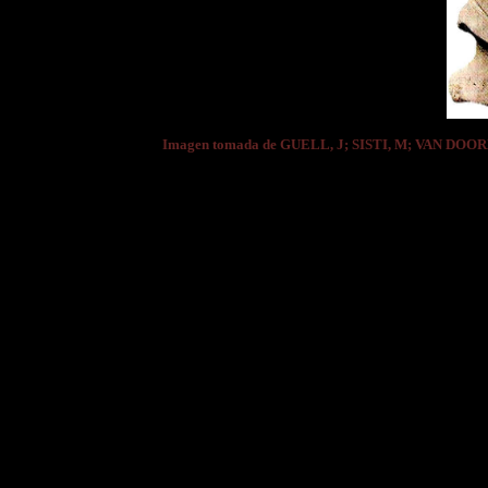
Imagen tomada de GUELL, J; SISTI, M; VAN DOOR