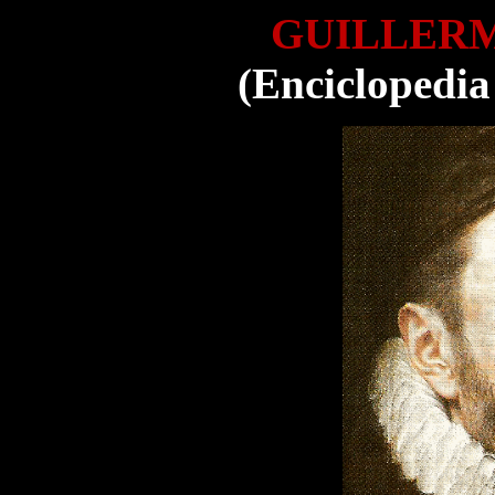
GUILLER
(Enciclopedia