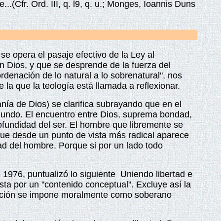
.(Cfr. Ord. III, q. l9, q. u.; Monges, Ioannis Duns
se opera el pasaje efectivo de la Ley al
n Dios, y que se desprende de la fuerza del
ordenación de lo natural a lo sobrenatural", nos
e la que la teología está llamada a reflexionar.
nía de Dios) se clarifica subrayando que en el
 mundo. El encuentro entre Dios, suprema bondad,
profundidad del ser. El hombre que libremente se
 que desde un punto de vista más radical aparece
tad del hombre. Porque si por un lado todo
 1976, puntualizó lo siguien
te
Uniendo libertad e
uesta por un "contenido conceptual". Excluye así la
alvación se impone moralmente como soberano