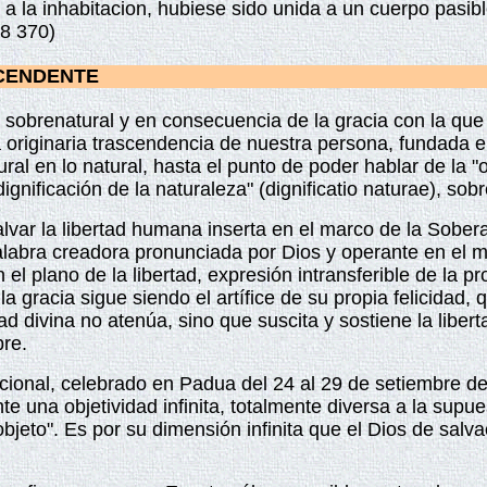
la inhabitacion, hubiese sido unida a un cuerpo pasible..
68 370)
CENDENTE
 sobrenatural y en consecuencia de la gracia con la que 
a originaria trascendencia de nuestra persona, fundada e
ral en lo natural, hasta el punto de poder hablar de la "
ignificación de la naturaleza" (dignificatio naturae), sobr
var la libertad humana inserta en el marco de la Sobera
palabra creadora pronunciada por Dios y operante en el
n el plano de la libertad, expresión intransferible de la 
 gracia sigue siendo el artífice de su propia felicidad,
ad divina no atenúa, sino que suscita y sostiene la liber
re.
cional, celebrado en Padua del 24 al 29 de setiembre de
ante una objetividad infinita, totalmente diversa a la sup
"objeto". Es por su dimensión infinita que el Dios de s