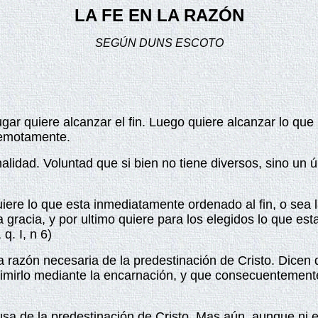
LA FE EN LA RAZÓN
SEGÚN DUNS ESCOTO
ugar quiere alcanzar el fin. Luego quiere alcanzar lo que 
remotamente.
idad. Voluntad que si bien no tiene diversos, sino un ún
quiere lo que esta inmediatamente ordenado al fin, o sea l
a gracia, y por ultimo quiere para los elegidos lo que e
q. I, n 6)
 razón necesaria de la predestinación de Cristo. Dicen 
dimirlo mediante la encarnación, y que consecuentement
sa de la predestinación de Cristo. Mas aún, aunque ni e