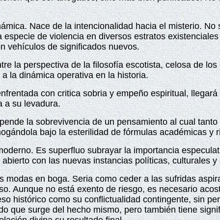
ámica. Nace de la intencionalidad hacia el misterio. No s
 especie de violencia en diversos estratos existenciale
n vehículos de significados nuevos.
re la perspectiva de la filosofía escotista, celosa de lo
la dinámica operativa en la historia.
rentada con critica sobria y empeño espiritual, llegará 
a a su levadura.
pende la sobrevivencia de un pensamiento al cual tanto 
ogándola bajo la esterilidad de fórmulas académicas y r
 moderno. Es superfluo subrayar la importancia especulat
 abierto con las nuevas instancias políticas, culturales y 
s modas en boga. Seria como ceder a las sufridas aspi
ioso. Aunque no está exento de riesgo, es necesario aco
so histórico como su conflictualidad contingente, sin pe
cado que surge del hecho mismo, pero también tiene sign