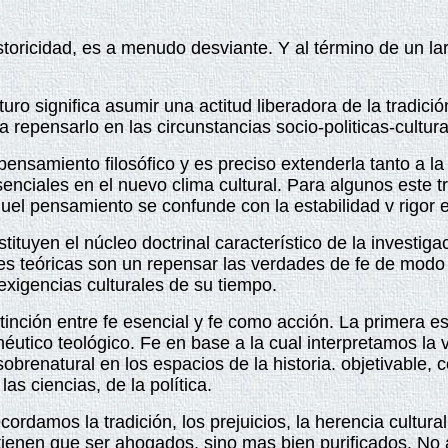
storicidad, es a menudo desviante. Y al término de un la
turo significa asumir una actitud liberadora de la tradic
a repensarlo en las circunstancias socio‑politicas‑cultu
nsamiento filosófico y es preciso extenderla tanto a la 
senciales en el nuevo clima cultural. Para algunos este tr
uel pensamiento se confunde con la estabilidad v rigor e
ituyen el núcleo doctrinal característico de la investi
nes teóricas son un repensar las verdades de fe de mo
 exigencias culturales de su tiempo.
inción entre fe esencial y fe como acción. La primera es
éutico teológico. Fe en base a la cual interpretamos la 
brenatural en los espacios de la historia. objetivable, c
las ciencias, de la política.
ordamos la tradición, los prejuicios, la herencia cultural
ienen que ser ahogados, sino mas bien purificados. No a