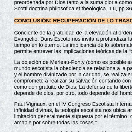
preordenada por Dios tanto a la suma gloria como a 
Scotti doctrina philosofica et theologlca. T.II, pp.3
CONCLUSIÓN: RECUPERACIÓN DE LO TRAS
Conciente de la gratuidad de la elevación al orden
Evangelio, Duns Escoto nos invita a profundizar l
tiempo en lo eterno. La implicancia de lo sobrenatu
permite entrever las implicaciones teóricas de la "d
La objeción de Merleau‑Ponty (cómo es posible sal
mundo escotista la obediencia se relaciona a la 
y el hombre divinizado por la caridad, se realiza e
compromete a realizar su salvación contando con la
como don gratuito de Dios. La defensa de la libert
depende de dios, por otro, todo depende del homb
Paul Vignaux, en el IV Congreso Escotista Interna
infinidad divinas, la teología escotista nos ubica 
limitación generalmente supuesta por el término 
amable por sobre todas las cosas."