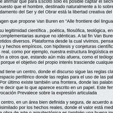
e afirmar que para Escoto sólo es posible captar el secr
 puesto que el hombre, destinado naturalmente a lo sobr
undamento del Ser y del Obrar está la libertad creativa de
gen que propone Van Buren en "Alle frontiere del lingu
u legitimidad científica , poética, filosófica, teológica,
s complementarias aunque no idénticas. A tal fin Van Bu
etidos diversos. Plataforma
desde
la cual vivimos, pens
os y hechos empíricos, con hipótesis y conjeturas cientí
o real, como por ejemplo, nuestra estructura lingüística
 a otros que, estando aún más afuera, como el teólogo,
rque el objetivo del propio interés trasciende cualquier
 tiene un centro, donde el discurso sigue las reglas clar
-espacio periférico donde las reglas para el uso de las 
r último existe también una frontera, donde las palabras
ere decir que lo que aparece escrito en un papel. Este f
vocación Prevalece sobre la expresión articulada
entro, en un área bien definida y segura, de acuerdo a l
similado por los hechos reales, donde el valor está medi
a obra de arte o arquitectónica es también una buena inv