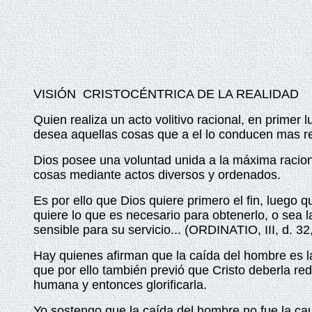
VISIÓN
CRISTOCÉNTRICA DE LA REALIDAD
Quien realiza un acto volitivo racional, en primer l
desea aquellas cosas que a el lo conducen mas 
Dios posee una voluntad unida a la máxima racional
cosas mediante actos diversos y ordenados.
Es por ello que Dios quiere primero el fin, luego 
quiere lo que es necesario para obtenerlo, o sea l
sensible para su servicio... (ORDINATIO, III, d. 32, 
Hay quienes afirman que la caída del hombre es la
que por ello también previó que Cristo deberla re
humana y entonces glorificarla.
Yo sostengo que la caída del hombre no fue la cau