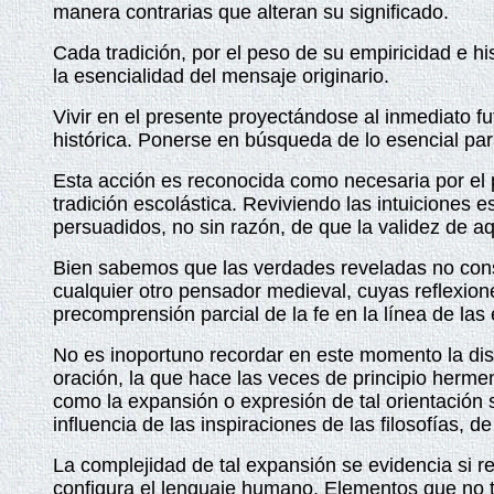
manera contrarias que alteran su significado.
Cada tradición, por el peso de su empiricidad e hi
la esencialidad del mensaje originario.
Vivir en el presente proyectándose al inmediato fu
histórica. Ponerse en búsqueda de lo esencial par
Esta acción es reconocida como necesaria por el pe
tradición escolástica. Reviviendo las intuiciones e
persuadidos, no sin razón, de que la validez de aq
Bien sabemos que las verdades reveladas no const
cualquier otro pensador medieval, cuyas reflexio
precomprensión parcial de la fe en la línea de las
No es inoportuno recordar en este momento la dist
oración, la que hace las veces de principio hermen
como la expansión o expresión de tal orientación so
influencia de las inspiraciones de las filosofías, de 
La complejidad de tal expansión se evidencia si rec
configura el lenguaje humano. Elementos que no t