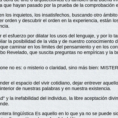
ía que hayan pasado por la prueba de la comprobación e
 los inquietos, los insatisfechos, buscando otro ámbito l
 orden y descubrir el orden en la experiencia, están los 
ncia.
 esfuerzo por dilatar los usos del lenguaje, y por lo tan
mpliar la posibilidad de la vida y de nuestro conocimiento
ue caminar en los limites del pensamiento y en los confi
erbo Revelado, que suscita preguntas no empíricas y la
pone no es: o misterio o claridad, sino más bien: MIS
ender el espacio del vivir cotidiano, dejar entrever aquel
interior de nuestras palabras y en nuestra existencia.
ad" y la inefabilidad del individuo, la libre aceptación di
ende.
ontera lingüística Es aquello en lo que ya no se puede s