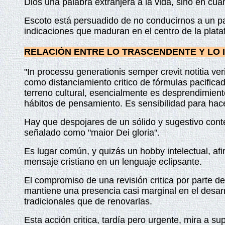
Dios una palabra extranjera a la vida, si
no en
cuan
Escoto está persuadido de no conducirnos a un pa
indicaciones que maduran en el centro de la plata
RELACIÓN ENTRE LO TRASCENDENTE Y LO
"In processu generationis semper crevit notitia v
como distanciamiento critico de fórmulas pacificado
terreno cultural, esencialmente es desprendimient
hábitos de pensamiento. Es sensibilidad para hacer
Hay que despojares de un sólido y sugestivo conte
señalado como "maior Dei gloria".
Es lugar común, y quizás un hobby intelectual, af
mensaje cristiano en un lenguaje eclipsante.
El compromiso de una revisión critica por parte 
mantiene una presencia casi marginal en el desarr
tradicionales que de renovarlas.
Esta acción critica, tardía pero urgente, mira a 