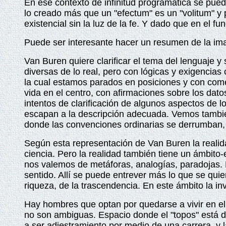
En ese contexto de infinitud programática se pued
lo creado más que un "efectum" es un "volitum" y
existencial sin la luz de la fe. Y dado que en el f
Puede ser interesante hacer un resumen de la ima
Van Buren quiere clarificar el tema del lenguaje y s
diversas de lo real, pero con lógicas y exigencia
la cual estamos parados en posiciones y con com
vida en el centro, con afirmaciones sobre los dat
intentos de clarificación de algunos aspectos de l
escapan a la descripción adecuada. Vemos también
donde las convenciones ordinarias se derrumban, po
Según esta representación de Van Buren la realidad
ciencia. Pero la realidad también tiene un ámbito
nos valemos de metáforas, analogías, paradojas. Po
sentido. Allí se puede entrever más lo que se qui
riqueza, de la trascendencia. En este ámbito la in
Hay hombres que optan por quedarse a vivir en el c
no son ambiguas. Espacio donde el "topos" está di
a ser adiestramiento por medio de una carrera, y l