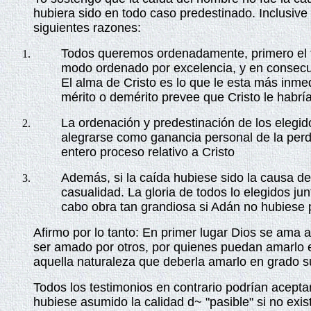
hubiera sido en todo caso predestinado. Inclusive
siguientes razones:
Todos queremos ordenadamente, primero el fi
modo ordenado por excelencia, y en consecuen
El alma de Cristo es lo que le esta más inme
mérito o demérito prevee que Cristo le habría
La ordenación y predestinación de los elegi
alegrarse como ganancia personal de la perdi
entero proceso relativo a Cristo
Además, si la caída hubiese sido la causa de
casualidad. La gloria de todos lo elegidos ju
cabo obra tan grandiosa si Adán no hubiese
Afirmo por lo tanto: En primer lugar Dios se ama 
ser amado por otros, por quienes puedan amarlo e
aquella naturaleza que deberla amarlo en grado 
Todos los testimonios en contrario podrían acept
hubiese asumido la calidad d~ "pasible" si no exi