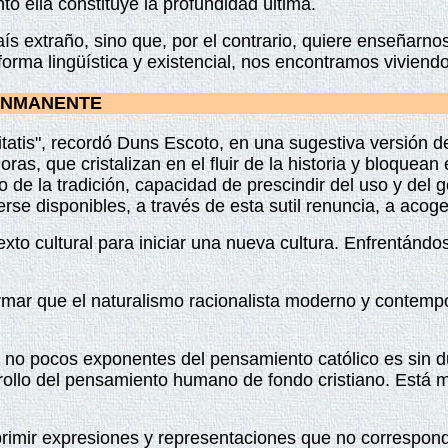
to ella constituye la profundidad última.
ís extraño, sino que, por el contrario, quiere enseñar
forma lingüística y existencial, nos encontramos viviend
 INMANENTE
eritatis", recordó Duns Escoto, en una sugestiva versión
ras, que cristalizan en el fluir de la historia y bloquea
o de la tradición, capacidad de prescindir del uso y del
se disponibles, a través de esta sutil renuncia, a acoger
xto cultural para iniciar una nueva cultura. Enfrentán
irmar que el naturalismo racionalista moderno y contemp
de no pocos exponentes del pensamiento católico es sin 
ollo del pensamiento humano de fondo cristiano. Está m
suprimir expresiones y representaciones que no correspon