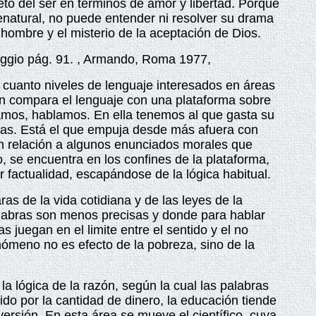
eto del ser en términos de amor y libertad. Porque
enatural, no puede entender ni resolver su drama
l hombre y el misterio de la aceptación de Dios.
aggio pág. 91. , Armando, Roma 1977,
 en cuanto niveles de lenguaje interesados en áreas
ren compara el lenguaje con una plataforma sobre
amos, hablamos. En ella tenemos al que gasta su
ficas. Está el que empuja desde más afuera con
 en relación a algunos enunciados morales que
 se encuentra en los confines de la plataforma,
 factualidad, escapándose de la lógica habitual.
as de la vida cotidiana y de las leyes de la
palabras son menos precisas y donde para hablar
 juegan en el limite entre el sentido y el no
enómeno no es efecto de la pobreza, sino de la
a lógica de la razón, según la cual las palabras
do por la cantidad de dinero, la educación tiende
ersión. En esta área se mueve el científico, cuya