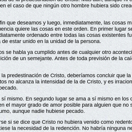
 en el caso de que ningún otro hombre hubiera sido cread
n que deseamos y luego, inmediatamente, las cosas mas
cia quiere las cosas en este orden. En primer lugar se 
diatamente ordenado entre todas las cosas existentes fue
 de estar unido en la unidad de la persona.
dos se habla ya cumplido antes de cualquier otro aconte
ción de un semejante. Antes de toda previsión de la caíd
 la predestinación de Cristo, deberíamos concluir que l
ntos no alcanza la intensidad de la de Cristo, y es irrac
 pecado.
a sí mismo. En segundo lugar se ama a sí mismo en los o
n el mayor grado de amor posible para alguien que no s
sumo, aunque nadie hubiese pecado.
arse si se dice que Cristo no hubiera venido como reden
stiese la necesidad de la redención. No habría ninguna n