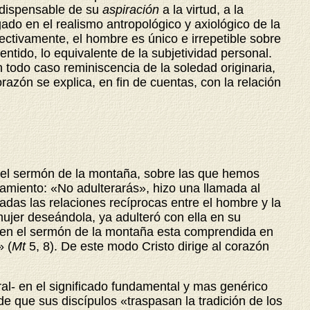
ndispensable de su
aspiración
a la virtud, a la
do en el realismo antropológico y axiológico de la
ectivamente, el hombre es único e irrepetible sobre
ntido, lo equivalente de la subjetividad personal.
 todo caso reminiscencia de la soledad originaria,
razón se explica, en fin de cuentas, con la relación
n el sermón de la montaña, sobre las que hemos
damiento: «No adulterarás», hizo una llamada al
adas las relaciones recíprocas entre el hombre y la
ujer deseándola, ya adulteró con ella en su
ue en el sermón de la montaña esta comprendida en
» (
Mt
5, 8). De este modo Cristo dirige al corazón
ral- en el significado fundamental y mas genérico
de que sus discípulos «traspasan la tradición de los