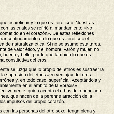
 que es «ético» y lo que es «erótico». Nuestras
 con las cuales se refirió al mandamiento «No
 cometido en el corazón». De estas reflexiones
rar continuamente en lo que es «erótico» el
rea de naturaleza ética. Si no se asume esta tarea,
te de valor ético, y el hombre, varón y mujer, no
, bueno y bello, por lo que también lo que es
a constitutiva del eros.
te se juzga que lo propio del ethos es sustraer la
 la supresión del ethos «en ventaja» del eros.
rónea y, en todo caso, superficial. Aceptándola y
tablemente en el ámbito de la «praxis»
Efectivamente, quien acepta el ethos del enunciado
iones, que nacen de la perenne atracción de la
los impulsos del propio corazón.
s con las personas del otro sexo, tenga plena y