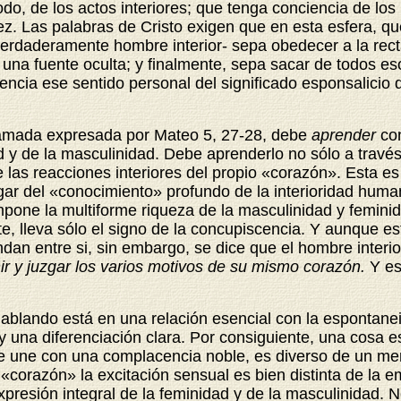
todo, de los actos interiores; que tenga conciencia de l
rez. Las palabras de Cristo exigen que en esta esfera, q
 verdaderamente hombre interior- sepa obedecer a la rect
 una fuente oculta; y finalmente, sepa sacar de todos e
cia ese sentido personal del significado esponsalicio de
 llamada expresada por Mateo 5, 27-28, debe
aprender
con
dad y de la masculinidad. Debe aprenderlo no sólo a trav
e
las reacciones interiores del propio «corazón». Esta 
gar del «conocimiento» profundo de la interioridad huma
ompone la multiforme riqueza de la masculinidad y femin
rte, lleva sólo el signo de la concupiscencia. Y aunque e
undan entre si, sin embargo, se dice que el hombre interi
nir y juzgar los varios motivos de su mismo corazón.
Y es
ablando está en una relación esencial con la espontanei
 una diferenciación clara. Por consiguiente, una cosa e
se une con una complacencia noble, es diverso de un me
l «corazón» la excitación sensual es bien distinta de la 
expresión integral de la feminidad y de la masculinidad