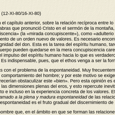
o
(12-XI-80/16-XI-80)
capítulo anterior, sobre la relación recíproca entre lo
alabras que pronunció Cristo en el sermón de la montaña,
piscencia» (la «mirada concupiscente»), como «adulterio
iento de un orden nuevo de valores. Es necesario encont
ignidad del don. Esta es la tarea del espíritu humano, ta
 cuerpo pueden quedarse en la mera concupiscencia caren
el impulso del espíritu humano hacia lo que es verdadero
 Es indispensable, pues, que el ethos venga a ser la form
s con el problema de la espontaneidad. Muy frecuentemen
l comportamiento del hombre; y por este motivo se exige
cerían obstaculizar este «bien». Pero esta opinión es er
las dimensiones plenas del eros, y esto repercute inevi
o e incluso en la experiencia concreta de los valores. 
lamado a la plena y madura espontaneidad
de las relac
espontaneidad es el fruto gradual del discernimiento de 
hombre que, en el ámbito en que se forman las relacione