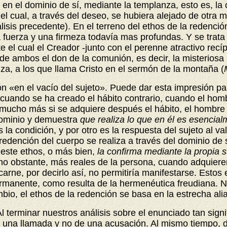
za en el dominio de sí, mediante la templanza, esto es, 
l cual, a través del deseo, se hubiera alejado de otra
isis precedente). En el terreno del ethos de la redenci
 fuerza y una firmeza todavía mas profundas. Y se trata a
e el cual el Creador -junto con el perenne atractivo recí
 de ambos el don de la comunión, es decir, la misterios
anza, a los que llama Cristo en el sermón de la montaña (
ón «en el vacío del sujeto». Puede dar esta impresión p
, cuando se ha creado el hábito contrario, cuando el ho
 mucho más si se adquiere después el hábito, el hombre r
odominio y demuestra
que realiza lo que en él es esencia
s la condición, y por otro es la respuesta del sujeto al 
 redención del cuerpo se realiza a través del dominio de 
este ethos, o más bien,
la confirma mediante la propia s
 no obstante, más reales de la persona, cuando adquier
 carne, por decirlo así, no permitiría manifestarse. Es
anente, como resulta de la hermenéutica freudiana. N
io, el ethos de la redención se basa en la estrecha ali
Al terminar nuestros análisis sobre el enunciado tan sign
e una llamada y no de una acusación. Al mismo tiempo,