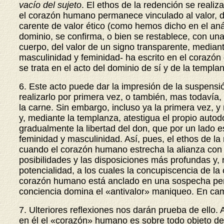
vacío del sujeto
. El ethos de la redención se reali
el corazón humano permanece vinculado al valor, de
carente de valor ético (como hemos dicho en el anál
dominio, se confirma, o bien se restablece, con una
cuerpo, del valor de un signo transparente, mediant
masculinidad y feminidad- ha escrito en el corazón
se trata en el acto del dominio de sí y de la templ
6. Este acto puede dar la impresión de la suspensi
realizarlo por primera vez, o también, mas todavía
la carne. Sin embargo, incluso ya la primera vez, y
y, mediante la templanza, atestigua el propio aut
gradualmente la libertad del don, que por un lado e
feminidad y masculinidad. Así, pues, el ethos de la
cuando el corazón humano estrecha la alianza con 
posibilidades y las disposiciones más profundas y,
potencialidad, a los cuales la concupiscencia de la
corazón humano está anclado en una sospecha perm
conciencia domina el «antivalor» maniqueo. En camb
7. Ulteriores reflexiones nos darán prueba de ello. 
en él el «corazón» humano es sobre todo objeto d