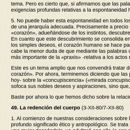
tema. Pero es cierto que, si afirmamos que las pal
exigencias profundas relativas a la espontaneidad
5. No puede haber esta espontaneidad en todos los
de una jerarquía adecuada. Precisamente a precio 
«corazón», adueñándose de los instintos, descubre 
En cuanto que este descubrimiento se consolida en
los simples deseos, el corazón humano se hace part
cabe la menor duda de que mediante las palabras d
más importante de la «praxis» -relativa a los act
Este es un tema amplio que nos convendrá tratar 
corazón». Por ahora, terminemos diciendo que las 
hoy- sobre la «concupiscencia» («mirada concupis
sofoca sus nobles deseos y aspiraciones, sino que, al 
Baste por ahora lo que hemos dicho sobre la relaci
49. La redención del cuerpo
(3-XII-80/7-XII-80)
1. Al comienzo de nuestras consideraciones sobre l
profundo significado ético y antropológico. Se trat