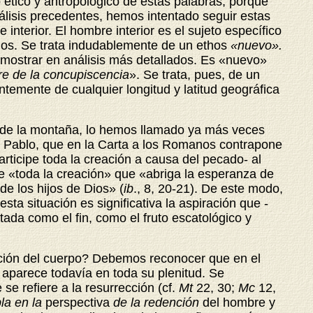
 ético y antropológico de estas palabras, porque
álisis precedentes, hemos intentado seguir estas
nterior. El hombre interior es el sujeto específico
pulos. Se trata indudablemente de un ethos
«nuevo».
ostrar en análisis más detallados. Es «nuevo»
e de la concupiscencia
». Se
trata, pues, de un
emente de cualquier longitud y latitud geográfica
n de la montaña, lo hemos llamado ya más veces
n Pablo, que en la Carta a los Romanos contrapone
articipe toda la creación a causa del pecado- al
de «toda la creación» que «abriga la esperanza de
 de los hijos de Dios» (
ib
., 8, 20-21). De este modo,
ta situación es significativa la aspiración que -
tada como el fin, como el fruto escatológico y
nción del cuerpo? Debemos reconocer que en el
 aparece todavía en toda su plenitud. Se
e refiere a la resurrección (cf.
Mt
22,
30;
Mc
12,
la en la
perspectiva
de la redención
del hombre y