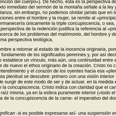
dención del cuerpo»). De hecho, ésta es la perspectiva d
xto inmediato del sermón de la montaña señale a la ley 
 Alianza, sin embargo, no podemos olvidar jamás que en 
ciones entre el hombre y la mujer, se remite al «principi
 permanecería únicamente la triple concupiscencia, o sea
perspectiva de la redención justifica la referencia al «pri
 acerca de los problemas del matrimonio, del hombre y de
sma perspectiva teológica.
hombre a retomar al estado de la inocencia originaria, p
 fundamento de los significados perennes y, por así deci
 establece un vínculo, más aún, una continuidad entre el
 de nuevo el ethos originario de la creación. Cristo no 
ntendimiento y el corazón de los oyentes hacia esa «pleni
sta plenitud se descubre: primero con una visión interi
e surgir de este modo de ser y de actuar, en la medida 
e la concupiscencia. Cristo indica con claridad que el c
raíz misma, ya en la esfera puramente interior («todo el
a de la concupiscencia de la carne- el imperativo del do
gnifican
-si
es posible expresarse así-
una suspensión en 