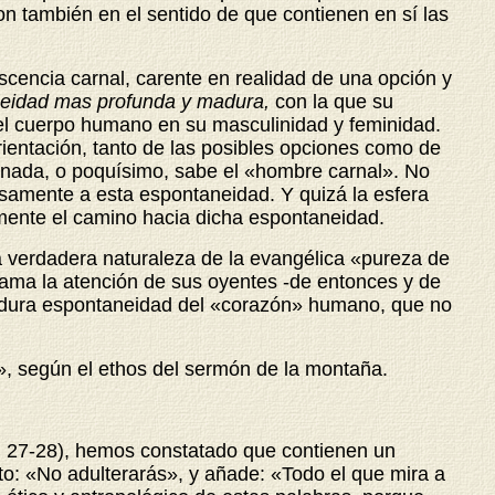
on también en el sentido de que contienen en sí las
cencia carnal, carente en realidad de una opción y
eidad mas profunda y madura,
con la que su
r el cuerpo humano en su masculinidad y feminidad.
ientación, tanto de las posibles opciones como de
e nada, o poquísimo, sabe el «hombre carnal». No
samente a esta espontaneidad. Y quizá la esfera
lmente el camino hacia dicha espontaneidad.
 verdadera naturaleza de la evangélica «pureza de
lama la atención de sus oyentes -de entonces y de
madura espontaneidad del «corazón» humano, que no
o», según el ethos del sermón de la montaña.
,
27-28), hemos constatado que contienen un
nto: «No adulterarás», y añade: «Todo el que mira a