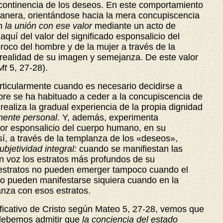
la continencia de los deseos. En este comportamiento
 manera, orientándose hacia la mera concupiscencia
ón
la unión con ese valor
mediante un acto de
quí del valor del significado esponsalicio del
proco del hombre y de la mujer a través de la
a realidad de su imagen y semejanza. De este valor
Mt
5, 27-28).
articularmente cuando es necesario decidirse a
mbre se ha habituado a ceder a la concupiscencia de
ealiza la gradual experiencia de la propia dignidad
lmente personal.
Y, además, experimenta
valor esponsalicio del cuerpo humano, en su
sí, a través de la templanza de los «deseos»,
ubjetividad integral:
cuando se manifiestan las
en voz los estratos más profundos de su
tos estratos no pueden emerger tampoco cuando el
o pueden manifestarse siquiera cuando en la
anza con esos estratos.
ificativo de Cristo según Mateo 5, 27-28,
vemos que
 debemos admitir que
la conciencia del estado