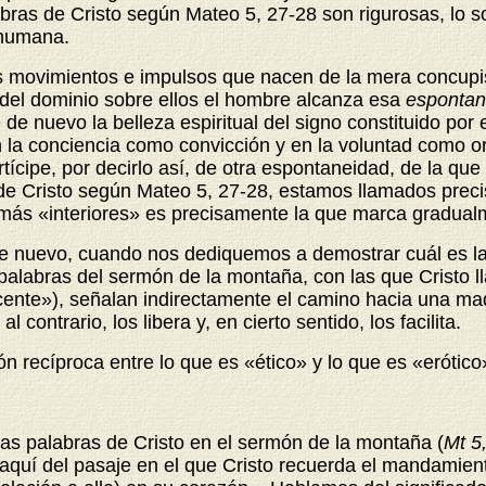
abras de Cristo según Mateo 5, 27-28 son rigurosas, lo s
 humana.
 movimientos e impulsos que nacen de la mera concupis
del dominio sobre ellos el hombre alcanza esa
espontan
de nuevo la belleza espiritual del signo constituido po
 la conciencia como convicción y en la voluntad como or
ícipe, por decirlo así, de otra espontaneidad, de la qu
e Cristo según Mateo 5, 27-28, estamos llamados preci
os más «interiores» es precisamente la que marca gradua
de nuevo, cuando nos dediquemos a demostrar cuál es la
palabras del sermón de la montaña, con las que Cristo l
cente»), señalan indirectamente el camino hacia una 
contrario, los libera y, en cierto sentido, los facilita.
ón recíproca entre lo que es «ético» y lo que es «erótic
as palabras de Cristo en el sermón de la montaña (
Mt 5
a aquí del pasaje en el que Cristo recuerda el mandamie