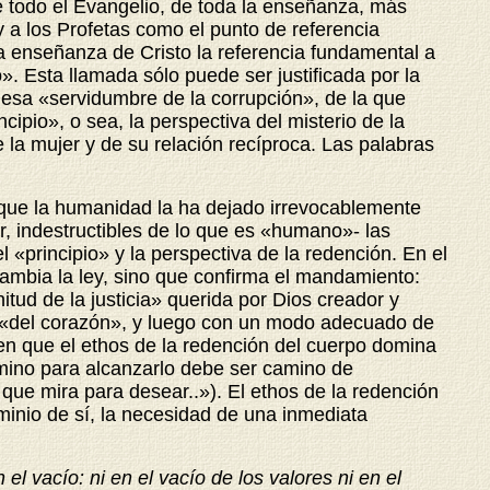
e todo el Evangelio, de toda la enseñanza, más
y a los Profetas como el punto de referencia
la enseñanza de Cristo la referencia fundamental a
o». Esta llamada sólo puede ser justificada por la
, esa «servidumbre de la corrupción», de la que
ncipio», o sea, la perspectiva del misterio de la
 la mujer y de su relación recíproca. Las palabras
orque la humanidad la ha dejado irrevocablemente
r, indestructibles de lo que es «humano»- las
 «principio» y la perspectiva de la redención. En el
cambia la ley, sino que confirma el mandamiento:
tud de la justicia» querida por Dios creador y
or «del corazón», y luego con un modo adecuado de
en que el ethos de la redención del cuerpo domina
amino para alcanzarlo debe ser camino de
 que mira para desear..»). El ethos de la redención
minio de sí, la necesidad de una inmediata
el vacío: ni en el vacío de los valores ni en el