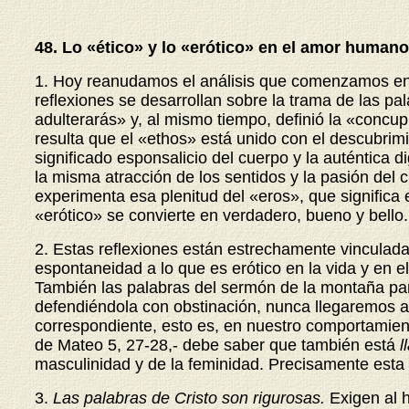
48. Lo «ético» y lo «erótico» en el amor human
1. Hoy reanudamos el análisis que comenzamos en el 
reflexiones se desarrollan sobre la trama de las p
adulterarás» y, al mismo tiempo, definió la «concu
resulta que el «ethos» está unido con el descubrim
significado esponsalicio del cuerpo y la auténtica d
la misma atracción de los sentidos y la pasión del
experimenta esa plenitud del «eros», que significa 
«erótico» se convierte en verdadero, bueno y bello.
2. Estas reflexiones están estrechamente vinculada
espontaneidad a lo que es erótico en la vida y en e
También las palabras del sermón de la montaña pare
defendiéndola con obstinación, nunca llegaremos a 
correspondiente, esto es, en nuestro comportamient
de Mateo 5, 27-28,- debe saber que también está
l
masculinidad y de la feminidad. Precisamente esta 
3.
Las palabras de Cristo son rigurosas.
Exigen al 