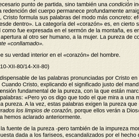
necesario punto de partida, sino también una
condición
i
a redención del cuerpo permanece profundamente arraiga
», Cristo formula sus palabras del modo más concreto: ef
de dentro». La categoría del «corazón» es, en cierto se
al como fue expresada en el sermón de la montaña, es en
apertura al otro ser humano, a la mujer. La pureza de co
ente «conllamado».
e su verdad interior en el «corazón» del hombre.
(10-XII-80/14-XII-80)
ndispensable de las palabras pronunciadas por Cristo e
. Cuando Cristo, explicando el significado justo del man
imensión fundamental de la pureza, con la que están marc
 palabras: «Pero yo os digo que todo el que mira a una m
la pureza. A la vez, estas palabras exigen la pureza q
rados los limpios de corazón,
porque ellos verán a Dios
ya hemos aclarado anteriormente.
, la fuente de la pureza -pero también de la impureza mo
spuesta dada a los fariseos, escandalizados por el hecho 