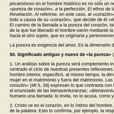
pecaminoso
en el hombre histórico es no sólo un 
«pureza de corazón»,
a
la perfección. El ethos de
l
Revelación. Al referirse, en este caso, al «corazón
todo a causa de su «corazón», que decide de él «des
El camino de la llamada a la pureza del corazón, t
de la que fue liberado el hombre-varón mediante la 
hacia el
otro sujeto, que es originaria y perennem
La pureza es exigencia del amor. Es la dimensión d
50. Significado antiguo y nuevo de «la pureza»
1. Un análisis sobre la pureza será complemento i
centrado el ciclo de nuestras presentes reflexiones
hombre interior, especificó, al mismo tiempo, la d
mujer en el matrimonio y fuera del matrimonio. Las
corazón» (
Mt
5, 28)
expresan lo que contrasta con 
el enunciado de las bienaventuranzas:
«Bienaventu
humano una llamada: lo invita, no lo acusa, como 
2. Cristo ve en el corazón, en lo íntimo del hombre
de la palabra. Esto lo confirma, por ejemplo, la re