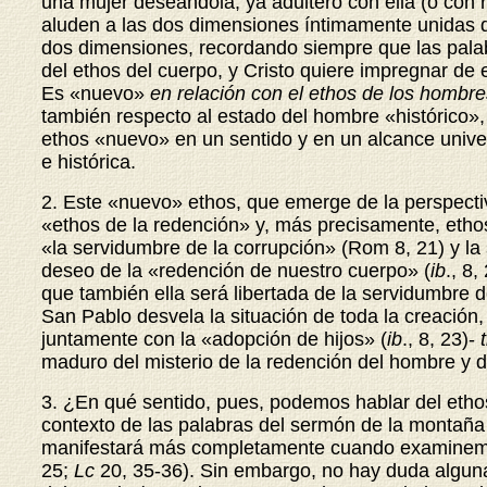
una mujer deseándola, ya adulteró con ella (o con r
aluden a las dos dimensiones íntimamente unidas de
dos dimensiones, recordando siempre que las palabra
del ethos del cuerpo, y Cristo quiere impregnar de 
Es «nuevo»
en relación con el ethos de los hombr
también respecto al estado del hombre «histórico»
ethos «nuevo» en un sentido y en un alcance unive
e histórica.
2. Este «nuevo» ethos, que emerge de la perspecti
«ethos de la redención» y, más precisamente, etho
«la servidumbre de la corrupción» (Rom 8, 21) y la
deseo de la «redención de nuestro cuerpo» (
ib
., 8,
que también ella será libertada de la servidumbre de 
San Pablo desvela la situación de toda la creación, 
juntamente con la «adopción de hijos» (
ib
., 8, 23)-
maduro del misterio de la redención del hombre y d
3. ¿En qué sentido, pues, podemos hablar del etho
contexto de las palabras del sermón de la montaña
manifestará más completamente cuando examinemos ot
25;
Lc
20, 35-36). Sin embargo, no hay duda algun