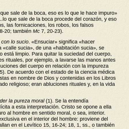
 que sale de la boca, eso es lo que le hace impuro»
..lo que sale de la boca procede del corazón, y eso
 las fornicaciones, los robos, los falsos
8-20; también
Mc
7, 20-23).
 con lo sucio
. «Ensuciar» significa «hacer
 «calle sucia», de una «habitación sucia», se
está limpio. Para quitar la suciedad del cuerpo,
es rituales, por ejemplo, a lavarse las manos antes
bluciones del cuerpo en relación con la impureza
5). De acuerdo con el estado de la ciencia médica
estas en nombre de Dios y contenidas en los Libros
do religioso; eran abluciones rituales y, en la vida
der la pureza moral
(1). Se
la entendía
ita a esta interpretación. Cristo se opone a ella
 al hombre en sentido moral, o sea, interior.
exclusiva en el interior del hombre: proviene del
lan en el Levítico 15, 16-24; 18, 1, ss., o también