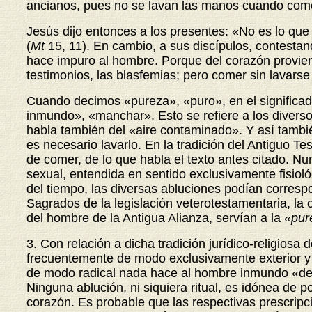
ancianos, pues no se lavan las manos cuando com
Jesús dijo entonces a los presentes: «No es lo que
(
Mt
15, 11). En cambio, a sus discípulos, contestan
hace impuro al hombre. Porque del corazón provienen
testimonios, las blasfemias; pero comer sin lavars
Cuando decimos «pureza», «puro», en el significad
inmundo», «manchar». Esto se refiere a los diverso
habla también del «aire contaminado». Y así tambi
es necesario lavarlo. En la tradición del Antiguo T
de comer, de lo que habla el texto antes citado. Nu
sexual, entendida en sentido exclusivamente fisiol
del tiempo, las diversas abluciones podían corresp
Sagrados de la legislación veterotestamentaria, la o
del hombre de la Antigua Alianza, servían a la
«pure
3. Con relación a dicha tradición jurídico-religiosa
frecuentemente de modo exclusivamente exterior y «m
de modo radical nada hace al hombre inmundo «desd
Ninguna ablución, ni siquiera ritual, es idónea de p
corazón. Es probable que las respectivas prescripci