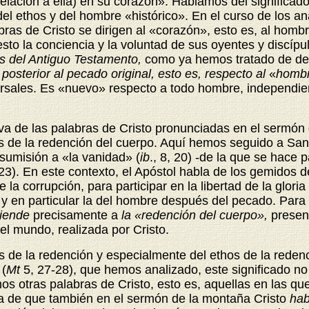
elación a ella) en su corazón». Hablamos del significado
l ethos y del hombre «histórico». En el curso de los an
s de Cristo se dirigen al «corazón», esto es, al hombre i
esto la conciencia y la voluntad de sus oyentes y discí
es del Antiguo Testamento,
como ya hemos tratado de dem
,
posterior al pecado original, esto es, respecto al
«
hombr
rsales. Es «nuevo» respecto a todo hombre, independient
va de las palabras de Cristo pronunciadas en el sermó
s de la redención del cuerpo. Aquí hemos seguido a Sa
 sumisión a «la vanidad» (
ib
.,
8, 20) -de la que se hace p
23). En este contexto, el Apóstol habla de los gemidos 
la corrupción, para participar en la libertad de la gloria
y en particular la del hombre después del pecado. Para es
tiende
precisamente a
la «redención del cuerpo»,
presen
el mundo, realizada por Cristo.
s de la redención y especialmente del ethos de la rede
 (
Mt
5, 27-28),
que hemos analizado, este significado no
ras palabras de Cristo, esto es, aquellas en las que s
a de que también en el sermón de la montaña Cristo
hab