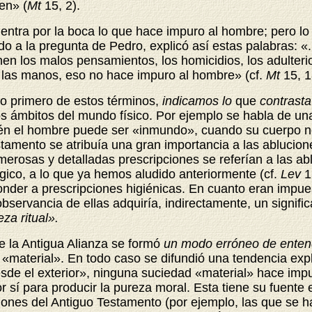
en» (
Mt
15, 2).
 entra por la boca lo que hace impuro al hombre; pero lo
do a la pregunta de Pedro, explicó así estas palabras: «.
 los malos pensamientos, los homicidios, los adulterios,
e las manos, eso no hace impuro al hombre» (cf.
Mt
15, 1
o primero de estos términos,
indicamos lo
que
contrasta
s ámbitos del mundo físico. Por ejemplo se habla de una
én el hombre puede ser «inmundo», cuando su cuerpo no 
estamento se atribuía una gran importancia a las ablucion
merosas y detalladas prescripciones se referían a las a
ógico, a lo que ya hemos aludido anteriormente (cf.
Lev
1
onder a prescripciones higiénicas. En cuanto eran impu
bservancia de ellas adquiría, indirectamente, un significa
za ritual».
 de la Antigua Alianza se formó
un modo erróneo de enten
aterial». En todo caso se difundió una tendencia explíc
e el exterior», ninguna suciedad «material» hace impuro
or sí para producir la pureza moral. Esta tiene su fuente 
ones del Antiguo Testamento (por ejemplo, las que se hal