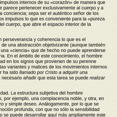
os impulsos internos de su «corazón» de manera que
ue parece pertenecer exclusivamente al cuerpo y a
a conciencia; sepa ser el auténtico señor de los
sos impulsos lo que es conveniente para la «pureza
l cuerpo, que abre el espacio interior de la
 perseverancia y coherencia lo
que
es el
és de una abstracción objetivizante (aunque también
es una «ciencia» que de hecho no puede aprenderse
na. En el ámbito de este conocimiento, el hombre
idad en los signos que provienen de su perenne
stas variantes y matices de los movimientos internos
or ha sido
llamado por Cristo a adquirir una
 necesario añadir que esta tarea se puede
realizar
dad. La estructura subjetiva del hombre
s, por ejemplo, una complacencia noble, y otra, en
ro
y simple deseo. Análogamente, por lo que se
emoción profunda, con que no sólo la sensibilidad
. No se puede desarrollar aquí más ampliamente este