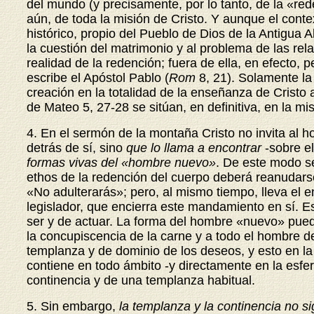
del mundo (y precisamente, por lo tanto, de la «re
aún, de toda la misión de Cristo. Y aunque el conte
histórico, propio del Pueblo de Dios de la Antigua
la cuestión del matrimonio y al problema de las rela
realidad de la redención; fuera de ella, en efecto,
escribe el Apóstol Pablo (
Rom
8,
21). Solamente la 
creación en la totalidad de la enseñanza de Cristo
de Mateo 5, 27-28 se sitúan, en definitiva, en la mi
4. En el sermón de la montaña Cristo no invita al 
detrás de sí, sino
que lo llama a encontrar
-sobre el
formas vivas del «hombre nuevo»
. De este modo se
ethos de la redención del cuerpo deberá reanudarse
«No adulterarás»; pero, al mismo tiempo, lleva el e
legislador, que encierra este mandamiento en sí. E
ser y de actuar. La forma del hombre «nuevo» pued
la concupiscencia de la carne y a todo el hombre d
templanza y de dominio de los deseos, y esto en la 
contiene en todo ámbito -y directamente en la esfer
continencia y de una templanza habitual.
5. Sin embargo,
la templanza y la continencia no si