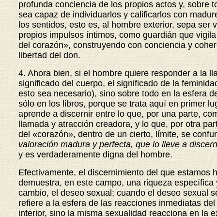
profunda conciencia de los propios actos y, sobre 
sea capaz de individuarlos y calificarlos con madu
los sentidos, esto es, al hombre exterior, sepa ser
propios impulsos íntimos, como guardián que vigila
del corazón», construyendo con conciencia y coheren
libertad del don.
4. Ahora bien, si el hombre quiere responder a la
significado del cuerpo, el significado de la femini
esto sea necesario), sino sobre todo en la esfera d
sólo en los libros, porque se trata
aquí en primer lu
aprende a discernir entre lo que, por una parte, c
llamada y atracción creadora, y lo que, por otra pa
del «corazón», dentro de un cierto, límite, se conf
valoración madura y perfecta, que lo lleve a discer
y es verdaderamente digna del hombre.
Efectivamente, el discernimiento del que estamos h
demuestra, en este campo, una riqueza específica y
cambio, el deseo sexual; cuando el deseo sexual 
refiere a la esfera de las reacciones inmediatas de
interior, sino la misma sexualidad reacciona en la 