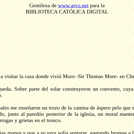
Gentileza de
www.arvo.net
para la
BIBLIOTECA CATÓLICA DIGITAL
 a visitar la casa donde vivió Moro -Sir Thomas More- en Che
queda. Sobre parte del solar construyeron un convento, cuya
o.
ales me enseñaron un trozo de la camisa de áspero pelo que e
, junto al paredón posterior de la iglesia, un moral manten
rrugas y grietas en el tronco.
ias manos y que a su vera solía sentarse, gastando bromas a 