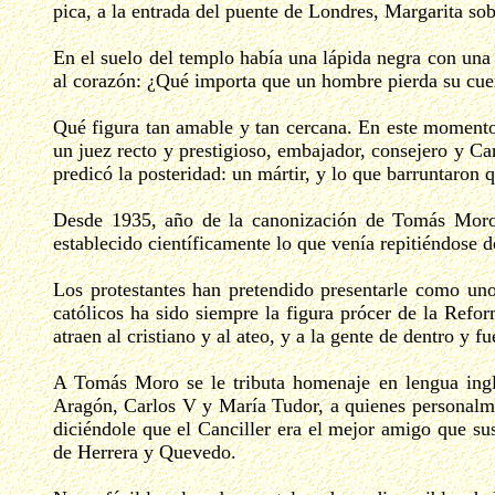
pica, a la entrada del puente de Londres, Margarita sob
En el suelo del templo había una lápida negra con una i
al corazón: ¿Qué importa que un hombre pierda su cue
Qué figura tan amable y tan cercana. En este momento
un juez recto y prestigioso, embajador, consejero y Ca
predicó la posteridad: un mártir, y lo que barruntaron 
Desde 1935, año de la canonización de Tomás Moro -
establecido científicamente lo que venía repitiéndose d
Los protestantes han pretendido presentarle como uno
católicos ha sido siempre la figura prócer de la Refo
atraen al cristiano y al ateo, y a la gente de dentro y
A Tomás Moro se le tributa homenaje en lengua ingle
Aragón, Carlos V y María Tudor, a quienes personalme
diciéndole que el Canciller era el mejor amigo que su
de Herrera y Quevedo.