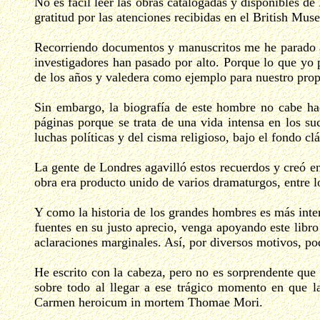
No es fácil leer las obras catalogadas y disponibles de
gratitud por las atenciones recibidas en el British M
Recorriendo documentos y manuscritos me he parado a 
investigadores han pasado por alto. Porque lo que yo 
de los años y valedera como ejemplo para nuestro pro
Sin embargo, la biografía de este hombre no cabe ha
páginas porque se trata de una vida intensa en los su
luchas políticas y del cisma religioso, bajo el fondo 
La gente de Londres agavilló estos recuerdos y creó e
obra era producto unido de varios dramaturgos, entre l
Y como la historia de los grandes hombres es más intere
fuentes en su justo aprecio, venga apoyando este libro
aclaraciones marginales. Así, por diversos motivos, pod
He escrito con la cabeza, pero no es sorprendente que 
sobre todo al llegar a ese trágico momento en que l
Carmen heroicum in mortem Thomae Mori.