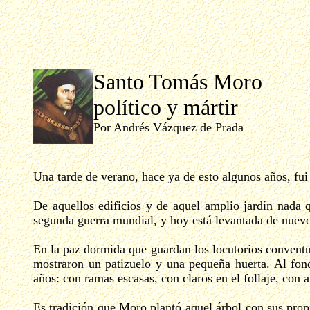
Santo Tomás Moro
político y mártir
Por Andrés Vázquez de Prada
Una tarde de verano, hace ya de esto algunos años, fui
De aquellos edificios y de aquel amplio jardín nada 
segunda guerra mundial, y hoy está levantada de nuev
En la paz dormida que guardan los locutorios conventu
mostraron un patizuelo y una pequeña huerta. Al fondo
años: con ramas escasas, con claros en el follaje, con a
Es tradición que Moro plantó aquel árbol con sus prop