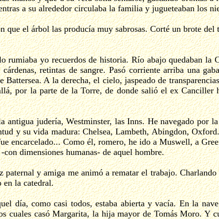
ntras a su alrededor circulaba la familia y jugueteaban los ni
ue el árbol las producía muy sabrosas. Corté un brote del tro
o rumiaba yo recuerdos de historia. Río abajo quedaban la Cit
cárdenas, retintas de sangre. Pasó corriente arriba una gab
 Battersea. A la derecha, el cielo, jaspeado de transparencia
lá, por la parte de la Torre, de donde salió el ex Canciller 
la antigua judería, Westminster, las Inns. He navegado por la
uventud y su vida madura: Chelsea, Lambeth, Abingdon, Oxford.
de fue encarcelado... Como él, romero, he ido a Muswell, a Gr
ante -con dimensiones humanas- de aquel hombre.
 paternal y amiga me animó a rematar el trabajo. Charlando l
 en la catedral.
el día, como casi todos, estaba abierta y vacía. En la nave 
los cuales casó Margarita, la hija mayor de Tomás Moro. Y cu