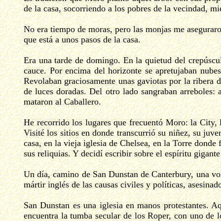
de la casa, socorriendo a los pobres de la vecindad, mie
No era tiempo de moras, pero las monjas me aseguraron q
que está a unos pasos de la casa.
Era una tarde de domingo. En la quietud del crepúscul
cauce. Por encima del horizonte se apretujaban nubes 
Revolaban graciosamente unas gaviotas por la ribera de
de luces doradas. Del otro lado sangraban arreboles: al
mataron al Caballero.
He recorrido los lugares que frecuentó Moro: la City, 
Visité los sitios en donde transcurrió su niñez, su j
casa, en la vieja iglesia de Chelsea, en la Torre don
sus reliquias. Y decidí escribir sobre el espíritu gig
Un día, camino de San Dunstan de Canterbury, una voz
mártir inglés de las causas civiles y políticas, asesinado
San Dunstan es una iglesia en manos protestantes. Aqu
encuentra la tumba secular de los Roper, con uno de 