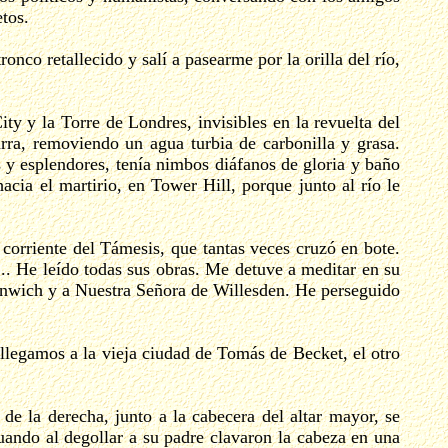
etos.
nco retallecido y salí a pasearme por la orilla del río,
y y la Torre de Londres, invisibles en la revuelta del
arra, removiendo un agua turbia de carbonilla y grasa.
s y esplendores, tenía nimbos diáfanos de gloria y baño
hacia el martirio, en Tower Hill, porque junto al río le
 corriente del Támesis, que tantas veces cruzó en bote.
.. He leído todas sus obras. Me detuve a meditar en su
eenwich y a Nuestra Señora de Willesden. He perseguido
legamos a la vieja ciudad de Tomás de Becket, el otro
de la derecha, junto a la cabecera del altar mayor, se
ando al degollar a su padre clavaron la cabeza en una