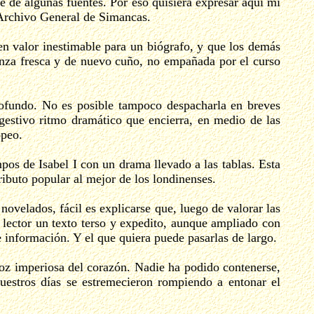
le de algunas fuentes. Por eso quisiera expresar aquí mi
 Archivo General de Simancas.
n valor inestimable para un biógrafo, y que los demás
lanza fresca y de nuevo cuño, no empañada por el curso
rofundo. No es posible tampoco despacharla en breves
ugestivo ritmo dramático que encierra, en medio de las
opeo.
os de Isabel I con un drama llevado a las tablas. Esta
ibuto popular al mejor de los londinenses.
novelados, fácil es explicarse que, luego de valorar las
l lector un texto terso y expedito, aunque ampliado con
e información. Y el que quiera puede pasarlas de largo.
 voz imperiosa del corazón. Nadie ha podido contenerse,
uestros días se estremecieron rompiendo a entonar el