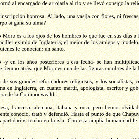
ornó al encargado de arrojarla al río y se llevó consigo la re
nscripción honrosa. Al lado, una vasija con flores, ni fresca
rpo si gana su alma?
 Moro es a los ojos de los hombres lo que fue en sus días a 
nciller eximio de Inglaterra; el mejor de los amigos y modelo
quienes le conocían: un santo.
y en los años posteriores a esa fecha- se han multiplicado
e tiempo atrás: que Moro es una de las figuras cumbres de la h
 de sus grandes reformadores religiosos, y los socialistas,
rma en Inglaterra, en cuanto mártir, apologista, escritor y 
 fuera de la Commonwealth.
sa, francesa, alemana, italiana y rusa; pero hemos olvidad
nte conoció, trató y defendió. Hasta el punto de que Chapuys
s partidarios tenían en la isla. Con esta amplia humanidad le