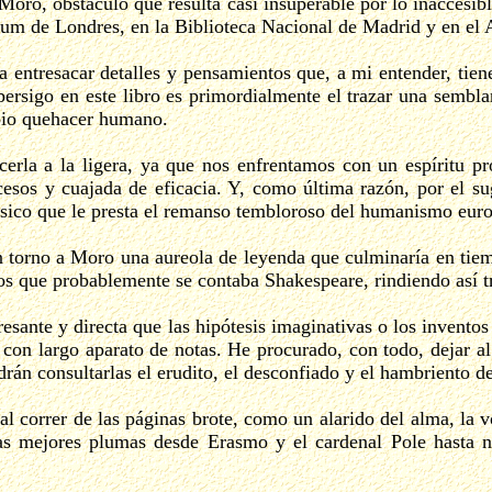
 Moro, obstáculo que resulta casi insuperable por lo inaccesib
useum de Londres, en la Biblioteca Nacional de Madrid y en el
entresacar detalles y pensamientos que, a mi entender, tiene
persigo en este libro es primordialmente el trazar una semb
pio quehacer humano.
cerla a la ligera, ya que nos enfrentamos con un espíritu p
cesos y cuajada de eficacia. Y, como última razón, por el s
clásico que le presta el remanso tembloroso del humanismo eur
n torno a Moro una aureola de leyenda que culminaría en tiemp
os que probablemente se contaba Shakespeare, rindiendo así tr
sante y directa que las hipótesis imaginativas o los inventos 
 con largo aparato de notas. He procurado, con todo, dejar a
rán consultarlas el erudito, el desconfiado y el hambriento d
al correr de las páginas brote, como un alarido del alma, la
as mejores plumas desde Erasmo y el cardenal Pole hasta n