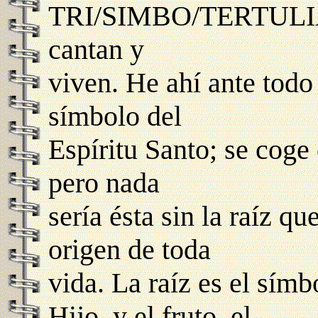
TRI/SIMBO/TERTULIAN
cantan y
viven. He ahí ante todo 
símbolo del
Espíritu Santo; se coge
pero nada
sería ésta sin la raíz q
origen de toda
vida. La raíz es el símb
Hijo, y el fruto, el