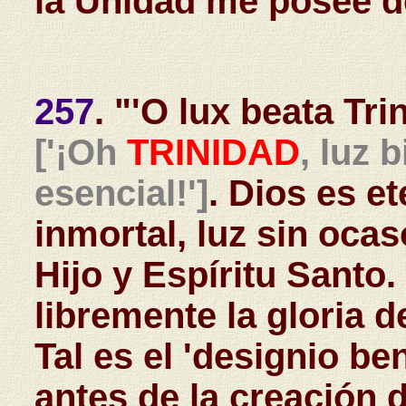
la Unidad me posee d
257
. "'O lux beata Tri
['¡Oh
TRINIDAD
, luz 
esencial!']
. Dios es et
inmortal, luz sin oca
Hijo y Espíritu Santo
libremente la gloria 
Tal es el 'designio b
antes de la creación 