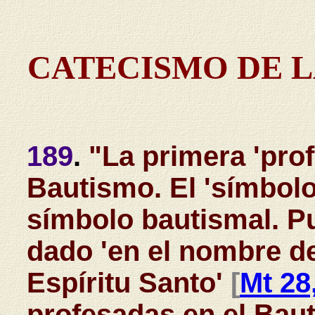
CATECISMO DE L
189
.
"La primera 'prof
Bautismo. El 'símbolo 
símbolo bautismal. P
dado 'en el nombre de
Espíritu Santo'
[
Mt 28
profesadas en el Bau