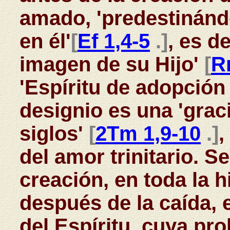
amado, 'predestinándo
en él'
[
Ef 1,4-5
.]
, es de
imagen de su Hijo'
[
R
'Espíritu de adopción f
designio es una 'grac
siglos'
[
2Tm 1,9-10
.]
,
del amor trinitario. S
creación, en toda la h
después de la caída, 
del Espíritu, cuya pr