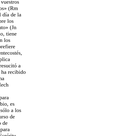
a vuestros
tros» (Rm
l día de la
bre los
anto» (Jn
do, tiene
an los
prefiere
entecostés,
xplica
resucitó a
, ha recibido
 ha
(Hech
 para
mbio, es
 sólo a los
curso de
o de
, para
 Espíritu