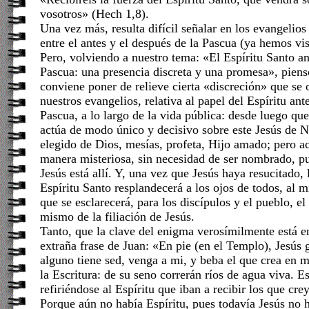
vosotros» (Hech 1,8).
Una vez más, resulta difícil señalar en los evangelios
entre el antes y el después de la Pascua (ya hemos vi
Pero, volviendo a nuestro tema: «El Espíritu Santo an
Pascua: una presencia discreta y una promesa», pien
conviene poner de relieve cierta «discreción» que se
nuestros evangelios, relativa al papel del Espíritu ant
Pascua, a lo largo de la vida pública: desde luego que
actúa de modo único y decisivo sobre este Jesús de 
elegido de Dios, mesías, profeta, Hijo amado; pero a
manera misteriosa, sin necesidad de ser nombrado, p
Jesús está allí. Y, una vez que Jesús haya resucitado,
Espíritu Santo resplandecerá a los ojos de todos, al
que se esclarecerá, para los discípulos y el pueblo, e
mismo de la filiación de Jesús.
Tanto, que la clave del enigma verosímilmente está e
extraña frase de Juan: «En pie (en el Templo), Jesús 
alguno tiene sed, venga a mi, y beba el que crea en 
la Escritura: de su seno correrán ríos de agua viva. E
refiriéndose al Espíritu que iban a recibir los que cre
Porque aún no había Espíritu, pues todavía Jesús no 