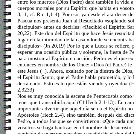
entre los muertos (Dios Padre) dará también la vida 
cuerpos mortales por su Espíritu que habita en voso
8,11; cf. Rm 1,1-4). Por eso, ya desde el atardecer de
Pascua nos presenta Juan al Resucitado «soplando so
discípulos» antes de decirles: «Recibid el Espíritu S
20,22). Este don del Espíritu que hace Jesús resucita
lugar en la intimidad de la casa «donde se encontrab
discípulos» (Jn 20,19) Por lo que a Lucas se refiere, 
esperar una ocasión pública y solemne, la fiesta de P
para mostrar al Espíritu en acción. Pedro es el que e
entonces en nombre de los Once: «Dios (el Padre) le 
este Jesús ( .). Ahora, exaltado por la diestra de Dios
el Espíritu Santo, que el Padre habla prometido, y lo
derramado. Esto es lo que estáis viendo y oyendo» 
2,3233)
Nos es muy conocida la escena de Pentecostés como
tener que transcribirla aquí (Cf Hech 2,1-13). En ca
importante advertir que aquel día se da el Espíritu no
Apóstoles (Hech 2,4), sino también, después del dis
Pedro, a todos los que se convirtieron: «Que cada un
vosotros se haga bautizar en el nombre de Jesucristo
remisión de vuestros pecados; y recibiréis el don del