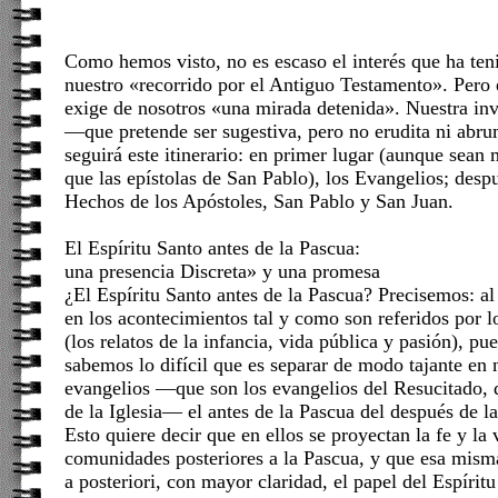
Como hemos visto, no es escaso el interés que ha te
nuestro «recorrido por el Antiguo Testamento». Per
exige de nosotros «una mirada detenida». Nuestra in
—que pretende ser sugestiva, pero no erudita ni a
seguirá este itinerario: en primer lugar (aunque sean
que las epístolas de San Pablo), los Evangelios; desp
Hechos de los Apóstoles, San Pablo y San Juan.
El Espíritu Santo antes de la Pascua:
una presencia Discreta» y una promesa
¿El Espíritu Santo antes de la Pascua? Precisemos: a
en los acontecimientos tal y como son referidos por 
(los relatos de la infancia, vida pública y pasión), pu
sabemos lo difícil que es separar de modo tajante en
evangelios —que son los evangelios del Resucitado, 
de la Iglesia— el antes de la Pascua del después de l
Esto quiere decir que en ellos se proyectan la fe y la 
comunidades posteriores a la Pascua, y que esa mism
a posteriori, con mayor claridad, el papel del Espíri