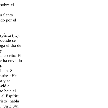
 sobre él
tu Santo
tado por el
n
píritu (...).
, donde se
oga el día de
 y
a escrito: El
Me ha enviado
).
 Juan. Se
 Jesús: «He
ma y se
nvió a
ue baja el
n el Espíritu
risto) habla
, (Jn 3,34).