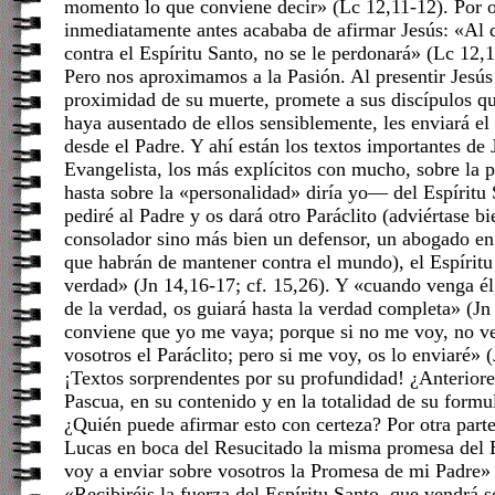
momento lo que conviene decir» (Lc 12,11-12). Por o
inmediatamente antes acababa de afirmar Jesús: «Al
contra el Espíritu Santo, no se le perdonará» (Lc 12,1
Pero nos aproximamos a la Pasión. Al presentir Jesús
proximidad de su muerte, promete a sus discípulos q
haya ausentado de ellos sensiblemente, les enviará el
desde el Padre. Y ahí están los textos importantes de
Evangelista, los más explícitos con mucho, sobre la
hasta sobre la «personalidad» diría yo— del Espíritu
pediré al Padre y os dará otro Paráclito (adviértase b
consolador sino más bien un defensor, un abogado en
que habrán de mantener contra el mundo), el Espíritu
verdad» (Jn 14,16-17; cf. 15,26). Y «cuando venga él
de la verdad, os guiará hasta la verdad completa» (J
conviene que yo me vaya; porque si no me voy, no v
vosotros el Paráclito; pero si me voy, os lo enviaré» (
¡Textos sorprendentes por su profundidad! ¿Anteriore
Pascua, en su contenido y en la totalidad de su form
¿Quién puede afirmar esto con certeza? Por otra part
Lucas en boca del Resucitado la misma promesa del 
voy a enviar sobre vosotros la Promesa de mi Padre»
«Recibiréis la fuerza del Espíritu Santo, que vendrá 