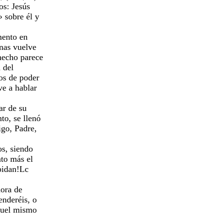
eos: Jesús
» sobre él y
mento en
enas vuelve
 hecho parece
n del
tos de poder
lve a hablar
ar de su
to, se llenó
digo, Padre,
os, siendo
nto más el
 pidan!Lc
hora de
enderéis, o
aquel mismo