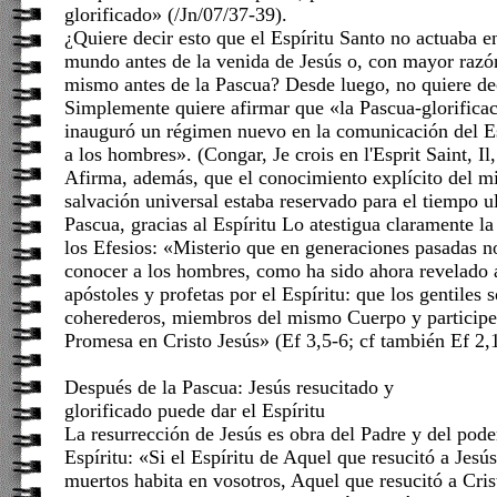
glorificado» (/Jn/07/37-39).
¿Quiere decir esto que el Espíritu Santo no actuaba e
mundo antes de la venida de Jesús o, con mayor razó
mismo antes de la Pascua? Desde luego, no quiere de
Simplemente quiere afirmar que «la Pascua-glorifica
inauguró un régimen nuevo en la comunicación del E
a los hombres». (Congar, Je crois en l'Esprit Saint, Il
Afirma, además, que el conocimiento explícito del mi
salvación universal estaba reservado para el tiempo ul
Pascua, gracias al Espíritu Lo atestigua claramente la
los Efesios: «Misterio que en generaciones pasadas 
conocer a los hombres, como ha sido ahora revelado 
apóstoles y profetas por el Espíritu: que los gentiles 
coherederos, miembros del mismo Cuerpo y particip
Promesa en Cristo Jesús» (Ef 3,5-6; cf también Ef 2,
Después de la Pascua: Jesús resucitado y
glorificado puede dar el Espíritu
La resurrección de Jesús es obra del Padre y del pod
Espíritu: «Si el Espíritu de Aquel que resucitó a Jesú
muertos habita en vosotros, Aquel que resucitó a Cri