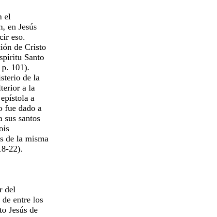
n el
n, en Jesús
cir eso.
ción de Cristo
spíritu Santo
, p. 101).
sterio de la
terior a la
 epístola a
no fue dado a
a sus santos
sois
es de la misma
18-22).
er del
s de entre los
sto Jesús de