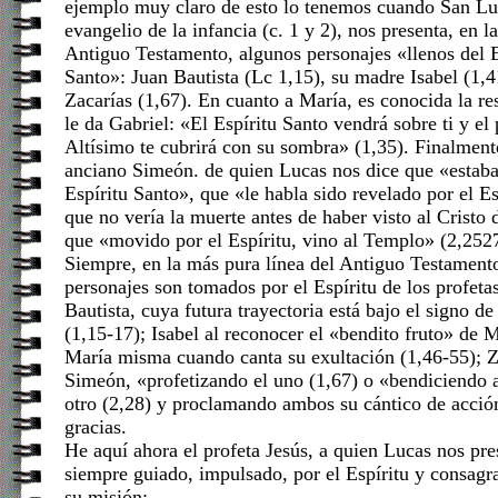
ejemplo muy claro de esto lo tenemos cuando San Lu
evangelio de la infancia (c. 1 y 2), nos presenta, en l
Antiguo Testamento, algunos personajes «llenos del 
Santo»: Juan Bautista (Lc 1,15), su madre Isabel (1,
Zacarías (1,67). En cuanto a María, es conocida la r
le da Gabriel: «El Espíritu Santo vendrá sobre ti y el
Altísimo te cubrirá con su sombra» (1,35). Finalmente
anciano Simeón. de quien Lucas nos dice que «estaba
Espíritu Santo», que «le habla sido revelado por el E
que no vería la muerte antes de haber visto al Cristo
que «movido por el Espíritu, vino al Templo» (2,2527
Siempre, en la más pura línea del Antiguo Testament
personajes son tomados por el Espíritu de los profeta
Bautista, cuya futura trayectoria está bajo el signo de
(1,15-17); Isabel al reconocer el «bendito fruto» de 
María misma cuando canta su exultación (1,46-55); 
Simeón, «profetizando el uno (1,67) o «bendiciendo 
otro (2,28) y proclamando ambos su cántico de acci
gracias.
He aquí ahora el profeta Jesús, a quien Lucas nos pr
siempre guiado, impulsado, por el Espíritu y consagr
su misión: