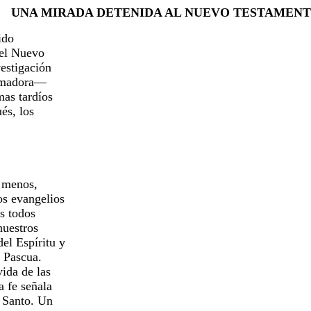
UNA MIRADA DETENIDA AL NUEVO TESTAMEN
nido
o el Nuevo
vestigación
brumadora—
 mas tardíos
ués, los
l menos,
los evangelios
es todos
 nuestros
del Espíritu y
a Pascua.
vida de las
a fe señala
tu Santo. Un