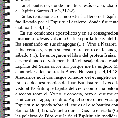
—En el bautismo, donde mientras Jesús oraba, «bajó
el Espíritu Santos (Lc 3,21-32).
—En las tentaciones, cuando «Jesús, lleno del Espíri
fue llevado por el Espíritu al desierto, donde fue ten
diablo» (Lc 4,1-2).
—En sus comienzos apostólicos y en su consagració
misionera: «Jesús volvió a Galilea por la fuerza del Es
Iba enseñando en sus sinagogas (...). Vino a Nazaret
había criado y, según su costumbre, entró en la sinag
sábado (...). Le entregaron el libro del profeta Isaías,
desenrollando el volumen, halló el pasaje donde estab
Espíritu del Señor sobre mi, porque me ha ungido. 
a anunciar a los pobres la Buena Nueva» (Lc 4,14-18
Añadamos aquí dos rasgos tomados del evangelio de
trata de dos testimonios de Juan Bautista relativos a
visto al Espíritu que bajaba del cielo como una palo
quedaba sobre él. Yo no le conocía, pero el que me e
bautizar con agua, me dijo: Aquel sobre quien veas q
Espíritu y se queda sobre él, ése es el que bautiza co
Santo» (Jn 3,33). «Aquel a quien Dios ha enviado (C
las palabras de Dios que le da el Espíritu sin medida>