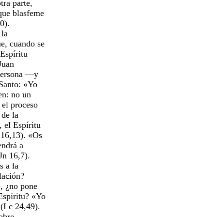
tra parte,
 que blasfeme
0).
 la
ue, cuando se
 Espíritu
 Juan
 persona —y
 Santo: «Yo
ien: no un
 el proceso
 de la
, el Espíritu
n 16,13). «Os
endrá a
Jn 16,7).
s a la
ulación?
e, ¿no pone
Espíritu? «Yo
 (Lc 24,49).
sobre