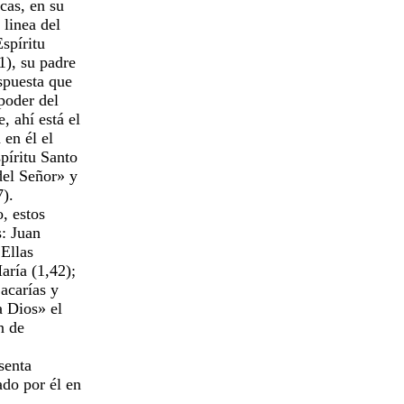
cas, en su
a linea del
Espíritu
41), su padre
espuesta que
 poder del
, ahí está el
 en él el
spíritu Santo
 del Señor» y
).
o, estos
s: Juan
 Ellas
María (1,42);
Zacarías y
a Dios» el
ón de
esenta
ado por él en