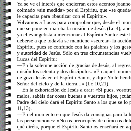
Ya se ve el interés que encierran estos acentos joann
colmado «sin medida» por el Espíritu, que «se queda
le capacita para «bautizar con el Espíritu».
Volvamos a Lucas para comprobar que, desde el mo
que se pone en marcha la misión de Jesús (Lc 4), ap
ya el evangelista a mencionar al Espíritu Santo: este
deberse a que todavía se mantiene «secreta» la acció
Espíritu, pues se confunde con las palabras y los ges
y autoridad de Jesús. Sólo en tres circunstancias vue
Lucas del Espíritu:
—En la solemne acción de gracias de Jesús, al regres
misión los setenta y dos discípulos: «En aquel momen
de gozo Jesús en el Espíritu Santo, y dijo: Yo te ben
Señor del cielo y de la tierra...» (Lc 10,21).
—En la exhortación de Jesús a orar: «Si pues, vosotr
malos, sabéis dar cosas buenas a vuestros hijos, ¡cuá
Padre del cielo dará el Espíritu Santo a los que se lo
11,13).
—En el momento en que Jesús da consignas para la 
las persecuciones: «No os preocupéis de cómo os def
qué diréis, porque el Espíritu Santo os enseñará en 