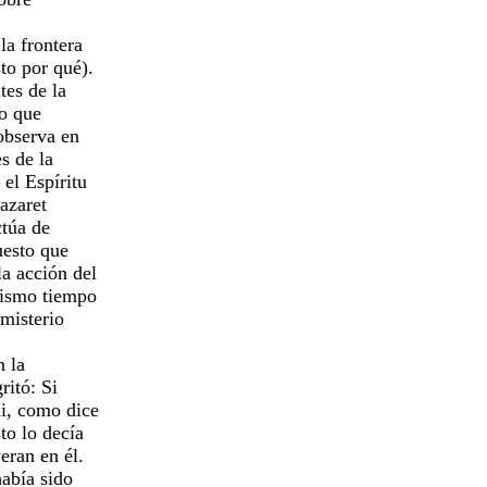
 la frontera
sto por qué).
tes de la
so que
 observa en
es de la
 el Espíritu
Nazaret
ctúa de
uesto que
 la acción del
 mismo tiempo
l misterio
n la
gritó: Si
mi, como dice
sto lo decía
yeran en él.
había sido