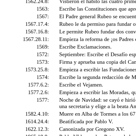
1562.24.8:
Vistieron el hábito las cuatro prim
1563:
Escribe las Constituciones que apr
1567:
El Padre general Rubeo se encuent
1567.17.4:
Rubeo le da permiso para fundar o
1567.16.8:
Le permite Rubeo fundar dos conve
1567.28.11:
Empieza la reforma de ¡os Padres 
1569:
Escribe Exclamaciones.
1572:
Septiembre: Escribe el Desafío espi
1573:
Firma y aprueba una copia del Ca
1573.25.8:
Empieza a escribir las Fundacione
1574:
Escribe la segunda redacción de Me
1577.6.2:
Escribe el Vejamen.
1577.2.6:
Empieza a escribir las Moradas, qu
1577:
Noche de Navidad: se cayó e hirió 
una secretaria y elige a la beata 
1582.4.10:
Muere en Alba de Tormes a los 67 
1614.24.4:
Beatificada por Pablo V.
1622.12.3:
Canonizada por Gregono XV.