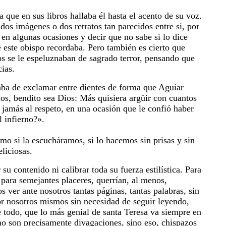
ue en sus libros hallaba él hasta el acento de su voz.
dos imágenes o dos retratos tan parecidos entre si, por
 en algunas ocasiones y decir que no sabe si lo dice
e este obispo recordaba. Pero también es cierto que
los se le espeluznaban de sagrado terror, pensando que
ias.
aba de exclamar entre dientes de forma que Aguiar
os, bendito sea Dios: Más quisiera argüir con cuantos
 jamás al respeto, en una ocasión que le confió haber
l infierno?».
mo si la escucháramos, si lo hacemos sin prisas y sin
eliciosas.
 contenido ni calibrar toda su fuerza estilística. Para
para semejantes placeres, querrían, al menos,
 ver ante nosotros tantas páginas, tantas palabras, sin
por nosotros mismos sin necesidad de seguir leyendo,
e todo, que lo más genial de santa Teresa va siempre en
 no son precisamente divagaciones, sino eso, chispazos