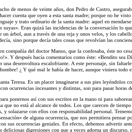
cho de menos de veinte años, don Pedro de Castro, aseguraba q
hacer cuenta que oyen a esta santa madre; porque no he visto 
nguaje y trato ordinario de la santa madre: aquel en mendarse
as suyas». Eran quizá las incidencias de la conversación lo qu
 un árbol, aun a través de una reja y unos velos, y los cabel
ecía, sino porque decía tales cosas que revolvían las concienc
en compañía del doctor Manso, que la confesaba, éste no ces
lo!». Y después hacía comentarios como éste: «Bendito sea Di
una desenvoltura escalofriante. A este personaje, sin faltarle
 hombre! ¿ Y qué mal le había de hacer, aunque viniera todo e
nta Teresa. Es un placer imaginarse a sus pies leyéndolos co
 con ocurrencias incesantes y distintas, son para pasar horas d
 ponernos así con sus escritos en la mano ni para saborear su
a que no está al alcance de todos. Los que carecen de tiempo 
, y solazarse con ellos con responsabilidad personal. Tememos
a «sensación» de alguna ocurrencia, que nos permitiera pensar 
con sus ocurrencias geniales. En efecto, debemos advertir ant
Las deliciosas digresiones con que a veces adorna un discurso,