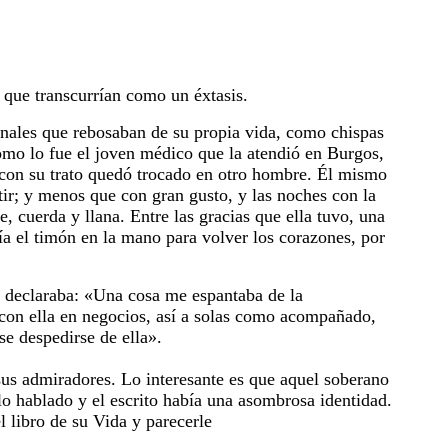
, que transcurrían como un éxtasis.
enales que rebosaban de su propia vida, como chispas
omo lo fue el joven médico que la atendió en Burgos,
 con su trato quedó trocado en otro hombre. Él mismo
tir; y menos que con gran gusto, y las noches con la
 cuerda y llana. Entre las gracias que ella tuvo, una
enía el timón en la mano para volver los corazones, por
al declaraba: «Una cosa me espantaba de la
 con ella en negocios, así a solas como acompañado,
se despedirse de ella».
sus admiradores. Lo interesante es que aquel soberano
lo hablado y el escrito había una asombrosa identidad.
 libro de su Vida y parecerle