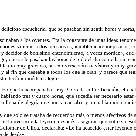
a delicioso escucharla, que se pasaban sin sentir horas y horas
ascinaban a los oyentes. Era la constante de unas ideas fenom
saciones salieran todos pensativos, notablemente mejorados, c
s y decidor de bonísimo entendimiento, a veces mordaz», que
o, que se le pasaban las horas de todo el día con ella sin sen
abla era muy graciosa, su con-versación suavísima y muy grave,
ía y al fin que deseaba a todos los que la oían; y parece que t
Esto decía un médico alegre.
alzo que la acompañaba, fray Pedro de la Purificación, el cu
hablando tres y cuatro horas, que sucedía ser necesario estar
oca llena de alegría,que nunca cansaba, y no había quien pudie
y que sólo se trataba de recuerdos más o menos afectivos de 
que la oyeron y la leyeron después, aseguran que entre su esti
iomar de Ulloa, declaraba: «Le ha acaecido estar leyendo el
a de Jesús».