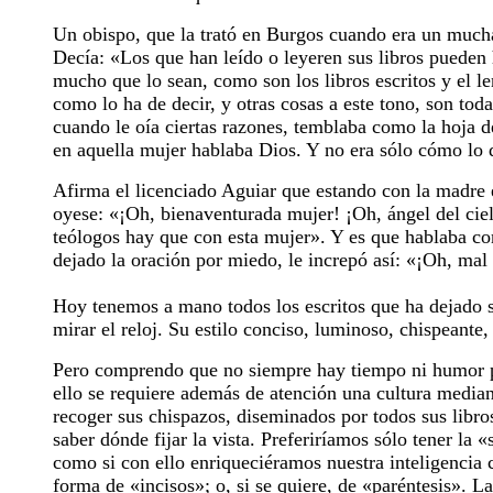
Un obispo, que la trató en Burgos cuando era un mucha
Decía: «Los que han leído o leyeren sus libros pueden 
mucho que lo sean, como son los libros escritos y el le
como lo ha de decir, y otras cosas a este tono, son tod
cuando le oía ciertas razones, temblaba como la hoja de
en aquella mujer hablaba Dios. Y no era sólo cómo lo d
Afirma el licenciado Aguiar que estando con la madre 
oyese: «¡Oh, bienaventurada mujer! ¡Oh, ángel del cie
teólogos hay que con esta mujer». Y es que hablaba con 
dejado la oración por miedo, le increpó así: «¡Oh, mal
Hoy tenemos a mano todos los escritos que ha dejado sa
mirar el reloj. Su estilo conciso, luminoso, chispeante,
Pero comprendo que no siempre hay tiempo ni humor para
ello se requiere además de atención una cultura median
recoger sus chispazos, diseminados por todos sus libros
saber dónde fijar la vista. Preferiríamos sólo tener l
como si con ello enriqueciéramos nuestra inteligencia 
forma de «incisos»; o, si se quiere, de «paréntesis». 