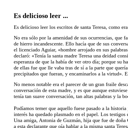
Es delicioso leer ...
Es delicioso leer los escritos de santa Teresa, como er
No era sólo por la amenidad de sus ocurrencias, que f
de hierro incandescente. Ello hacía que de sus conver
el licenciado Aguiar, «hombre arrojado en sus palabra
declaró: «Tenía la santa madre Teresa una deidad consig
esperanza de que la había de ver otro día; porque su h
de ellas fue que lle vaba tras de sí a la parte que quer
precipitados que fueran, y encaminarlos a la virtud». 
No menos notable era el parecer de un gran fraile desc
conversación de esta madre, y es que aunque estuviese 
tenía tan suave conversación, tan altas palabras y la b
Podíamos temer que aquello fuese pasado a la historia 
interés ha quedado plasmado en el papel. Los testigos 
Una amiga, Antonia de Guzmán, hija que fue de doña Gu
a esta declarante que oía hablar a la misma santa Teres