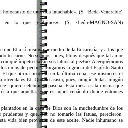
el holocausto de una vida intachable». (S. ·Beda-Venerable)
nos en lo que recibimos». (S. ·León-MAGNO-SAN)
e une El a sí mismo por medio de la Eucaristía, y a los que
ado tu carne. No seamos, pues, tibios después que tal amor
, con qué ímpetu clavan sus labios al pez6n? Acerquémonos
los niños de pecho, atraigamos la gracia del Espíritu Santo
 El que otrora hizo eso en la última cena, ese mismo es el
a ofrenda es El. Que no asista, pues, ningún Judas, ningún
dice- quiero celebrar la pascua. Esta mesa es la misma que
 ésta que aquélla. Este es aquel cenáculo donde entonces
s plantados en la casa de Dios son la muchedumbre de los
s prudentes y que, por no tomarlo las fatuas, perecieron.
ta vida bien provistos de este aceite. Nadie inhumano se