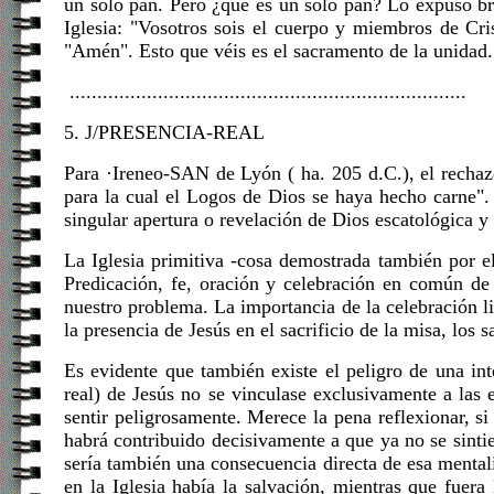
un solo pan. Pero ¿qué es un solo pan? Lo expuso br
Iglesia: "Vosotros sois el cuerpo y miembros de Cri
"Amén". Esto que véis es el sacramento de la unidad
........................................................................
5. J/PRESENCIA-REAL
Para ·Ireneo-SAN de Lyón ( ha. 205 d.C.), el rechazo 
para la cual el Logos de Dios se haya hecho carne". P
singular apertura o revelación de Dios escatológica y s
La Iglesia primitiva -cosa demostrada también por el
Predicación, fe, oración y celebración en común de 
nuestro problema. La importancia de la celebración lit
la presencia de Jesús en el sacrificio de la misa, los
Es evidente que también existe el peligro de una int
real) de Jesús no se vinculase exclusivamente a las
sentir peligrosamente. Merece la pena reflexionar, si
habrá contribuido decisivamente a que ya no se sinti
sería también una consecuencia directa de esa mentali
en la Iglesia había la salvación, mientras que fuer