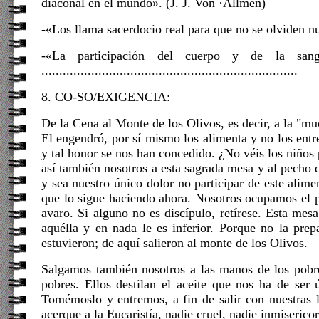
diaconal en el mundo». (J. J. Von ·Allmen)
-«Los llama sacerdocio real para que no se olviden nu
-«La participación del cuerpo y de la sa
........................................................................
8. CO-SO/EXIGENCIA:
De la Cena al Monte de los Olivos, es decir, a la "mu
El engendró, por sí mismo los alimenta y no los ent
y tal honor se nos han concedido. ¿No véis los niño
así también nosotros a esta sagrada mesa y al pecho d
y sea nuestro único dolor no participar de este alim
que lo sigue haciendo ahora. Nosotros ocupamos el pu
avaro. Si alguno no es discípulo, retírese. Esta mes
aquélla y en nada le es inferior. Porque no la pre
estuvieron; de aquí salieron al monte de los Olivos.
Salgamos también nosotros a las manos de los pobre
pobres. Ellos destilan el aceite que nos ha de ser 
Tomémoslo y entremos, a fin de salir con nuestras 
acerque a la Eucaristía, nadie cruel, nadie inmiseric