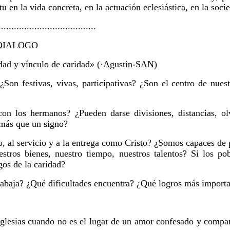
tu en la vida concreta, en la actuación eclesiástica, en la soc
................................
 DIALOGO
idad y vínculo de caridad» (·Agustin-SAN)
Son festivas, vivas, participativas? ¿Son el centro de nue
con los hermanos? ¿Pueden darse divisiones, distancias, o
 más que un signo?
o, al servicio y a la entrega como Cristo? ¿Somos capaces de 
tros bienes, nuestro tiempo, nuestros talentos? Si los po
gos de la caridad?
trabaja? ¿Qué dificultades encuentra? ¿Qué logros más impor
ias cuando no es el lugar de un amor confesado y compart