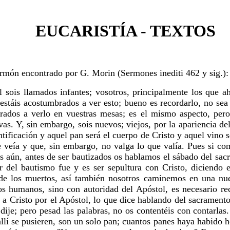
EUCARISTÍA - TEXTOS
ermón encontrado por G. Morin (Sermones inediti 462 y sig.):
l sois llamados infantes; vosotros, principalmente los que a
e estáis acostumbrados a ver esto; bueno es recordarlo, no se
mbrados a verlo en vuestras mesas; es el mismo aspecto, per
as. Y, sin embargo, sois nuevos; viejos, por la apariencia de
tificación y aquel pan será el cuerpo de Cristo y aquel vino s
veía y que, sin embargo, no valga lo que valía. Pues si comie
s aún, antes de ser bautizados os hablamos el sábado del sacr
r del bautismo fue y es ser sepultura con Cristo, diciendo 
de los muertos, así también nosotros caminemos en una nue
os humanos, sino con autoridad del Apóstol, es necesario rec
, a Cristo por el Apóstol, lo que dice hablando del sacrament
e; pero pesad las palabras, no os contentéis con contarlas. S
lí se pusieren, son un solo pan; cuantos panes haya habido hoy