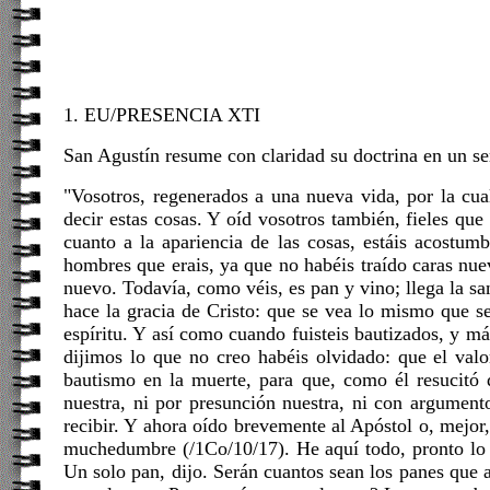
1. EU/PRESENCIA XTI
San Agustín resume con claridad su doctrina en un s
"Vosotros, regenerados a una nueva vida, por la cua
decir estas cosas. Y oíd vosotros también, fieles qu
cuanto a la apariencia de las cosas, estáis acostu
hombres que erais, ya que no habéis traído caras nuev
nuevo. Todavía, como véis, es pan y vino; llega la san
hace la gracia de Cristo: que se vea lo mismo que se 
espíritu. Y así como cuando fuisteis bautizados, y má
dijimos lo que no creo habéis olvidado: que el valo
bautismo en la muerte, para que, como él resucitó 
nuestra, ni por presunción nuestra, ni con argument
recibir. Y ahora oído brevemente al Apóstol o, mejor
muchedumbre (/1Co/10/17). He aquí todo, pronto lo dij
Un solo pan, dijo. Serán cuantos sean los panes que al