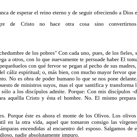
nca de esperar el reino eterno y de seguir ofreciendo a Dios 
ngre de Cristo no hace otra cosa sino convertir
chedumbre de los pobres" Con cada uno, pues, de los fieles, s
rega a otros, con lo que nuevamente te persuade haber El tom
s pequeñuelos con qué fervor se pegan al pecho de sus madres
el cáliz espiritual; o, más bien, con mucho mayor fervor que 
ento. No es obra de poder humano lo que se nos pone delante.
esto de ministros suyos, mas el que santifica y transforma l
a sólo a los discípulos admite. Porque: Con mis discípulos -
para aquélla Cristo y ésta el hombre. No. El mismo prepara
s. Porque éste es ahora el monte de los Olivos. Los olivo
útil en la otra vida, aquel que tomaron consigo las vírgene
lámparas encendidas al encuentro del esposo. Salgamos de es
ordioso, nadie absolutamente impuro.