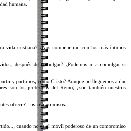
iedad humana.
stra vida cristiana? ¿Nos compenetran con los más íntimos
lvidos, después de comulgar? ¿Podemos ir a comulgar si
partir y partirnos, como Cristo? Aunque no lleguemos a dar
bres son los preferidos del Reino, ¿son también nuestros
tantes ofrece? Los compromisos.
ido..., cuando no es el móvil poderoso de un compromiso