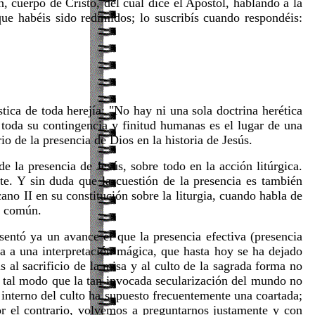
cuerpo de Cristo, del cual dice el Apóstol, hablando a la
ue habéis sido redimidos; lo suscribís cuando respondéis:
tica de toda herejía: "No hay ni una sola doctrina herética
n toda su contingencia y finitud humanas es el lugar de una
io de la presencia de Dios en la historia de Jesús.
 la presencia de Jesús, sobre todo en la acción litúrgica.
te. Y sin duda que la cuestión de la presencia es también
ano II en su constitución sobre la liturgia, cuando habla de
en común.
esentó ya un avance el que la presencia efectiva (presencia
na a una interpretación mágica, que hasta hoy se ha dejado
s al sacrificio de la misa y al culto de la sagrada forma no
e tal modo que la tan invocada secularización del mundo no
 interno del culto ha supuesto frecuentemente una coartada;
or el contrario, volvemos a preguntarnos justamente y con