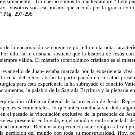
evísimamente: "Un cuerpo somos la muchedumbre." Este pan, 
sto. Vosotros sois eso mismo que recibís por la gracia con q
." Pág. 297-298
de la encarnación se convierte por ello en la nota caracterís
or ello, la fe cristiana sostiene que la historia de Jesús co
iempre válida. El misterio soteriológico cristiano es el mister
 evangelio de Juan- estaba marcada por la experiencia viva de
la cena del Señor abrían la participación en la salud presen
úrgica para esta experiencia la ha subrayado el concilio Vatic
 sacramentos, la palabra de la Sagrada Escritura y la plegaria 
erpretación cúltica unilateral de la presencia de Jesús. Repr
 especies sacramentales, lo que antes conducía sin duda algu
 en el pasado la vinculación exclusiva de la presencia de Jesú
ese esa presencia en la vida, en el mundo y en la sociedad; d
dad unilateral. Reducir la experiencia soteriológica al campo
a la perdición del mundo con toda su monstruosidad. Hoy, p