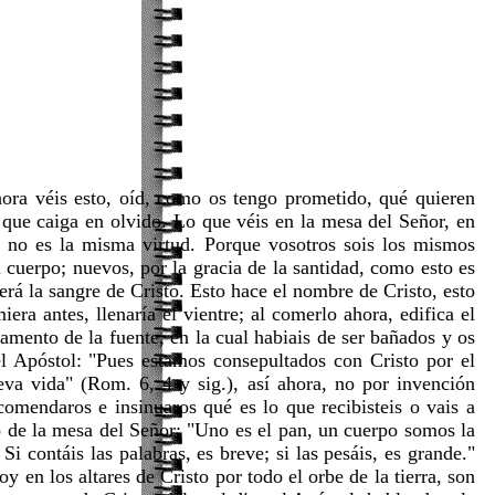
hora véis esto, oíd, como os tengo prometido, qué quieren
a que caiga en olvido. Lo que véis en la mesa del Señor, en
o no es la misma virtud. Porque vosotros sois los mismos
l cuerpo; nuevos, por la gracia de la santidad, como esto es
erá la sangre de Cristo. Esto hace el nombre de Cristo, esto
ra antes, llenaría el vientre; al comerlo ahora, edifica el
amento de la fuente, en la cual habiais de ser bañados y os
el Apóstol: "Pues estamos consepultados con Cristo por el
va vida" (Rom. 6, 4 y sig.), así ahora, no por invención
omendaros e insinuaros qué es lo que recibisteis o vais a
o de la mesa del Señor: "Uno es el pan, un cuerpo somos la
i contáis las palabras, es breve; si las pesáis, es grande."
 en los altares de Cristo por todo el orbe de la tierra, son