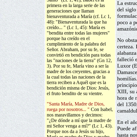
La estru
primera en la larga serie de las
del sigl
generaciones que llaman
formulac
bienaventurada a María (cf. Lc 1,
48): "Bienaventurada la que ha
poco a p
creído... " (Lc 1, 45): María es
amazónic
"bendita entre todas las mujeres"
porque ha creído en el
No obsta
cumplimiento de la palabra del
certeza.
Señor. Abraham, por su fe, se
alabanza
convirtió en bendición para todas
falleció
las "naciones de la tierra" (Gn 12,
Luxor (E
3). Por su fe, María vino a ser la
madre de los creyentes, gracias a
Damascen
la cual todas las naciones de la
homilías
tierra reciben a Aquél que es la
principio
bendición misma de Dios: Jesús,
XIII, su
el fruto bendito de su vientre.
hora de 
"Santa María, Madre de Dios,
del 1350
ruega por nosotros... "
Con Isabel,
camaldul
nos maravillamos y decimos:
"¿De dónde a mí que la madre de
En el añ
mi Señor venga a mí?" (Lc 1, 43).
Puede af
Porque nos da a Jesús su hijo,
hasta no
María es madre de Dios y madre