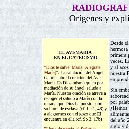
RADIOGRAF
Orígenes y expli
Desde el
hermosa 
EL AVEMARÍA
primera 
EN EL CATECISMO
veces. L
y al acos
"Dios te salve, María [Alégrate,
María]"
. La salutación del Angel
nuestra 
Gabriel abre la oración del Ave
emprender
María. Es Dios mismo quien por
mediación de su ángel, saluda a
Sin emba
María. Nuestra oración se atreve a
saboread
recoger el saludo a María con la
por pala
mirada que Dios ha puesto sobre
¿Hemos a
su humilde esclava (cf. Lc 1, 48) y
alimenta
a alegrarnos con el gozo que El
encuentra en ella (cf. So 3, 17b)
del año 
siglo y 
"Llena de gracia, el Señor es