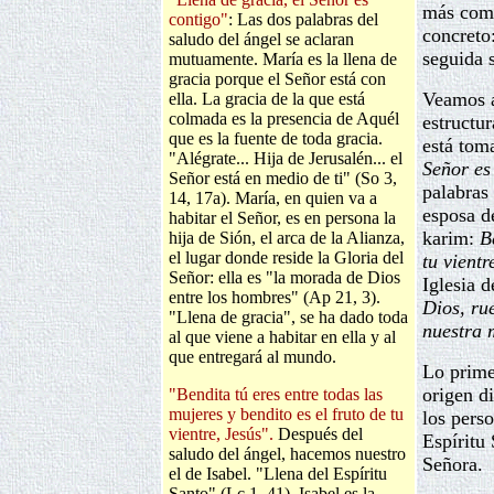
más comp
contigo"
: Las dos palabras del
concreto
saludo del ángel se aclaran
seguida s
mutuamente. María es la llena de
gracia porque el Señor está con
Veamos a
ella. La gracia de la que está
colmada es la presencia de Aquél
estructur
que es la fuente de toda gracia.
está tom
"Alégrate... Hija de Jerusalén... el
Señor es
Señor está en medio de ti" (So 3,
palabras 
14, 17a). María, en quien va a
esposa de
habitar el Señor, es en persona la
karim:
B
hija de Sión, el arca de la Alianza,
el lugar donde reside la Gloria del
tu vient
Señor: ella es "la morada de Dios
Iglesia 
entre los hombres" (Ap 21, 3).
Dios, ru
"Llena de gracia", se ha dado toda
nuestra 
al que viene a habitar en ella y al
que entregará al mundo.
Lo prime
origen di
"Bendita tú eres entre todas las
mujeres y bendito es el fruto de tu
los perso
vientre, Jesús".
Después del
Espíritu
saludo del ángel, hacemos nuestro
Señora.
el de Isabel. "Llena del Espíritu
Santo" (Lc 1, 41), Isabel es la