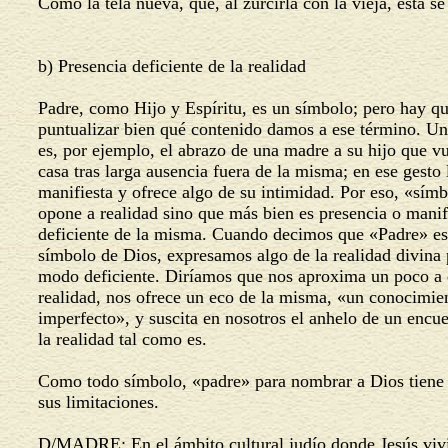
Como la tela nueva, que, al zurcirla con la vieja, ésta s
b) Presencia deficiente de la realidad
Padre, como Hijo y Espíritu, es un símbolo; pero hay q
puntualizar bien qué contenido damos a ese término. U
es, por ejemplo, el abrazo de una madre a su hijo que v
casa tras larga ausencia fuera de la misma; en ese gest
manifiesta y ofrece algo de su intimidad. Por eso, «sím
opone a realidad sino que más bien es presencia o mani
deficiente de la misma. Cuando decimos que «Padre» e
símbolo de Dios, expresamos algo de la realidad divina
modo deficiente. Diríamos que nos aproxima un poco a
realidad, nos ofrece un eco de la misma, «un conocimi
imperfecto», y suscita en nosotros el anhelo de un encu
la realidad tal como es.
Como todo símbolo, «padre» para nombrar a Dios tien
sus limitaciones.
D/MADRE: En el ámbito cultural judío donde Jesús viv