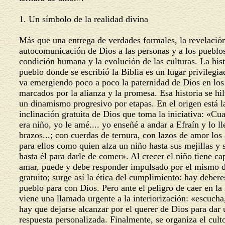
1. Un símbolo de la realidad divina
Más que una entrega de verdades formales, la revelació
autocomunicación de Dios a las personas y a los pueblo
condición humana y la evolución de las culturas. La his
pueblo donde se escribió la Biblia es un lugar privilegi
va emergiendo poco a poco la paternidad de Dios en lo
marcados por la alianza y la promesa. Esa historia se 
un dinamismo progresivo por etapas. En el origen está 
inclinación gratuita de Dios que toma la iniciativa: «Cu
era niño, yo le amé.... yo enseñé a andar a Efraín y lo l
brazos...; con cuerdas de ternura, con lazos de amor los 
para ellos como quien alza un niño hasta sus mejillas y 
hasta él para darle de comer». Al crecer el niño tiene c
amar, puede y debe responder impulsado por el mismo
gratuito; surge así la ética del cumplimiento: hay deber
pueblo para con Dios. Pero ante el peligro de caer en la
viene una llamada urgente a la interiorización: «escucha
hay que dejarse alcanzar por el querer de Dios para dar
respuesta personalizada. Finalmente, se organiza el cu