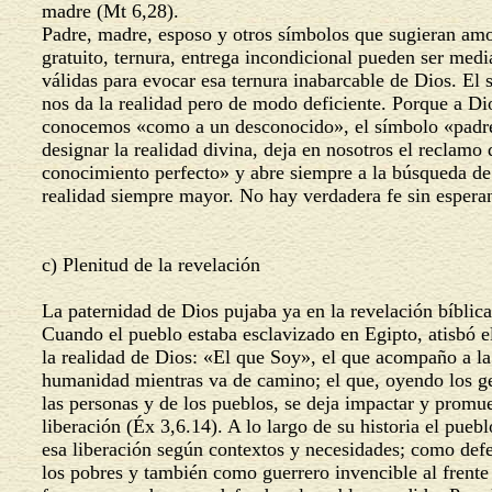
madre (Mt 6,28).
Padre, madre, esposo y otros símbolos que sugieran am
gratuito, ternura, entrega incondicional pueden ser med
válidas para evocar esa ternura inabarcable de Dios. El
nos da la realidad pero de modo deficiente. Porque a Di
conocemos «como a un desconocido», el símbolo «padr
designar la realidad divina, deja en nosotros el reclamo
conocimiento perfecto» y abre siempre a la búsqueda d
realidad siempre mayor. No hay verdadera fe sin espera
c) Plenitud de la revelación
La paternidad de Dios pujaba ya en la revelación bíblic
Cuando el pueblo estaba esclavizado en Egipto, atisbó 
la realidad de Dios: «El que Soy», el que acompaño a l
humanidad mientras va de camino; el que, oyendo los 
las personas y de los pueblos, se deja impactar y promu
liberación (Éx 3,6.14). A lo largo de su historia el pueb
esa liberación según contextos y necesidades; como def
los pobres y también como guerrero invencible al frente