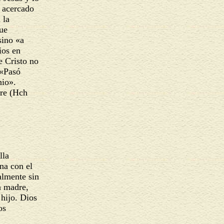
s acercado
a la
que
 sino «a
Dios en
e Cristo no
: «Pasó
nio».
dre (Hch
ella
gna con el
almente sin
na madre,
 hijo. Dios
mos