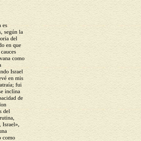
n es
s, según la
toria del
ado en que
s cauces
hilvana como
la
ando Israel
levé en mis
atraía; fui
se inclina
apacidad de
 don
es del
 rutina,
, Israel»,
 una
lto como