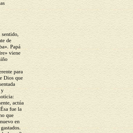
las
a sentido,
nte de
bba». Papá
dre» viene
 niño
verente para
de Dios que
esentada
s y
noticia:
mente, actúa
 Ésa fue la
ino que
o nuevo en
a gastados.