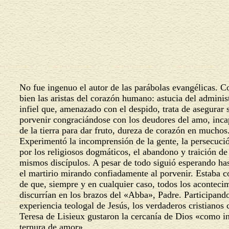
No fue ingenuo el autor de las parábolas evangélicas. 
bien las aristas del corazón humano: astucia del admini
infiel que, amenazado con el despido, trata de asegurar
porvenir congraciándose con los deudores del amo, inc
de la tierra para dar fruto, dureza de corazón en muchos
Experimentó la incomprensión de la gente, la persecució
por los religiosos dogmáticos, el abandono y traición d
mismos discípulos. A pesar de todo siguió esperando has
el martirio mirando confiadamente al porvenir. Estaba
de que, siempre y en cualquier caso, todos los aconteci
discurrían en los brazos del «Abba», Padre. Participand
experiencia teologal de Jesús, los verdaderos cristiano
Teresa de Lisieux gustaron la cercanía de Dios «como i
ternura de amor».