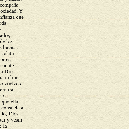
y acompaña
 sociedad. Y
confianza que
yuda
ier
padre,
 de los
as buenas
Espíritu
por esa
locuente
n a Dios
ara mí un
azo vuelvo a
ternura
ño de
unque ella
e consuela a
elio, Dios
tar y vestir
de la