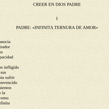
CREER EN DIOS PADRE
I
PADRE: «INFINITA TERNURA DE AMOR»
Conocía
strador
 su
apacidad
.
n infligida
e sus
ta sufrir
 convencido
mientos
o la
s como
nfinita