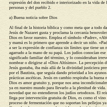
expresión del don recibido e interiorizado en la vida de 
personas y del pueblo 2.
a) Buena noticia sobre Dios
Al final de la historia bíblica y como meta que a todo d
Jesús de Nazaret gusta y proclama la cercanía benovole
Dios en favor nuestro. Emplea el símbolo «Padre», «A
y mamá es lo primero que aprende a decir un niño. «Pa
a ser la expresión de confianza sin límites que tiene un
agarrado a la mano de su papá. Los judíos conocían ese
significado familiar del término, y lo consideraban irre
nombrar o dirigirse al «Dios Altísimo». La percepción 
Jesús gustaba, iba más allá de la divinidad justiciera pr
por el Bautista, que seguía dando prioridad a los ayuno
prácticas ascéticas. Jesús en cambio respiraba la buena 
Dios es amor gratuito y, porque nos ama incondicional
ya en nuestro mundo para llevarlo a la plenitud de vida.
novedad que no entendieron los judíos ortodoxos. El re
llega por intervención gratuita de Dios, es como el vin
proceso de fermentación que no soportan los pellejos y