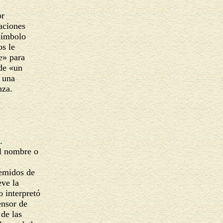
or
iaciones
 símbolo
os le
e» para
 de «un
e una
nza.
a.
el nombre o
a
gemidos de
eve la
lo interpretó
ensor de
 de las