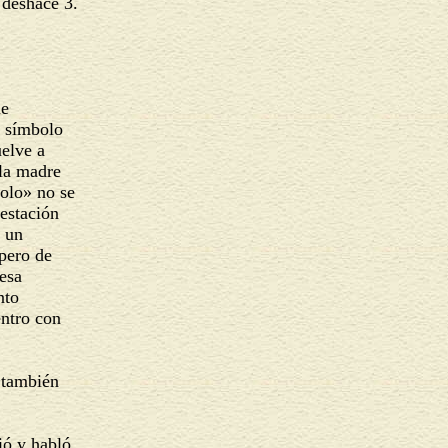
e deshace 3.
ue
n símbolo
uelve a
o la madre
bolo» no se
festación
s un
 pero de
 esa
ento
entro con
e también
ió y habló,