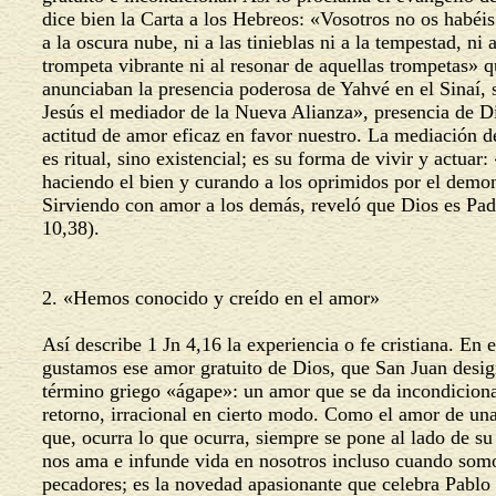
dice bien la Carta a los Hebreos: «Vosotros no os habéi
a la oscura nube, ni a las tinieblas ni a la tempestad, ni 
trompeta vibrante ni al resonar de aquellas trompetas» 
anunciaban la presencia poderosa de Yahvé en el Sinaí,
Jesús el mediador de la Nueva Alianza», presencia de 
actitud de amor eficaz en favor nuestro. La mediación d
es ritual, sino existencial; es su forma de vivir y actuar
haciendo el bien y curando a los oprimidos por el demo
Sirviendo con amor a los demás, reveló que Dios es Pa
10,38).
2. «Hemos conocido y creído en el amor»
Así describe 1 Jn 4,16 la experiencia o fe cristiana. En 
gustamos ese amor gratuito de Dios, que San Juan desi
término griego «ágape»: un amor que se da incondicion
retorno, irracional en cierto modo. Como el amor de u
que, ocurra lo que ocurra, siempre se pone al lado de su
nos ama e infunde vida en nosotros incluso cuando so
pecadores; es la novedad apasionante que celebra Pablo