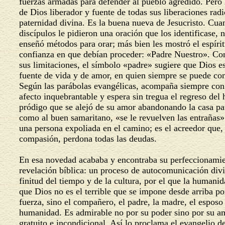
fuerzas armadas para defender al pueblo agredido. Pero
de Dios liberador y fuente de todas sus liberaciones rad
paternidad divina. Es la buena nueva de Jesucristo. Cu
discípulos le pidieron una oración que los identificase, 
enseñó métodos para orar; más bien les mostró el espíri
confianza en que debían proceder: «Padre Nuestro». Co
sus limitaciones, el símbolo «padre» sugiere que Dios e
fuente de vida y de amor, en quien siempre se puede con
Según las parábolas evangélicas, acompaña siempre co
afecto inquebrantable y espera sin tregua el regreso del 
pródigo que se alejó de su amor abandonando la casa pa
como al buen samaritano, «se le revuelven las entrañas
una persona expoliada en el camino; es el acreedor que
compasión, perdona todas las deudas.
En esa novedad acababa y encontraba su perfeccionami
revelación bíblica: un proceso de autocomunicación div
finitud del tiempo y de la cultura, por el que la human
que Dios no es el terrible que se impone desde arriba po
fuerza, sino el compañero, el padre, la madre, el esposo
humanidad. Es admirable no por su poder sino por su 
gratuito e incondicional. Así lo proclama el evangelio d