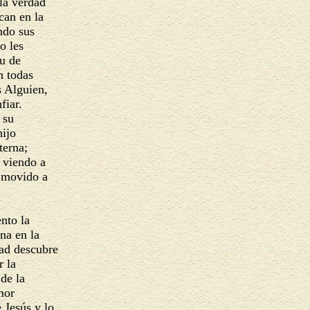
 la verdad
ican en la
ando sus
no les
tu de
n todas
s Alguien,
fiar.
n su
hijo
terna;
» viendo a
, movido a
ento la
ina en la
idad descubre
r la
 de la
amor
e Jesús y lo