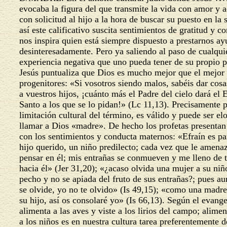
evocaba la figura del que transmite la vida con amor 
con solicitud al hijo a la hora de buscar su puesto en la
así este calificativo suscita sentimientos de gratitud y 
nos inspira quien está siempre dispuesto a prestarnos a
desinteresadamente. Pero ya saliendo al paso de cualqu
experiencia negativa que uno pueda tener de su propio 
Jesús puntualiza que Dios es mucho mejor que el mejor
progenitores: «Si vosotros siendo malos, sabéis dar cos
a vuestros hijos, ¡cuánto más el Padre del cielo dará el 
Santo a los que se lo pidan!» (Lc 11,13). Precisamente 
limitación cultural del término, es válido y puede ser e
llamar a Dios «madre». De hecho los profetas presenta
con los sentimientos y conducta maternos: «Efraín es p
hijo querido, un niño predilecto; cada vez que le amen
pensar en él; mis entrañas se conmueven y me lleno de 
hacia él» (Jer 31,20); «¿acaso olvida una mujer a su ni
pecho y no se apiada del fruto de sus entrañas?; pues a
se olvide, yo no te olvido» (Is 49,15); «como una madr
su hijo, así os consolaré yo» (Is 66,13). Según el evang
alimenta a las aves y viste a los lirios del campo; alimen
a los niños es en nuestra cultura tarea preferentemente 