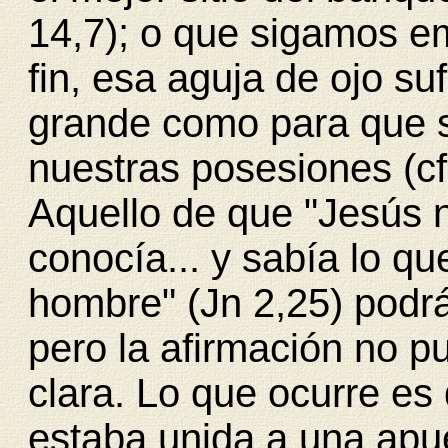
14,7); o que sigamos e
fin, esa aguja de ojo su
grande como para que se
nuestras posesiones (cf
Aquello de que "Jesús n
conocía... y sabía lo qu
hombre" (
Jn 2,25
) podr
pero la afirmación no 
clara. Lo que ocurre e
estaba unida a una apu