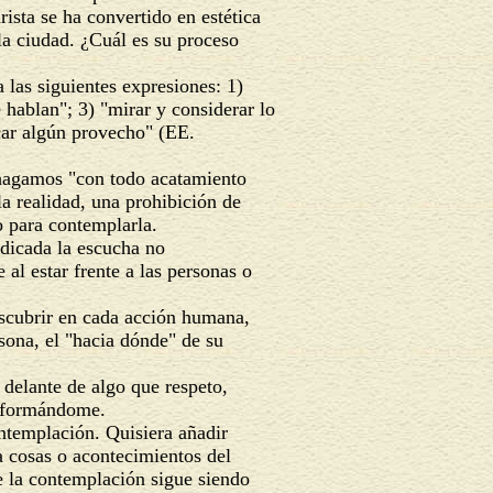
rista se ha convertido en estética
la ciudad. ¿Cuál es su proceso
las siguientes expresiones: 1)
e hablan"; 3) "mirar y considerar lo
car algún provecho" (EE.
o hagamos "con todo acatamiento
la realidad, una prohibición de
o para contemplarla.
ndicada la escucha no
 al estar frente a las personas o
escubrir en cada acción humana,
sona, el "hacia dónde" de su
r delante de algo que respeto,
nsformándome.
ontemplación. Quisiera añadir
 cosas o acontecimientos del
e la contemplación sigue siendo