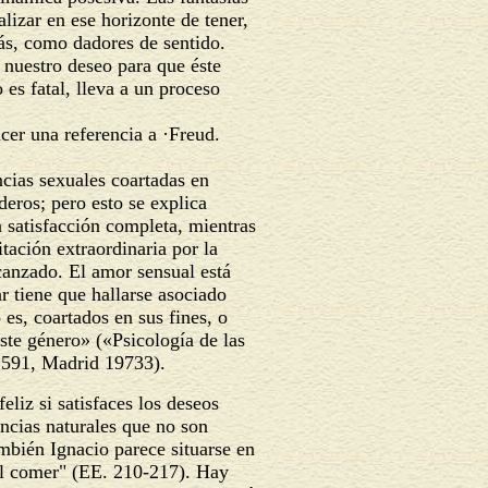
alizar en ese horizonte de tener,
ás, como dadores de sentido.
a nuestro deseo para que éste
 es fatal, lleva a un proceso
cer una referencia a ·Freud.
cias sexuales coartadas en
deros; pero esto se explica
 satisfacción completa, mientras
tación extraordinaria por la
lcanzado. El amor sensual está
ar tiene que hallarse asociado
es, coartados en sus fines, o
te género» («Psicología de las
 2591, Madrid 19733).
liz si satisfaces los deseos
encias naturales que no son
ambién Ignacio parece situarse en
el comer" (EE. 210-217). Hay