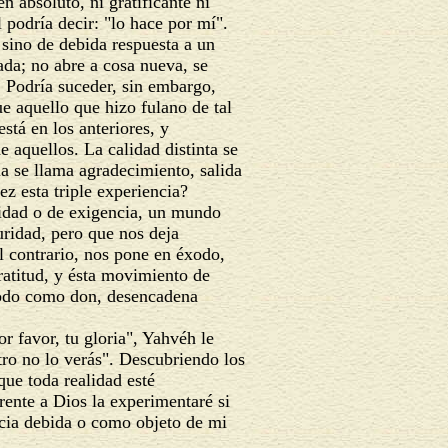
en absoluto, ni gratificante ni
l podría decir: "lo hace por mí".
 sino de debida respuesta a un
da; no abre a cosa nueva, se
. Podría suceder, sin embargo,
ue aquello que hizo fulano de tal
stá en los anteriores, y
 aquellos. La calidad distinta se
la se llama agradecimiento, salida
z esta triple experiencia?
dad o de exigencia, un mundo
uridad, pero que nos deja
 contrario, nos pone en éxodo,
ratitud, y ésta movimiento de
todo como don, desencadena
 favor, tu gloria", Yahvéh le
tro no lo verás". Descubriendo los
ue toda realidad esté
ente a Dios la experimentaré si
cia debida o como objeto de mi