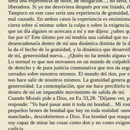
sería una experiencia de dolor, de obligación...; no seria, 
liberadora. Si yo me desviviera después por ese lisiado, é
Tampoco en este caso sería una experiencia de gratuidad,
mal causado. En ambos casos la experiencia es ensimisma
cierra sobre sí misma: sobre la culpa o sobre la exigencia
que un día alguien se acercara a mí y me dijera: ¿sabes q
fue por ti? Este último por mí tendría una calidad que no e
desencadenaría dentro de mí una dinámica distinta de la de
la da el hecho de la gratuidad, y la dinámica que desarrol
de mí, generosidad nueva... ¿Quién no ha tenido alguna ve
Lo normal es que nos movamos en un mundo de culpabili
de derecho y de pura justicia conmutativa que nos da seg
cerrados sobre nosotros mismos. El mundo del don, por el
nos hace salir de nosotros mismos. La gratuidad genera g
generosidad. La contemplación, que me hace percibirlo 
dentro de mí un imparable movimiento de salida de mí.
Cuando Moisés pide a Dios, en Ex 33,28: "Déjame ver, por
responde: "Yo haré pasar ante ti toda mi bondad... Mi ros
pequeños brotes de bondad que hay en toda realidad -aunq
manchada-, descubriremos a Dios. Esa bondad que traspar
soy capaz de mirar las cosas como don y no como exigen
codicia.