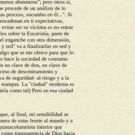
menos abstenerse"; pero otros sí,
ue procede de un análisis de lo
 un proceso, sucumbo en él...". Si
sencadenan en ti expectativas,
evitar ser su víctima es no entrar
os sobre la Eucaristía, parte de
 el enganche con otra dimensión,
 sed" va a finalizarlas en sed y
 algo que se me ofrece para que lo
ue hace la sociedad de consumo
do en clave de don, en clave de
oceso de descentramiento y
a de seguridad- al riesgo y a la
as trampas. La "ciudad" moderna es
iría como tal) Pero en esa ciudad
ue, al final, mi sensibilidad se
nera de estar frente al mundo y a
quintacolumnista interior que
o, como transparencia de Dios hacia