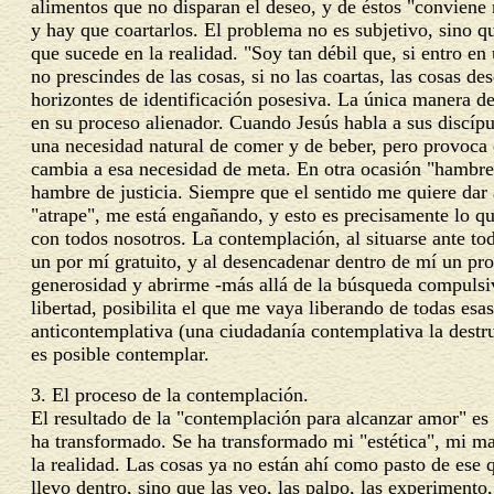
alimentos que no disparan el deseo, y de éstos "conviene 
y hay que coartarlos. El problema no es subjetivo, sino q
que sucede en la realidad. "Soy tan débil que, si entro en
no prescindes de las cosas, si no las coartas, las cosas de
horizontes de identificación posesiva. La única manera de 
en su proceso alienador. Cuando Jesús habla a sus discípul
una necesidad natural de comer y de beber, pero provoca
cambia a esa necesidad de meta. En otra ocasión "hambre y
hambre de justicia. Siempre que el sentido me quiere dar
"atrape", me está engañando, y esto es precisamente lo q
con todos nosotros. La contemplación, al situarse ante to
un por mí gratuito, y al desencadenar dentro de mí un pr
generosidad y abrirme -más allá de la búsqueda compulsiv
libertad, posibilita el que me vaya liberando de todas es
anticontemplativa (una ciudadanía contemplativa la destru
es posible contemplar.
3. El
proceso de la contemplación
.
El resultado de la "contemplación para alcanzar amor" es q
ha transformado. Se ha transformado mi "estética", mi ma
la realidad. Las cosas ya no están ahí como pasto de ese 
llevo dentro, sino que las veo, las palpo, las experiment