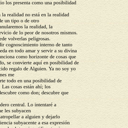
cio los presenta como una posibilidad
la realidad no está en la realidad
e un tipo o de otro
nularemos la realidad, la
rvicio de lo peor de nosotros mismos.
ede volverlas peligrosas.
dir cognoscimiento interno de tanto
eda en todo amar y servir a su divina
unciona como horizonte de cosas que
do, se convierte aquí en posibilidad de
ido regalo de Alguien. Ya no soy yo
enes me
te todo en una posibilidad de
. Las cosas están ahí; los
 descubre como don; descubre que
dero central. Lo intentaré a
que les subyacen
 atropellar a alguien y dejarlo
riencia subyacente a esa expresión