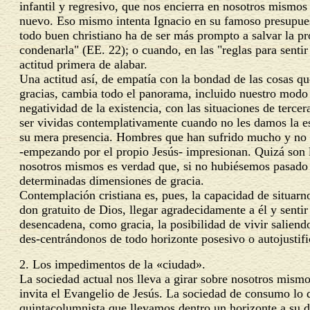
infantil y regresivo, que nos encierra en nosotros mismos
nuevo. Eso mismo intenta Ignacio en su famoso presupues
todo buen christiano ha de ser más prompto a salvar la p
condenarla" (EE. 22); o cuando, en las "reglas para sentir c
actitud primera de alabar.
Una actitud así, de empatía con la bondad de las cosas qu
gracias, cambia todo el panorama, incluido nuestro modo 
negatividad de la existencia, con las situaciones de terc
ser vividas contemplativamente cuando no les damos la e
su mera presencia. Hombres que han sufrido mucho y no h
-empezando por el propio Jesús- impresionan. Quizá son 
nosotros mismos es verdad que, si no hubiésemos pasado 
determinadas dimensiones de gracia.
Contemplación cristiana es, pues, la capacidad de situarn
don gratuito de Dios, llegar agradecidamente a él y sentir
desencadena, como gracia, la posibilidad de vivir salien
des-centrándonos de todo horizonte posesivo o autojustifi
2. Los impedimentos de la «ciudad».
La sociedad actual nos lleva a girar sobre nosotros mism
invita el Evangelio de Jesús. La sociedad de consumo lo q
quintacolumnista que llevamos dentro un horizonte a su d