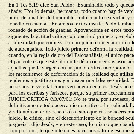
En 1 Tes 5,19 dice San Pablo: "Examinadlo todo y queda
añade: "Por lo demás, hermanos, todo cuanto hay de verda
puro, de amable, de honorable, todo cuanto sea virtud y c
tenedlo en cuenta". En ambos textos insiste Pablo también
rodeado de acción de gracias. Apoyándome en estos textos
siguiente: la actitud crítica como actitud primera y englo
a la realidad que empieza con un juicio condenatorio no 
de autoengaños. Todo juicio primero deforma la realidad
cuando, en la regla de oro del Psicoanálisis, el único pact
el paciente es que este último le dé a conocer sus asociac
aquellas que le surgen con un juicio crítico incorporado. P
los mecanismos de deformación de la realidad que utiliza 
tendemos a justificarnos y a buscar una falsa seguridad. 
no se nos re-vele tal como verdaderamente es. Jesús no c
para los escribas y fariseos, porque su primer acercamiento
JUICIO/CRITICA
/Mt/07/01
: No se trata, por supuesto, 
definitivamente todo acercamiento crítico a la realidad. L
y reflexión anteriores no es ésa, sino que en ese acercami
juicio, la crítica, sino el descubrimiento de la bondad ocu
juzguéis", dijo Jesús; y en este caso, lo mismo que cuando
"ojo por ojo", lo que intenta es hacernos salir de ese mec