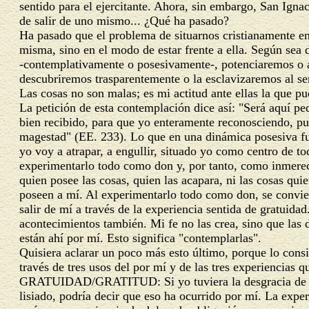
sentido para el ejercitante. Ahora, sin embargo, San Igna
de salir de uno mismo... ¿Qué ha pasado?
Ha pasado que el problema de situarnos cristianamente en 
misma, sino en el modo de estar frente a ella. Según sea d
-contemplativamente o posesivamente-, potenciaremos o a
descubriremos trasparentemente o la esclavizaremos al se
Las cosas no son malas; es mi actitud ante ellas la que pu
La petición de esta contemplación dice así: "Será aquí pe
bien recibido, para que yo enteramente reconosciendo, pu
magestad" (EE. 233). Lo que en una dinámica posesiva f
yo voy a atrapar, a engullir, situado yo como centro de to
experimentarlo todo como don y, por tanto, como inmerec
quien posee las cosas, quien las acapara, ni las cosas qui
poseen a mí. Al experimentarlo todo como don, se convier
salir de mí a través de la experiencia sentida de gratuidad
acontecimientos también. Mi fe no las crea, sino que las
están ahí por mí. Esto significa "contemplarlas".
Quisiera aclarar un poco más esto último, porque lo consi
través de tres usos del por mí y de las tres experiencias 
GRATUIDAD/GRATITUD
: Si yo tuviera la desgracia de
lisiado, podría decir que eso ha ocurrido por mí. La expe