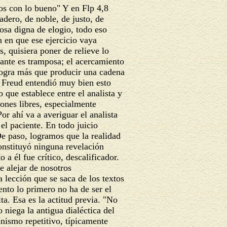
os con lo bueno" Y en Flp 4,8
dero, de noble, de justo, de
osa digna de elogio, todo eso
 en que ese ejercicio vaya
, quisiera poner de relieve lo
bante es tramposa; el acercamiento
logra más que producir una cadena
. Freud entendió muy bien esto
o que establece entre el analista y
iones libres, especialmente
or ahí va a averiguar el analista
el paciente. En todo juicio
De paso, logramos que la realidad
onstituyó ninguna revelación
 a él fue crítico, descalificador.
de alejar de nosotros
a lección que se saca de los textos
ento lo primero no ha de ser el
lta. Esa es la actitud previa. "No
 niega la antigua dialéctica del
anismo repetitivo, típicamente