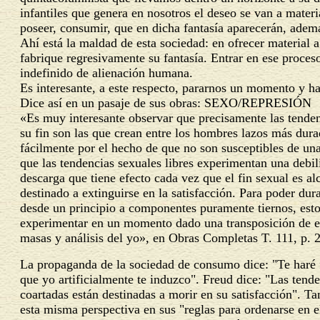
infantiles que genera en nosotros el deseo se van a materi
poseer, consumir, que en dicha fantasía aparecerán, adem
Ahí está la maldad de esta sociedad: en ofrecer material 
fabrique regresivamente su fantasía. Entrar en ese proceso
indefinido de alienación humana.
Es interesante, a este respecto, pararnos un momento y ha
Dice así en un pasaje de sus obras:
SEXO/REPRESIÓN
«Es muy interesante observar que precisamente las tenden
su fin son las que crean entre los hombres lazos más dura
fácilmente por el hecho de que no son susceptibles de una
que las tendencias sexuales libres experimentan una debili
descarga que tiene efecto cada vez que el fin sexual es a
destinado a extinguirse en la satisfacción. Para poder dur
desde un principio a componentes puramente tiernos, esto 
experimentar en un momento dado una transposición de es
masas y análisis del yo», en Obras Completas T. 111, p.
La propaganda de la sociedad de consumo dice: "Te haré fe
que yo artificialmente te induzco". Freud dice: "Las tend
coartadas están destinadas a morir en su satisfacción". T
esta misma perspectiva en sus "reglas para ordenarse en 