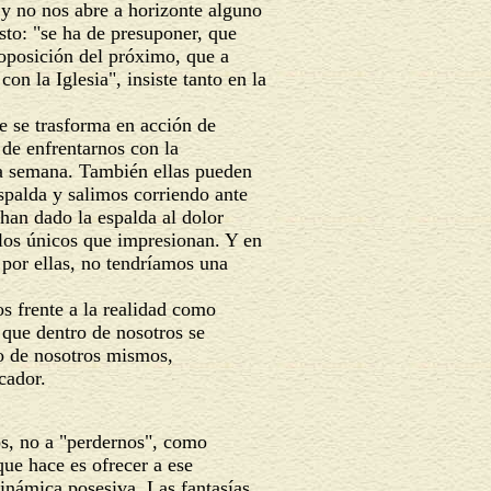
 y no nos abre a horizonte alguno
to: "se ha de presuponer, que
roposición del próximo, que a
on la Iglesia", insiste tanto en la
e se trasforma en acción de
de enfrentarnos con la
era semana. También ellas pueden
spalda y salimos corriendo ante
an dado la espalda al dolor
los únicos que impresionan. Y en
por ellas, no tendríamos una
os frente a la realidad como
 que dentro de nosotros se
do de nosotros mismos,
cador.
os, no a "perdernos", como
ue hace es ofrecer a ese
inámica posesiva. Las fantasías