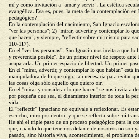
mí y como invitación a "amar y servir". La estética secula
evangélica. Esa es, pues, la meta de la contemplación en 
pedagógico?
En la contemplación del nacimiento, San Ignacio escalona 
"ver las personas"; 2) "mirar, advertir y contemplar lo qu
que hacen"; y siempre, "reflectir sobre mí mismo para sa
110-117).
En el "ver las personas", San Ignacio nos invita a que l
y reverencia posible". Es un primer nivel de respeto ante 
acapararla. Un primer espacio de libertad. Un primer pas
En el "mirar, advertir, y contemplar lo que hablan" está i
manipuladora de lo que oigo, tan necesaria para evitar que
las cosas oiga sólo aquello que quiero oír.
En el "mirar y considerar lo que hacen" se nos invita a d
por pequeña que sea, el dinamismo interior de toda la per
vida.
El "reflectir" ignaciano no equivale a reflexionar. Es esta
escucho, miro por dentro, y que se reflecta sobre mí tra
He ahí el triple paso de un proceso pedagógico para la c
que, cuando lo que tenemos delante de nosotros no son ya
pasado, sino historia viva, acontecimiento, el problema d