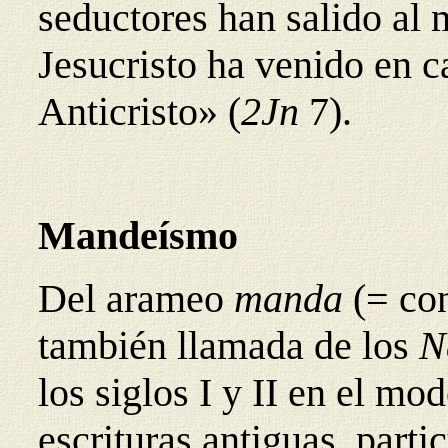
seductores han salido al
Jesucristo ha venido en c
Anticristo» (
2Jn
7).
Mandeísmo
Del arameo
manda
(= co
también llamada de los
N
los siglos I y II en el m
escrituras antiguas, part