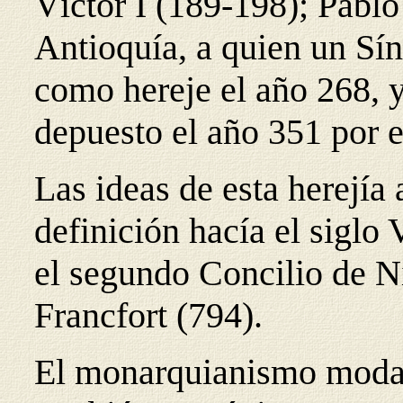
Víctor I (189-198); Pabl
Antioquía, a quien un Sí
como hereje el año 268, y
depuesto el año 351 por e
Las ideas de esta herejí
definición hacía el siglo
el segundo Concilio de Ni
Francfort (794).
El monarquianismo modal