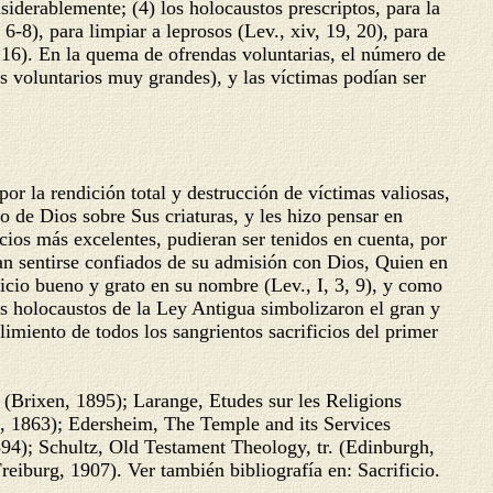
iderablemente; (4) los holocaustos prescriptos, para la
 6-8), para limpiar a leprosos (Lev., xiv, 19, 20), para
, 16). En la quema de ofrendas voluntarias, el número de
stos voluntarios muy grandes), y las víctimas podían ser
or la rendición total y destrucción de víctimas valiosas,
 de Dios sobre Sus criaturas, y les hizo pensar en
icios más excelentes, pudieran ser tenidos en cuenta, por
ían sentirse confiados de su admisión con Dios, Quien en
icio bueno y grato en su nombre (Lev., I, 3, 9), y como
os holocaustos de la Ley Antigua simbolizaron el gran y
imiento de todos los sangrientos sacrificios del primer
 (Brixen, 1895); Larange, Etudes sur les Religions
h, 1863); Edersheim, The Temple and its Services
94); Schultz, Old Testament Theology, tr. (Edinburgh,
eiburg, 1907). Ver también bibliografía en: Sacrificio.