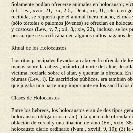
Solamente podían ofrecerse animales en holocausto; víct
(cf. Lev., xviii, 21,; xx, 2-5,; Deut., xii, 31,; etc.). e
recibida, se requería que el animal fuera macho, el más va
(sólo tórtolas o palomos jóvenes) se ofrecían en holocau
y costosos (Lev., v, 7,; xii, 8,; xiv, 22), incluso, se l
pesca, que se sacrificaban en algunos cultos paganos de 
Ritual de los Holocaustos
Los ritos principales llevados a cabo en la ofrenda de lo
manos sobre la cabeza, mátarlo al norte del altar, desolla
víctima, rociarla sobre el altar, y quemar la ofrenda. E
plumas (Lev., i). En sacrificios públicos, era también ob
que jugaba una parte muy importante en los sacrificios d
Clases de Holocaustos
Entre los hebreos, los holocaustos eran de dos tipos gen
holocaustos obligatorios eran (1) la quema de ofrenda di
oblación de cereal y una libación de vino (Ex., xxix, 38
holocausto diario ordinario (Num., xxviii, 9, 10); (3) 