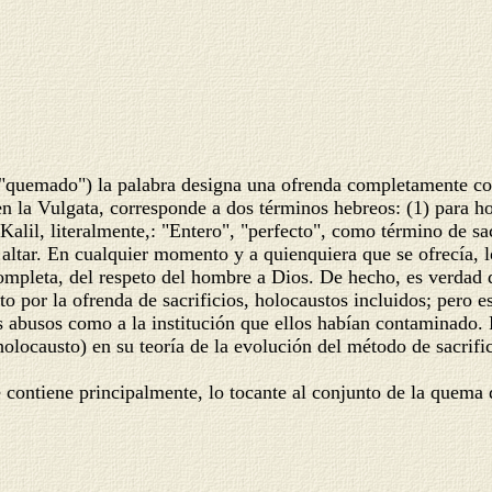
 "quemado") la palabra designa una ofrenda completamente co
la Vulgata, corresponde a dos términos hebreos: (1) para hola
(2) Kalil, literalmente,: "Entero", "perfecto", como término de
 altar. En cualquier momento y a quienquiera que se ofrecía,
completa, del respeto del hombre a Dios. De hecho, es verdad q
 por la ofrenda de sacrificios, holocaustos incluidos; pero est
s abusos como a la institución que ellos habían contaminado. 
(holocausto) en su teoría de la evolución del método de sacrif
 contiene principalmente, lo tocante al conjunto de la quema d