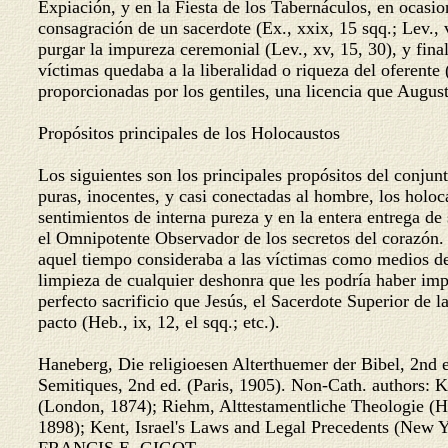
Expiación, y en la Fiesta de los Tabernáculos, en ocasio
consagración de un sacerdote (Ex., xxix, 15 sqq.; Lev., vi
purgar la impureza ceremonial (Lev., xv, 15, 30), y fin
víctimas quedaba a la liberalidad o riqueza del oferente (
proporcionadas por los gentiles, una licencia que Augus
Propósitos principales de los Holocaustos
Los siguientes son los principales propósitos del conjun
puras, inocentes, y casi conectadas al hombre, los holo
sentimientos de interna pureza y en la entera entrega de 
el Omnipotente Observador de los secretos del corazón. 
aquel tiempo consideraba a las víctimas como medios de 
limpieza de cualquier deshonra que les podría haber imp
perfecto sacrificio que Jesús, el Sacerdote Superior de 
pacto (Heb., ix, 12, el sqq.; etc.).
Haneberg, Die religioesen Alterthuemer der Bibel, 2nd e
Semitiques, 2nd ed. (Paris, 1905). Non-Cath. authors: K
(London, 1874); Riehm, Alttestamentliche Theologie (H
1898); Kent, Israel's Laws and Legal Precedents (New Yo