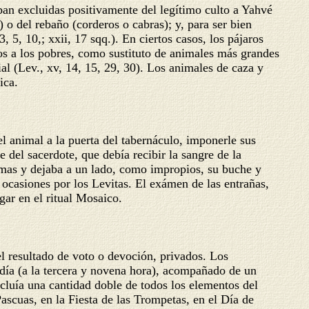
ban excluidas positivamente del legítimo culto a Yahvé
s) o del rebaño (corderos o cabras); y, para ser bien
, 5, 10,; xxii, 17 sqq.). En ciertos casos, los pájaros
dos a los pobres, como sustituto de animales más grandes
ial (Lev., xv, 14, 15, 29, 30). Los animales de caza y
ica.
 el animal a la puerta del tabernáculo, imponerle sus
e del sacerdote, que debía recibir la sangre de la
ctimas y dejaba a un lado, como impropios, su buche y
n ocasiones por los Levitas. El exámen de las entrañas,
gar en el ritual Mosaico.
el resultado de voto o devoción, privados. Los
 día (a la tercera y novena hora), acompañado de un
ncluía una cantidad doble de todos los elementos del
ascuas, en la Fiesta de las Trompetas, en el Día de