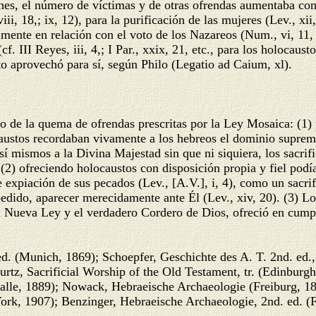
nes, el número de víctimas y de otras ofrendas aumentaba cons
ii, 18,; ix, 12), para la purificación de las mujeres (Lev., xii,
almente en relación con el voto de los Nazareos (Num., vi, 11
cf. III Reyes, iii, 4,; I Par., xxix, 21, etc., para los holocau
to aprovechó para sí, según Philo (Legatio ad Caium, xl).
to de la quema de ofrendas prescritas por la Ley Mosaica: (1) p
caustos recordaban vivamente a los hebreos el dominio supremo
sí mismos a la Divina Majestad sin que ni siquiera, los sacrif
(2) ofreciendo holocaustos con disposición propia y fiel pod
expiación de sus pecados (Lev., [A.V.], i, 4), como un sacrif
edido, aparecer merecidamente ante Él (Lev., xiv, 20). (3) L
la Nueva Ley y el verdadero Cordero de Dios, ofreció en cumpl
d. (Munich, 1869); Schoepfer, Geschichte des A. T. 2nd. ed.,
urtz, Sacrificial Worship of the Old Testament, tr. (Edinburg
alle, 1889); Nowack, Hebraeische Archaeologie (Freiburg, 18
rk, 1907); Benzinger, Hebraeische Archaeologie, 2nd. ed. (Fr