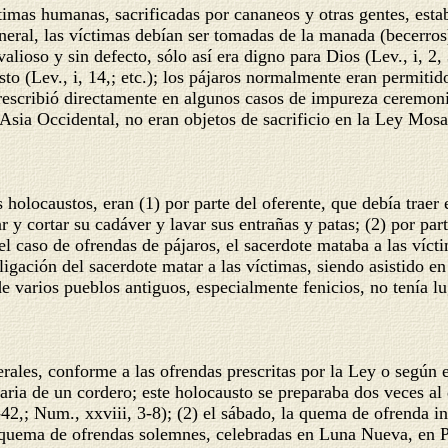
imas humanas, sacrificadas por cananeos y otras gentes, esta
n general, las víctimas debían ser tomadas de la manada (becerro
lioso y sin defecto, sólo así era digno para Dios (Lev., i, 2, 3
sto (Lev., i, 14,; etc.); los pájaros normalmente eran permiti
os prescribió directamente en algunos casos de impureza ceremon
Asia Occidental, no eran objetos de sacrificio en la Ley Mosa
s holocaustos, eran (1) por parte del oferente, que debía traer
r y cortar su cadáver y lavar sus entrañas y patas; (2) por part
n el caso de ofrendas de pájaros, el sacerdote mataba a las ví
ligación del sacerdote matar a las víctimas, siendo asistido e
e varios pueblos antiguos, especialmente fenicios, no tenía lu
erales, conforme a las ofrendas prescritas por la Ley o según 
aria de un cordero; este holocausto se preparaba dos veces al
-42,; Num., xxviii, 3-8); (2) el sábado, la quema de ofrenda i
la quema de ofrendas solemnes, celebradas en Luna Nueva, en P