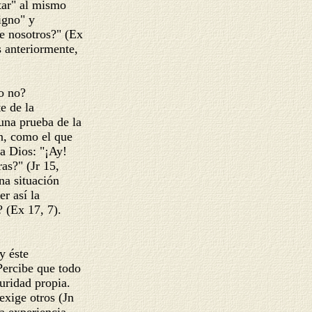
ntar" al mismo
signo" y
tre nosotros?" (Ex
s anteriormente,
 o no?
te de la
 una prueba de la
n, como el que
 a Dios: "¡Ay!
as?" (Jr 15,
una situación
er así la
? (Ex 17, 7).
 y éste
 Percibe que todo
guridad propia.
 exige otros (Jn