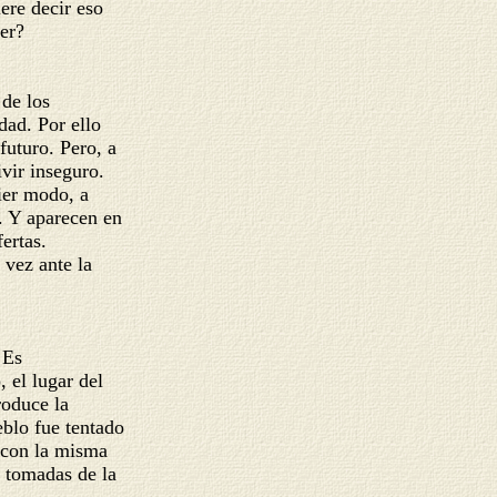
ere decir eso
cer?
 de los
dad. Por ello
futuro. Pero, a
ivir inseguro.
uier modo, a
e. Y aparecen en
fertas.
 vez ante la
. Es
o, el lugar del
roduce la
ueblo fue tentado
te con la misma
s tomadas de la