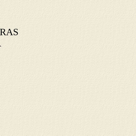
ERAS
A