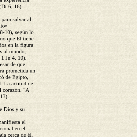
la experiencia
 (Dt 6, 16).
 para salvar al
ulto»
, 8-10), según lo
gno que El tiene
ios en la figura
ios al mundo,
 1 Jn 4, 10).
 pesar de que
erra prometida un
acó de Egipto,
l. La actitud de
el corazón. "A
 13).
de Dios y su
manifiesta el
cional en el
úa cerca de él.