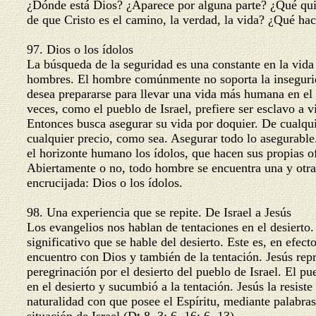
¿Dónde está Dios? ¿Aparece por alguna parte? ¿Qué qui
de que Cristo es el camino, la verdad, la vida? ¿Qué ha
97. Dios o los ídolos
La búsqueda de la seguridad es una constante en la vida
hombres. El hombre comúnmente no soporta la inseguri
desea prepararse para llevar una vida más humana en el 
veces, como el pueblo de Israel, prefiere ser esclavo a v
Entonces busca asegurar su vida por doquier. De cualq
cualquier precio, como sea. Asegurar todo lo asegurabl
el horizonte humano los ídolos, que hacen sus propias o
Abiertamente o no, todo hombre se encuentra una y otra
encrucijada: Dios o los ídolos.
98. Una experiencia que se repite. De Israel a Jesús
Los evangelios nos hablan de tentaciones en el desierto
significativo que se hable del desierto. Este es, en efect
encuentro con Dios y también de la tentación. Jesús rep
peregrinación por el desierto del pueblo de Israel. El p
en el desierto y sucumbió a la tentación. Jesús la resis
naturalidad con que posee el Espíritu, mediante palabra