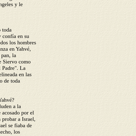
ngeles y le
o toda
 y confía en su
todos los hombres
ianza en Yahvé,
 pan, la
de Siervo como
l Padre". La
elineada en las
no de toda
 Yahvé?
aluden a la
ve acosado por el
 probar a Israel,
rael se fiaba de
hecho, los