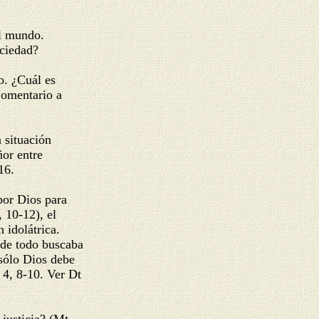
el mundo.
sociedad?
to. ¿Cuál es
 Comentario a
a situación
ñor entre
 16.
 por Dios para
, 10-12), el
n idolátrica.
a de todo buscaba
 sólo Dios debe
 4, 8-10. Ver Dt