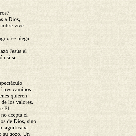
tros7
as a Dios,
 hombre vive
agro, se niega
hazó Jesús el
ón si se
espectáculo
hí tres caminos
ienes quieren
a de los valores.
ue El
e no acepta el
los de Dios, sino
o significaba
odo su gozo. Un