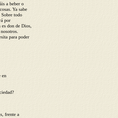
áis a beber o
s cosas. Ya sabe
o. Sobre todo
ará por
ya es don de Dios,
e nosotros.
esita para poder
e en
sociedad?
s, frente a