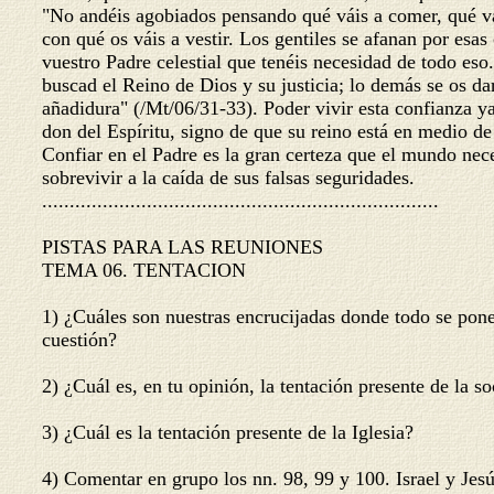
"No andéis agobiados pensando qué váis a comer, qué v
con qué os váis a vestir. Los gentiles se afanan por esa
vuestro Padre celestial que tenéis necesidad de todo es
buscad el Reino de Dios y su justicia; lo demás se os d
añadidura" (
/Mt/06/31-33
). Poder vivir esta confianza 
don del Espíritu, signo de que su reino está en medio d
Confiar en el Padre es la gran certeza que el mundo nec
sobrevivir a la caída de sus falsas seguridades.
........................................................................
PISTAS PARA LAS REUNIONES
TEMA 06. TENTACION
1) ¿Cuáles son nuestras encrucijadas donde todo se pon
cuestión?
2) ¿Cuál es, en tu opinión, la tentación presente de la 
3) ¿Cuál es la tentación presente de la Iglesia?
4) Comentar en grupo los nn. 98, 99 y 100. Israel y Jesú