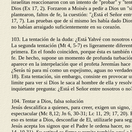
israelitas reaccionaron con un intento de "probar" y "te
Dios (Ex 17, 2). Forzaron a Moisés a pedir a Dios un "
plantearon, faltos de fe, la cuestión: "¿Está el Señor en
17, 7). Las pruebas que de sí mismo les había dado Dio
no habían arraigado suficientemente en su corazón.
103. La tentación de la duda: ¿Está Yahvé con nosotros
La segunda tentación (Mt 4, 5-7) es ligeramente diferen
primera. En el fondo coinciden, porque ésta es también
fe. De hecho, supone un momento de profunda turbació
aparece en la interpelación que el profeta Jeremías hace
¿Serás tú para mí como un espejismo, aguas no verdader
18). Esta tentación, sin embargo, consiste en provocar 
limite para ver si Dios le saca al hombre de ella y resolv
inquietante pregunta: ¿Está el Señor entre nosotros o no
104. Tentar a Dios, falsa solución
Jesús descalifica a quienes, para creer, exigen un signo,
espectacular (Mc 8,12; Jn 6, 30-31; Lc 11, 29; 17, 20).
eso es tentar a Dios, desconfiar de El, utilizarle para se
Jesús acepta los signos que el Padre le ordena hacer, no