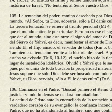
14, 10.31). Su actitud es firme y remite también aquí a 
histórica de Israel: "No tentaréis al Señor vuestro Dios"
105. La tentación del poder, camino desechado por Dios
mundo. «AI Señor, tu Dios, adorarás, sólo a El darás c
La tercera tentación se refiere al triunfo personal (Mt 4
que el mundo entiende por triunfar. Pero no es ese el si
que dar al mundo, sino este otro: el signo del amor de D
del Siervo de Yahvé, es decir, manifestar el amor de D
siendo El, el Hijo amado, el servidor de todos (Rm 5, 8;
También esta tentación remite a la historia de Israel. A
estaba ya avisado (Dt 6, 10-12), el pueblo hizo de la ti
lugar de instalación idolátrica. Olvidó a Yahvé que le s
pues por encima de todo buscaba la prosperidad materia
Jesús supone que sólo Dios debe ser buscado con todo 
Yahvé, tu Dios, servirás, sólo a El le darás culto" (Dt 6,
106. Confianza en el Padre. "Buscad primero el Reino 
justicia; y todo lo demás se os dará por añadidura"
La actitud de Cristo ante la encrucijada de la tentación 
verdadero corazón de su evangelio: la confianza incondi
Padre, que no ha abandonado al hombre, sino que contin