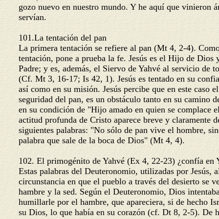
gozo nuevo en nuestro mundo. Y he aquí que vinieron á
servían.
101.La tentación del pan
La primera tentación se refiere al pan (Mt 4, 2-4). Com
tentación, pone a prueba la fe. Jesús es el Hijo de Dios
Padre; y es, además, el Siervo de Yahvé al servicio de 
(Cf. Mt 3, 16-17; Is 42, 1). Jesús es tentado en su conf
así como en su misión. Jesús percibe que en este caso el
seguridad del pan, es un obstáculo tanto en su camino 
en su condición de "Hijo amado en quien se complace e
actitud profunda de Cristo aparece breve y claramente d
siguientes palabras: "No sólo de pan vive el hombre, si
palabra que sale de la boca de Dios" (Mt 4, 4).
102. El primogénito de Yahvé (Ex 4, 22-23) ¿confía en
Estas palabras del Deuteronomio, utilizadas por Jesús, 
circunstancia en que el pueblo a través del desierto se 
hambre y la sed. Según el Deuteronomio, Dios intentaba
humillarle por el hambre, que apareciera, si de hecho Is
su Dios, lo que había en su corazón (cf. Dt 8, 2-5). De 