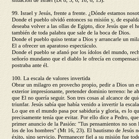
situación de Israel (Dt 8, 3; 6, 16; 6, 13).
99. Israel y Jesús, frente a frente. ¿Dónde estamos noso
Donde el pueblo olvidó entonces su misión y, de espald
deseaba volver a las ollas de Egipto, dice Jesús que el
también de toda palabra que sale de la boca de Dios.
Donde el pueblo quiso tentar a Dios y arrancarle un mil
El a ofrecer un aparatoso espectáculo.
Donde el pueblo se afanó por los ídolos del mundo, rec
señorío mundano que el diablo le ofrecía en compensaci
postraba ante él.
100. La escala de valores invertida
Obrar un milagro en provecho propio, pedir a Dios un 
exterior impresionante, pretender dominio terreno: he a
que El no quería seguir. Son tres cosas al alcance de qu
triunfar. Jesús sabía que había venido a invertir la escal
Lo que en el mundo pasa por sabiduría y gloria, es lo q
precisamente tenía que evitar. Por ello dice a Pedro, qu
primer anuncio de la Pasión: "Tus pensamientos no son 
los de los hombres" (Mt 16, 23). El bautismo de Jesús n
éxito, sino servicio. Permanecer fiel a su misión fue t