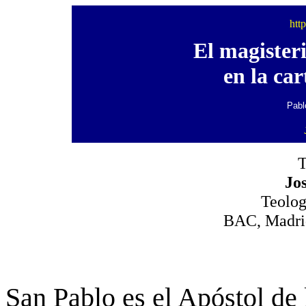
http
El magisteri
en la car
Pablo
T
Jo
Teolog
BAC, Madrid
San Pablo es el Apóstol de 