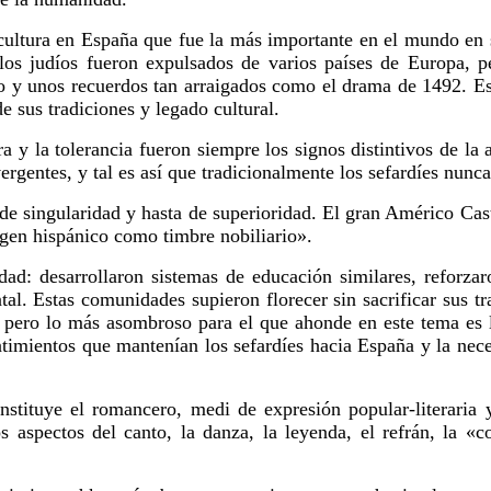
a cultura en España que fue la más importante en el mundo e
, los judíos fueron expulsados de varios países de Europa, p
o y unos recuerdos tan arraigados como el drama de 1492. Esto
e sus tradiciones y legado cultural.
tura y la tolerancia fueron siempre los signos distintivos de la 
gentes, y tal es así que tradicionalmente los sefardíes nunca
de singularidad y hasta de superioridad. El gran Américo Cast
origen hispánico como timbre nobiliario».
idad: desarrollaron sistemas de educación similares, reforza
tal. Estas comunidades supieron florecer sin sacrificar sus t
, pero lo más asombroso para el que ahonde en este tema es l
ntimientos que mantenían los sefardíes hacia España y la nec
stituye el romancero, medi de expresión popular-literaria y 
 aspectos del canto, la danza, la leyenda, el refrán, la «con