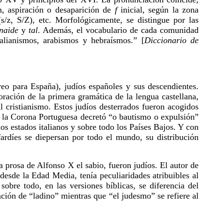
ón, aspiración o desaparición de
f
inicial, según la zona
(s/z,
S
/
Z
), etc. Morfológicamente, se distingue por las
naide
y
tal
. Además, el vocabulario de cada comunidad
alianismos, arabismos y hebraísmos.” [
Diccionario de
reo para España), judíos españoles y sus descendientes.
ación de la primera gramática de la lengua castellana,
l cristianismo. Estos judíos desterrados fueron acogidos
97 la Corona Portuguesa decretó “o bautismo o expulsión”
s estados italianos y sobre todo los Países Bajos. Y con
ardíes se diepersan por todo el mundo, su distribución
a prosa de Alfonso X el sabio, fueron judíos. El autor de
desde la Edad Media, tenía peculiaridades atribuibles al
sobre todo, en las versiones bíblicas, se diferencia del
ación de “ladino” mientras que “el judesmo” se refiere al