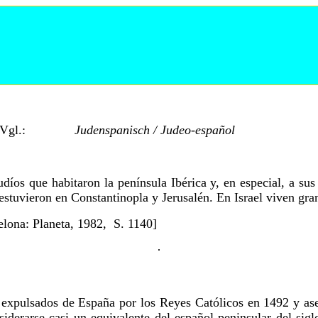
Vgl.:
Judenspanisch / Judeo-español
judíos que habitaron la península Ibérica y, en especial, a s
stuvieron en Constantinopla y Jerusalén. En Israel viven gra
elona: Planeta, 1982, S. 1140]
·
es expulsados de España por los Reyes Católicos en 1492 y as
iderarse casi un equivalente del español peninsular del sig