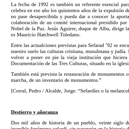
La fecha de 1992 es también un referente esencial par
celebra en ese año los quinientos años de la expulsión 
no pase desapercibida y pueda dar a conocer la aporta
colaboración de un comité internacional presidido por 
Nobel de la Paz. Jesús Aguirre, duque de Alba, dirige l
es Mauricio Hatchwell Toledano.
Entre las actualciones previstas para Sefarad ’92 se enc
nuestro suelo las culturas cristiana, musulmana y judía.
volver a poner en pie la vieja institución que hicie
Documentación de las Tres Culturas, situado en la igles
También está prevista la restauración de monumentos o 
marcha, de un inventario de monumentos.”
[Corral, Pedro / Alcalde, Jorge: “Sefardíes o la melanco
Destierro y añoranza
Dos mil años de historia de un pueblo, veinte siglo d
increíble fenómeno sefardí, sin parangón en la historia 