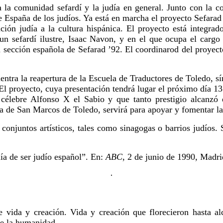
a la comunidad sefardí y la judía en general. Junto con la
de España de los judíos. Ya está en marcha el proyecto Sefarad
ción judía a la cultura hispánica. El proyecto está integrad
un sefardí ilustre, Isaac Navon, y en el que ocupa el cargo 
a sección española de Sefarad ’92. El coordinarod del proyect
uentra la reapertura de la Escuela de Traductores de Toledo, 
 El proyecto, cuya presentación tendrá lugar el próximo día 1
ra célebre Alfonso X el Sabio y que tanto prestigio alcanz
ia de San Marcos de Toledo, servirá para apoyar y fomentar la
conjuntos artísticos, tales como sinagogas o barrios judíos. 
lía de ser judío español”. En:
ABC
, 2 de junio de 1990, Madri
·
e vida y creación. Vida y creación que florecieron hasta al
de la humanidad.