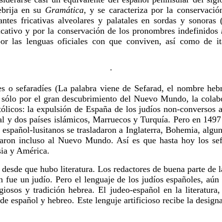
ebrija en su
Gramática
, y se caracteriza por la conservaci
antes fricativas alveolares y palatales en sordas y sonoras 
dicativo y por la conservación de los pronombres indefinidos
or las lenguas oficiales con que conviven, así como de it
·
es o sefaradíes (La palabra viene de Sefarad, el nombre heb
ólo por el gran descubrimiento del Nuevo Mundo, la colabor
tólicos: la expulsión de España de los judíos non-conversos a
ugal y dos países islámicos, Marruecos y Turquía. Pero en 14
español-lusitanos se trasladaron a Inglaterra, Bohemia, alguno
egaron incluso al Nuevo Mundo. Así es que hasta hoy los sef
sia y América.
 desde que hubo literatura. Los redactores de buena parte de l
fue un judío. Pero el lenguaje de los judíos españoles, aún 
iosos y tradición hebrea. El judeo-español en la literatura, 
de español y hebreo. Este lenguje artificioso recibe la design