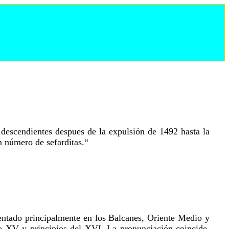
us descendientes despues de la expulsión de 1492 hasta la
n número de sefarditas.“
entado principalmente en los Balcanes, Oriente Medio y
lo XV y principios del XVI. La pronunciación coincide,