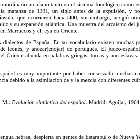
xtraordinario arcaísmo tanto en el sistema fonológico como e
a matanza de 1391, un siglo antes de la expulsión, y por
nínsula, que ocurrieron hacia1400, sin embargo, acogió otr
aluz y su expansión atlántica. Una muestra del arcaísmo del j
 en Marruecos y él, eya en Oriente.
s dialectos de España. En su vocabulario existen muchas pa
de leonés, y anozar(enojar) de portugués. El judeo-españo
 del Oriente abunda en palabras griegas, turcas y aun eslavas
español es muy importante por haber conservado muchas cara
cia debido a la asimilación de y la mezcla con diferentes cul
, M.:
Evolución sintáctica del español
. Madrid: Aguilar, 1964
·
ngua hebrea, despierta en gentes de Estambul o de Nueva Yor