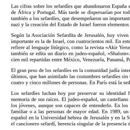
Las cifras sobre los sefardíes que abandonaron España e
de África y Portugal. Más tarde se dispersarían por t
también a los sefardíes, que desempeñaron un importante
nazi y la creación del Estado de Israel fueron elementos 
Según la Asociación Sefardita de Jerusalén, hoy vive
importante es la de Israel, con cuatrocientos mil. En e
refiere al lenguaje litúrgico, como la revista «Akir Y
también se edita un diario en judeo-español, «Shalom»
cien mil repartidas entre México, Venezuela, Panamá, Pe
El gran peso de los sefardíes en la comunidad judía int
últimos, que han asimilado las costumbres sefardíes sin
cuatro y cinco millones de personas. En París está la se
Los sefardíes luchan hoy por preservar su identidad 
memoria de sus raíces. El judeo-español, un castellano 
los jóvenes, aunque son capaces de entenderlo. En los
familiar o a las personas de mayor edad. En 1989, un 
español en la Universidad hebrea de Jerusalén y en la 
el cancionero sefardí, herencia singular de la presencia d