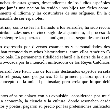
chas de estas gentes, descendientes de los judíos españoles 
ue jamás una nación ha tenido unos hijos tan fieles como 
mente el idioma y las costumbres de sus orígenes. En la c
ancolía de ser españoles.
 patria», como se les ha llamado a los sefardíes, ha sido reco
tribuir «después de cinco siglo de alejamiento, al proceso 
ra siempre las puertas de su antiguo país», según destacaba el
o expresada por diversos estamentos y personalidades des
o han reconocido muchos historiadores, entre ellos Américo Ca
stro país. La permanente fidelidad sefardí a la tierra de la q
provocada por la intención unificadora de los Reyes Católicos 
sefardí José Faur, uno de los más destacados expertos en sef
do religioso, sino geográfico. Es la primera palabra que ti
concepto de la unidad peninsular, pero creía que lo que deb
entos años se aplazó con su expulsión, considerada por muc
a economía, la ciencia y la cultura, donde resonaban des
cos y poetas, pagaron su precio por las pretensiones unificado