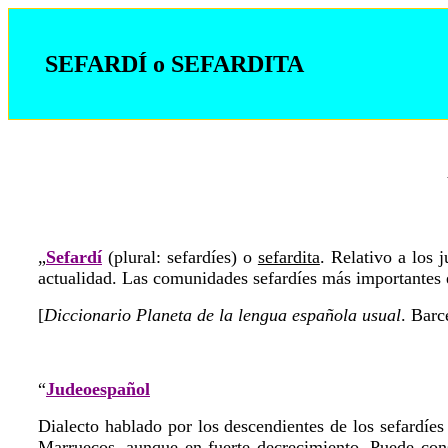
SEFARDÍ o SEFARDITA
„
Sefardí
(plural: sefardíes) o
sefardita
. Relativo a los 
actualidad. Las comunidades sefardíes más importantes e
[
Diccionario Planeta de la lengua española usual
. Barc
“
Judeoespañol
Dialecto hablado por los descendientes de los sefardí
Marruecos, aunque en fuerte decrecimiento. Puede cons