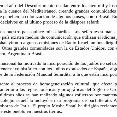
n el año del Descubrimiento oscilan entre los cien mil y los 
oda la cuenca del Mediterráneo, creando grandes comunidad
 papel en la colonización de algunos países, como Brasil. En 
decisivos en el último proceso de la diáspora sefardí.
n en nuestro país quince mil sefardíes. Los sefardíes suma
ste país existen medios de comunicación que utilizan el idio
erushalayim» o algunas emisiones de Radio Israel, ambos dir
. Otras grandes comunidades son la de Estados Unidos, con c
rú, Argentina o Brasil.
ernacional ha motivado la incorporación de los judíos no sefar
 tener nexo histórico con los judíos expulsados de España, al
de de la Federación Mundial Sefardita, a la que están incorpo
frente al proceso de homogeneización cultural, que afecta 
anterior a las reglas fonéticas y ortográficas del Siglo de O
 últimos años se han realizado algunos esfuerzos por mantene
colegio israelí la incluyó en su programa de bachillerato. 
Soborna de París. El propio Moshe Shaul ha dirigido recientem
e este pueblo en nuestras tierras.