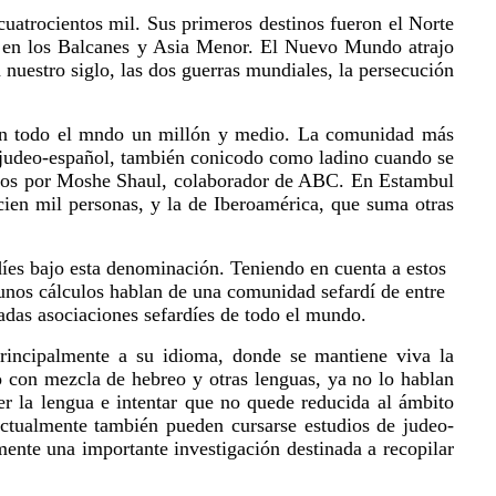
cuatrocientos mil. Sus primeros destinos fueron el Norte
es en los Balcanes y Asia Menor. El Nuevo Mundo atrajo
nuestro siglo, las dos guerras mundiales, la persecución
n en todo el mndo un millón y medio. La comunidad más
ma judeo-español, también conicodo como ladino cuando se
igidos por Moshe Shaul, colaborador de ABC. En Estambul
ien mil personas, y la de Iberoamérica, que suma otras
díes bajo esta denominación. Teniendo en cuenta a estos
gunos cálculos hablan de una comunidad sefardí de entre
radas asociaciones sefardíes de todo el mundo.
principalmente a su idioma, donde se mantiene viva la
ro con mezcla de hebreo y otras lenguas, ya no lo hablan
r la lengua e intentar que no quede reducida al ámbito
Actualmente también pueden cursarse estudios de judeo-
ente una importante investigación destinada a recopilar