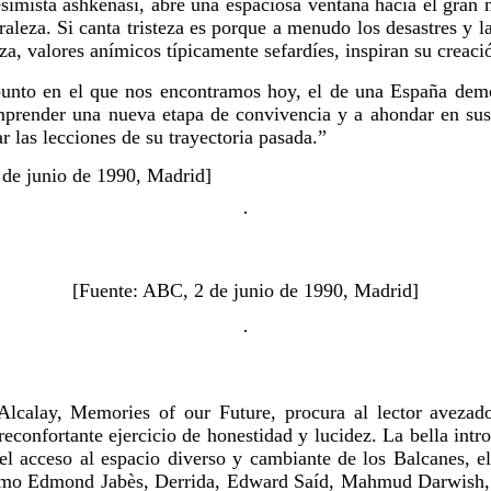
pesimista ashkenasí, abre una espaciosa ventana hacia el gran 
turaleza. Si canta tristeza es porque a menudo los desastres y l
za, valores anímicos típicamente sefardíes, inspiran su creaci
l punto en el que nos encontramos hoy, el de una España demo
prender una nueva etapa de convivencia y a ahondar en sus 
r las lecciones de su trayectoria pasada.”
2 de junio de 1990, Madrid]
·
[Fuente: ABC, 2 de junio de 1990, Madrid]
·
calay, Memories of our Future, procura al lector avezado 
reconfortante ejercicio de honestidad y lucidez. La bella int
a el acceso al espacio diverso y cambiante de los Balcanes, 
 como Edmond Jabès, Derrida, Edward Saíd, Mahmud Darwis