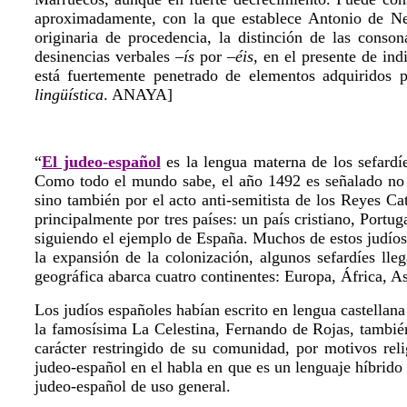
aproximadamente, con la que establece Antonio de N
originaria de procedencia, la distinción de las conson
desinencias verbales
–ís
por
–éis
, en el presente de in
está fuertemente penetrado de elementos adquiridos p
lingüística
. ANAYA]
“
El judeo-español
es la lengua materna de los sefardí
Como todo el mundo sabe, el año 1492 es señalado no s
sino también por el acto anti-semitista de los Reyes Ca
principalmente por tres países: un país cristiano, Port
siguiendo el ejemplo de España. Muchos de estos judíos 
la expansión de la colonización, algunos sefardíes ll
geográfica abarca cuatro continentes: Europa, África, A
Los judíos españoles habían escrito en lengua castellana
la famosísima La Celestina, Fernando de Rojas, también 
carácter restringido de su comunidad, por motivos relig
judeo-español en el habla en que es un lenguaje híbrido 
judeo-español de uso general.