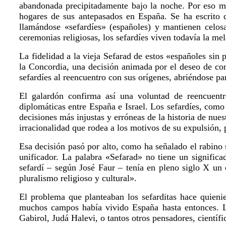
abandonada precipitadamente bajo la noche. Por eso mu
hogares de sus antepasados en España. Se ha escrito q
llamándose «sefardíes» (españoles) y mantienen celosa
ceremonias religiosas, los sefardíes viven todavía la mel
La fidelidad a la vieja Sefarad de estos «españoles sin
la Concordia, una decisión animada por el deseo de con
sefardíes al reencuentro con sus orígenes, abriéndose pa
El galardón confirma así una voluntad de reencuentr
diplomáticas entre España e Israel. Los sefardíes, com
decisiones más injustas y erróneas de la historia de nue
irracionalidad que rodea a los motivos de su expulsión, 
Esa decisión pasó por alto, como ha señalado el rabino 
unificador. La palabra «Sefarad» no tiene un significa
sefardí – según José Faur – tenía en pleno siglo X un 
pluralismo religioso y cultural».
El problema que planteaban los sefarditas hace quieni
muchos campos había vivido España hasta entonces. L
Gabirol, Judá Halevi, o tantos otros pensadores, científi