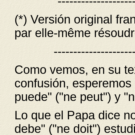
-------------------
(*) Versión original fr
par elle-même résoudre 
--------------------
Como vemos, en su te
confusión, esperemos q
puede" ("ne peut") y "n
Lo que el Papa dice no
debe" ("ne doit") estudi