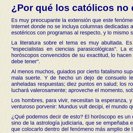
¿Por qué los católicos no
Es muy preocupante la extensión que este fenómeno 
Internet donde no se incluya columnas dedicadas a
esotéricos con programas al respecto, y lo mismo se
La literatura sobre el tema es muy abultada. Es
"especialistas en ciencias parasicológicas". L
horóscopos convencidos de su exactitud, lo hacen 
debe tener".
Al menos muchos, guiados por cierto fatalismo sup
mala suerte. Y de hecho un dejo de consuelo les
anheladas respuestas; diez puntos en salud; los ro
luchará valerosamente; aproveche el momento, sobre 
Los hombres, para vivir, necesitan la esperanza, 
venturoso porvenir: Mundus vult decipi, el mundo q
¿Qué podemos decir de esto? El horóscopo es un des
sino de la astrología judiciaria, que se empeñaba e
que colocarlo dentro del fenómeno más amplio de la