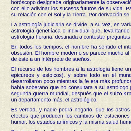
horóscopo designaba originariamente la observació
con ello adivinar los sucesos futuros de su vida. 
su relación con el Sol y la Tierra. Por derivación 
La astrología judiciaria se divide, a su vez, en vari
astrología genetlíaca o individual que, levantand
astrología horaria, destinada a contestar preguntas
En todos los tiempos, el hombre ha sentido el int
obsesión. El hombre moderno se parece mucho al "s
de éste a un intérprete de sueños.
El recurso de los hombres a la astrología tiene una
epicúreos y estoicos), y sobre todo en el mund
desarrollaron poco mientras la fe era más profund
había soberano que no consultara a su astrólogo pa
segunda guerra mundial, después que el suizo Kraff
un departamento más, el astrológico.
Es verdad, y nadie podrá negarlo, que los astros 
efectos que producen los cambios de estaciones 
humor, los estados anímicos y la misma salud hu