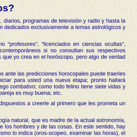
os?
diarios, programas de televisión y radio y hasta la
ón dedicados exclusivamente a temas astrológicos y
"profesores", "licenciados en ciencias ocultas",
 contemporáneos si no consultan sus respectivos
s que yo crea en el horóscopo, pero algo de verdad
s ante las predicciones horocopales puede traerles
iciar para usted una nueva etapa; pronto hallará
ego combativo; como todo felino tiene siete vidas y
 pareja es muy buena; etc.
dispuestos a creerle al primero que les prometa un
ogía natural, que es madre de la actual astronomía,
 de los hombres y de las cosas. En este sentido, hay
smo lo indica (oros-scopeo, examinar las horas), el