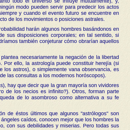
anto todo el universo se influye mutuamente), y,
 ningún modo pueden servir para predecir los actos
 siempre y cuando el evento futuro se encuentre en
cto de los movimientos o posiciones astrales.
probabilidad harán algunos hombres basándonos en
 sus disposiciones corporales; en tal sentido, si
podríamos también conjeturar cómo obrarían aquellos
s, plantea necesariamente la negación de la libertad
 Por ello, la astrología puede constituir herejía (si
 de los astros), o simplemente vana observancia, es
 de las consultas a los modernos horóscopos).
as), hay que decir que la gran mayoría son vividores
 de los necios es infinito?). Otros, forman parte
úsqueda de lo asombroso como alternativa a su fe
ción de éstos últimos que algunos "astrólogos" son
o ángeles caídos, conocen mejor que los hombres la
no, con sus debilidades y miserias. Pero todas sus