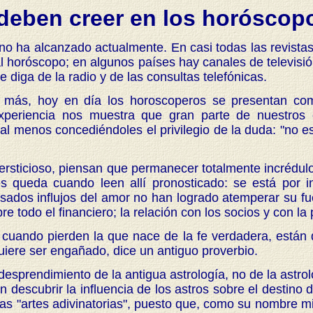
 deben creer en los horóscop
ha alcanzado actualmente. En casi todas las revistas, 
l horóscopo; en algunos países hay canales de televisi
 diga de la radio y de las consultas telefónicas.
 más, hoy en día los horoscoperos se presentan como 
a experiencia nos muestra que gran parte de nuestros
al menos concediéndoles el privilegio de la duda: "no e
ersticioso, piensan que permanecer totalmente incrédulo
 queda cuando leen allí pronosticado: se está por in
sados influjos del amor no han logrado atemperar su fu
todo el financiero; la relación con los socios y con la
y cuando pierden la que nace de la fe verdadera, están 
uiere ser engañado, dice un antiguo proverbio.
prendimiento de la antigua astrología, no de la astrol
n descubrir la influencia de los astros sobre el destino
s "artes adivinatorias", puesto que, como su nombre mi