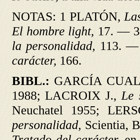
NOTAS: 1 PLATÓN,
La
El hombre light,
17. — 
la personalidad,
113. 
carácter,
166.
BIBL.:
GARCÍA CUAL
1988; LACROIX J.,
Le 
Neuchatel 1955; LER
personalidad,
Scientia,
Tratado del carácter,
e