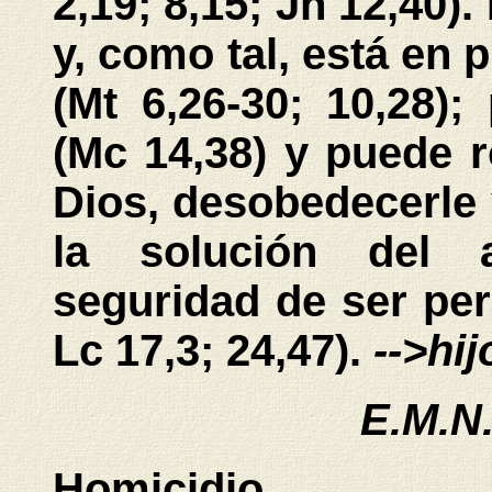
2,19; 8,15; Jn 12,40)
y, como tal, está en
(Mt 6,26-30; 10,28)
(Mc 14,38) y puede 
Dios, desobedecerle 
la solución del a
seguridad de ser pe
Lc 17,3; 24,47).
-->hij
E.M.N
Homicidio