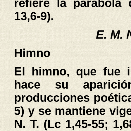
refiere la parábola 
13,6-9).
E. M. 
Himno
El himno, que fue i
hace su aparició
producciones poética
5) y se mantiene vig
N. T. (Lc 1,45-55; 1,