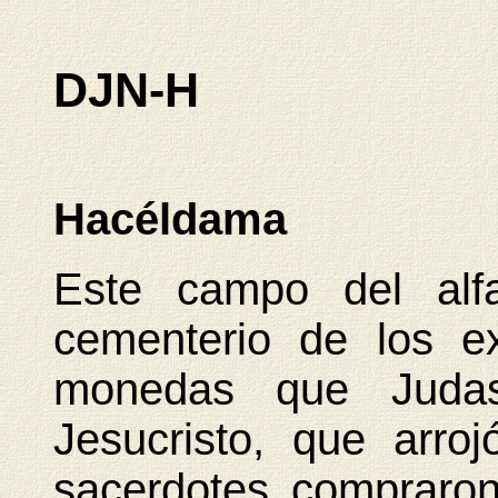
DJN-H
Hacéldama
Este campo del alfa
cementerio de los ex
monedas que Judas
Jesucristo, que arro
sacerdotes compraron