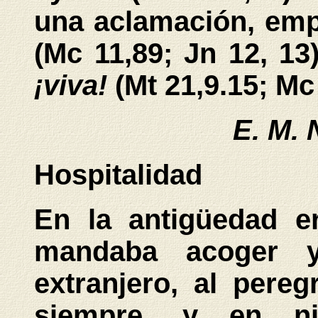
una aclamación, emp
(Mc 11,89; Jn 12, 13
¡viva!
(Mt 21,9.15; Mc
E. M. 
Hospitalidad
En la antigüedad e
mandaba acoger y 
extranjero, al pereg
siempre, y en n