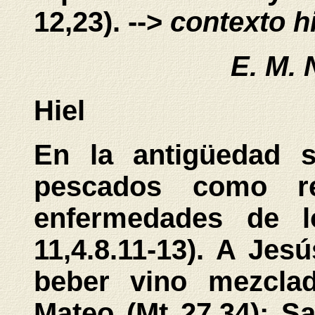
12,23).
-->
contexto hi
E. M. 
Hiel
En la antigüedad s
pescados como re
enfermedades de lo
11,4.8.11-13). A Jesú
beber vino mezcla
Mateo (Mt 27,34); S