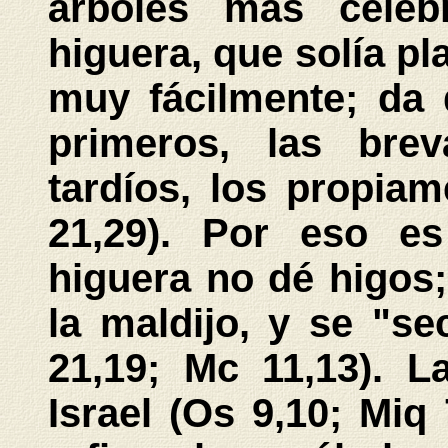
árboles más celeb
higuera, que solía pl
muy fácilmente; da 
primeros, las bre
tardíos, los propia
21,29). Por eso e
higuera no dé higos;
la maldijo, y se "s
21,19; Mc 11,13). L
Israel (Os 9,10; Miq 