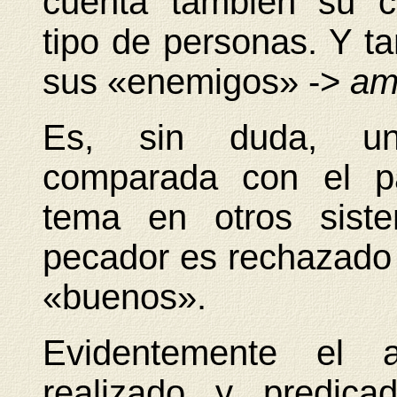
cuenta también su c
tipo de personas. Y t
sus «enemigos» ->
am
Es, sin duda, una
comparada con el p
tema en otros siste
pecador es rechazado 
«buenos».
Evidentemente el a
realizado y predic