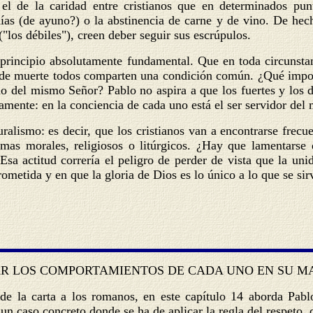
el de la caridad entre cristianos que en determinados punt
días (de ayuno?) o la abstinencia de carne y de vino. De hecho
("los débiles"), creen deber seguir sus escrúpulos.
 principio absolutamente fundamental. Que en toda circunstan
 de muerte todos comparten una condición común. ¿Qué import
io del mismo Señor? Pablo no aspira a que los fuertes y los 
mente: en la conciencia de cada uno está el ser servidor del
alismo: es decir, que los cristianos van a encontrarse frecu
temas morales, religiosos o litúrgicos. ¿Hay que lamentarse
a actitud correría el peligro de perder de vista que la unida
ometida y en que la gloria de Dios es lo único a lo que se sir
AR LOS COMPORTAMIENTOS DE CADA UNO EN SU MA
e de la carta a los romanos, en este capítulo 14 aborda Pa
 un caso concreto donde se ha de aplicar la regla del respeto,