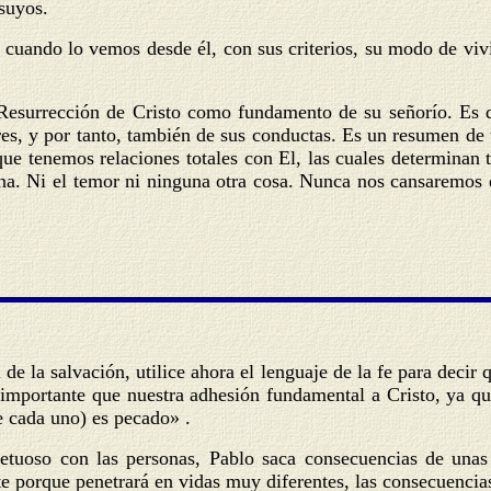
suyos.
e cuando lo vemos desde él, con sus criterios, su modo de vi
 Resurrección de Cristo como fundamento de su señorío. Es d
s, y por tanto, también de sus conductas. Es un resumen de to
a que tenemos relaciones totales con El, las cuales determinan
ana. Ni el temor ni ninguna otra cosa. Nunca nos cansaremos d
 de la salvación, utilice ahora el lenguaje de la fe para deci
mportante que nuestra adhesión fundamental a Cristo, ya que 
de cada uno) es pecado» .
petuoso con las personas, Pablo saca consecuencias de unas
e porque penetrará en vidas muy diferentes, las consecuencia