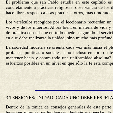
El problema que san Pablo estudia en este capítulo es 
concretamente a prácticas religiosas; observancia de los 
hace libres respecto a esas prácticas; otros, más timoratos 
Los versículos recogidos por el leccionario recuerdan un
vivos y de los muertos. Ahora bien: en materia de vida y
de práctica con tal que en todo quede asegurado al servic
en que debe realizarse la unidad, sino mucho más profunda
La sociedad moderna se orienta cada vez más hacia el plur
profanas, políticas o sociales, sino incluso en torno a 
mantener hacia y contra todo una uniformidad absoluta? Es
esfuerzos posibles en un nivel en que sólo la fe esta compr
3.
TENSIONES/UNIDAD
. CADA UNO DEBE RESPET
Dentro de la tónica de consejos generales de esta part
tensiones internas por tendencias ideológicas opuestas. Es