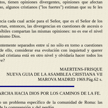
os, tienen opiniones divergentes, opiniones que afectan
, algunos cristianos ("los fuertes") estiman que su fe les
cia cada cual actúe para el Señor, que es el Señor de los
an, entonces, las divergencias en cuestiones de ascesis o
débiles compartan las mismas opiniones: no es ese el nivel
 mismo Dios.
entemente separados entre sí no sólo en torno a cuestiones
 de ello, considerar esa evolución con inquietud y querer
d cristiana está en otro nivel y olvidaría hacer todos los
ve?
MAERTENS-FRISQUE
NUEVA GUIA DE LA ASAMBLEA CRISTIANA VII
MAROVA MADRID 1969.Pág.62 s.
RCHA HACIA DIOS POR LOS CAMINOS DE LA FE.
blo un problema específico de la comunidad de Roma: las
 de la comprensión y del perdón.