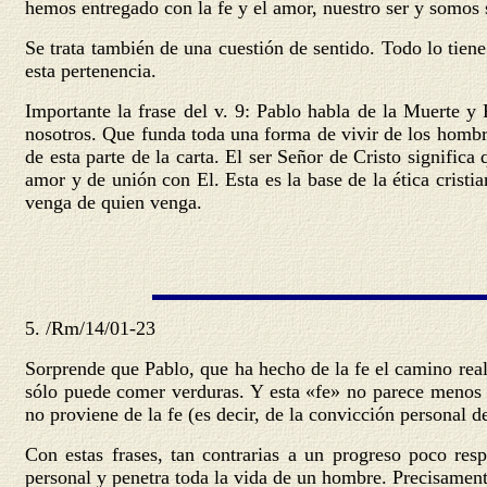
hemos entregado con la fe y el amor, nuestro ser y somos 
Se trata también de una cuestión de sentido. Todo lo tien
esta pertenencia.
Importante la frase del v. 9: Pablo habla de la Muerte y
nosotros. Que funda toda una forma de vivir de los hombre
de esta parte de la carta. El ser Señor de Cristo signific
amor y de unión con El. Esta es la base de la ética cristi
venga de quien venga.
5.
/Rm/14/01-23
Sorprende que Pablo, que ha hecho de la fe el camino real
sólo puede comer verduras. Y esta «fe» no parece menos i
no proviene de la fe (es decir, de la convicción personal 
Con estas frases, tan contrarias a un progreso poco res
personal y penetra toda la vida de un hombre. Precisament