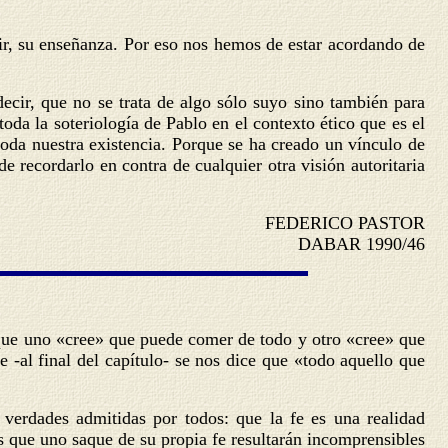
vir, su enseñanza. Por eso nos hemos de estar acordando de
ecir, que no se trata de algo sólo suyo sino también para
da la soteriología de Pablo en el contexto ético que es el
 toda nuestra existencia. Porque se ha creado un vínculo de
e recordarlo en contra de cualquier otra visión autoritaria
FEDERICO PASTOR
DABAR 1990/46
r que uno «cree» que puede comer de todo y otro «cree» que
-al final del capítulo- se nos dice que «todo aquello que
 verdades admitidas por todos: que la fe es una realidad
s que uno saque de su propia fe resultarán incomprensibles