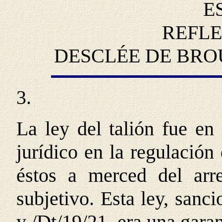
E
REFLE
DESCLÉE DE BROU
3.
La ley del talión fue en
jurídico en la regulación
éstos a merced del arr
subjetivo. Esta ley, sanc
y /Dt/19/21, era una garan