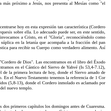
eta más próximo a Jesús, nos presenta al Mesías como "el
centrarse hoy en esta expresión tan característica (Cordero
tequesis sobre ella. Lo adecuado puede ser, en este sentido,
s invocamos a Cristo, en el "Gloria", reconociéndolo como
úplica en la letanía que acompaña a la fracción del pan
ística para recibir su Cuerpo como verdadero alimento. Así
o "Cordero de Dios". Las encontramos en el libro del Éxodo
ntramos en el Cántico del Siervo de Yahvé (Is 53,4-7.12),
el de la primera lectura de hoy, donde el Siervo amado de
ngo. En el Nuevo Testamento tenemos la referencia de 1 Cor
midos (5,8-13), donde el Cordero inmolado es aclamado por
 del nuevo templo.
los dos primeros capítulos los domingos antes de Cuaresma.