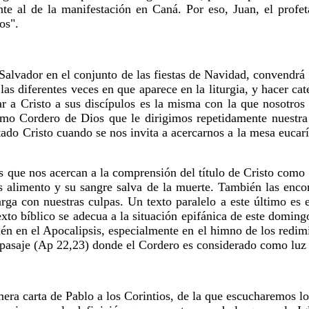
te al de la manifestación en Caná. Por eso, Juan, el prof
os".
 Salvador en el conjunto de las fiestas de Navidad, convendrá 
las diferentes veces en que aparece en la liturgia, y hacer ca
ar a Cristo a sus discípulos es la misma con la que nosotro
o Cordero de Dios que le dirigimos repetidamente nuestra s
ado Cristo cuando se nos invita a acercarnos a la mesa eucar
as que nos acercan a la comprensión del título de Cristo com
es alimento y su sangre salva de la muerte. También las enco
ga con nuestras culpas. Un texto paralelo a este último es 
texto bíblico se adecua a la situación epifánica de este domi
ién en el Apocalipsis, especialmente en el himno de los redi
l pasaje (Ap 22,23) donde el Cordero es considerado como luz
mera carta de Pablo a los Corintios, de la que escucharemos 