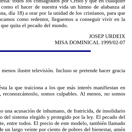
lesia: todos los consagrados por Cristo y que en cualquier
sí como el hacer de nuestra vida un himno de alabanza al
 día 18) a orar por la unidad de los cristianos, para que
vocamos como redentor, lleguemos a conseguir vivir en la
s que quita el pecado del mundo.
JOSEP URDEIX
MISA DOMINICAL 1999/02-07
menos ilustre televisión. Incluso se pretende hacer gracia
ta la que traiciona a los que más interés manifiestan en
ero, reconozcámoslo, somos culpables. Al menos, no somos
 una acusación de inhumano, de fratricida, de insolidario
o del sistema elegido y protegido por la ley. El pecado del
te, entre todos. El precio de este modelo, también llamado
 de un largo veinte por ciento de pobres del bienestar, amén