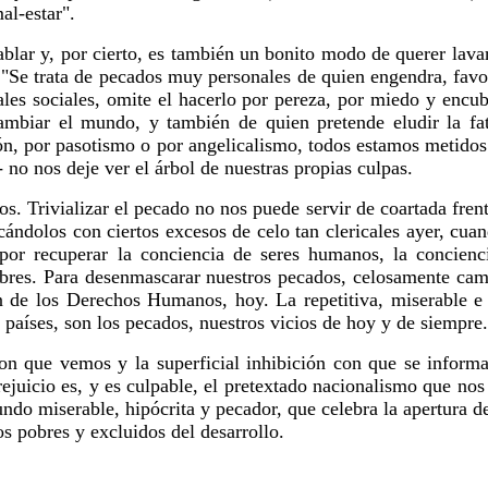
al-estar".
hablar y, por cierto, es también un bonito modo de querer la
 "Se trata de pecados muy personales de quien engendra, favor
ales sociales, omite el hacerlo por pereza, por miedo y encu
mbiar el mundo, y también de quien pretende eludir la fat
n, por pasotismo o por angelicalismo, todos estamos metidos 
no nos deje ver el árbol de nuestras propias culpas.
. Trivializar el pecado no nos puede servir de coartada fren
ándolos con ciertos excesos de celo tan clericales ayer, cuan
or recuperar la conciencia de seres humanos, la concienci
mbres. Para desenmascarar nuestros pecados, celosamente ca
ón de los Derechos Humanos, hoy. La repetitiva, miserable 
s países, son los pecados, nuestros vicios de hoy y de siempre.
con que vemos y la superficial inhibición con que se informa
prejuicio es, y es culpable, el pretextado nacionalismo que n
o miserable, hipócrita y pecador, que celebra la apertura del
s pobres y excluidos del desarrollo.