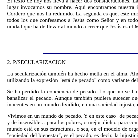
El texto de hoy nos lleva a hacer dos consideraciones. La
lugar invocamos su nombre. Aquí encontramos nuestra ide
Cordero que nos ha redimido. La segunda es que, este mis
todos los que confesamos a Jesús como Señor y en todo l
unidad que ha de llevar al mundo a creer que Jesús es el 
2.
P/SECULARIZACION
La secularización también ha hecho mella en el alma. Ahor
utilizando la expresión "está de pecado" como variante de
Se ha perdido la conciencia de pecado. Lo que no se ha 
banalizar el pecado. Aunque también pudiera suceder que
inocentes en un mundo dividido, en una sociedad injusta,
Vivimos en un mundo de pecado. Y en este caso "de pecado
y de insensible... para los pobres, o mejor dicho, para co
mundo está en sus estructuras, o sea, en el modelo de org
"sociedad del bienestar", es el pecado, es decir, la injust