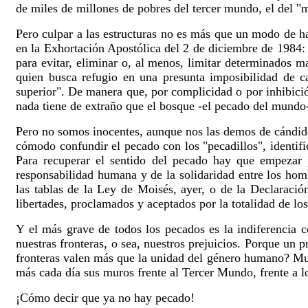
de miles de millones de pobres del tercer mundo, el del "m
Pero culpar a las estructuras no es más que un modo de 
en la Exhortación Apostólica del 2 de diciembre de 1984:
para evitar, eliminar o, al menos, limitar determinados m
quien busca refugio en una presunta imposibilidad de ca
superior". De manera que, por complicidad o por inhibició
nada tiene de extraño que el bosque -el pecado del mundo- 
Pero no somos inocentes, aunque nos las demos de cándidos
cómodo confundir el pecado con los "pecadillos", identific
Para recuperar el sentido del pecado hay que empezar p
responsabilidad humana y de la solidaridad entre los ho
las tablas de la Ley de Moisés, ayer, o de la Declaraci
libertades, proclamados y aceptados por la totalidad de lo
Y el más grave de todos los pecados es la indiferencia 
nuestras fronteras, o sea, nuestros prejuicios. Porque un 
fronteras valen más que la unidad del género humano? Mund
más cada día sus muros frente al Tercer Mundo, frente a lo
¡Cómo decir que ya no hay pecado!