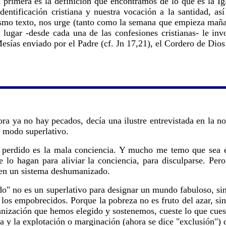
 primera es la definición que encontramos de lo que es la Ig
ntificación cristiana y nuestra vocación a la santidad, a
mo texto, nos urge (tanto como la semana que empieza mañana,
ugar -desde cada una de las confesiones cristianas- le in
Mesías enviado por el Padre (cf. Jn 17,21), el Cordero de Dio
a ya no hay pecados, decía una ilustre entrevistada en la no 
l modo superlativo.
perdido es la mala conciencia. Y mucho me temo que sea és
 lo hagan para aliviar la conciencia, para disculparse. P
 en un sistema deshumanizado.
" no es un superlativo para designar un mundo fabuloso, sino
n los empobrecidos. Porque la pobreza no es fruto del azar, sin
anización que hemos elegido y sostenemos, cueste lo que cues
icia y la explotación o marginación (ahora se dice "exclusión")