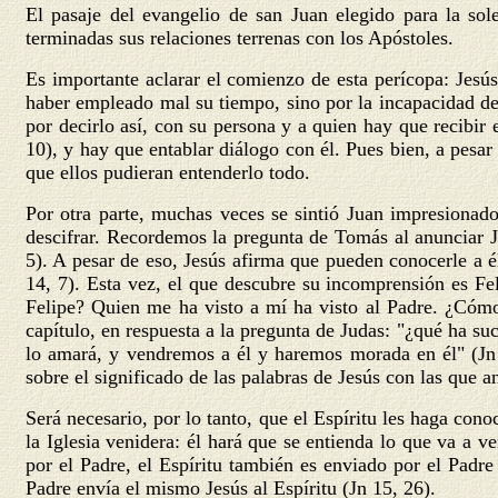
El pasaje del evangelio de san Juan elegido para la so
terminadas sus relaciones terrenas con los Apóstoles.
Es importante aclarar el comienzo de esta perícopa: Jesús
haber empleado mal su tiempo, sino por la incapacidad de 
por decirlo así, con su persona y a quien hay que recibir
10), y hay que entablar diálogo con él. Pues bien, a pesar
que ellos pudieran entenderlo todo.
Por otra parte, muchas veces se sintió Juan impresionado
descifrar. Recordemos la pregunta de Tomás al anunciar 
5). A pesar de eso, Jesús afirma que pueden conocerle a é
14, 7). Esta vez, el que descubre su incomprensión es Fe
Felipe? Quien me ha visto a mí ha visto al Padre. ¿Cómo
capítulo, en respuesta a la pregunta de Judas: "¿qué ha s
lo amará, y vendremos a él y haremos morada en él" (Jn 
sobre el significado de las palabras de Jesús con las que a
Será necesario, por lo tanto, que el Espíritu les haga cono
la Iglesia venidera: él hará que se entienda lo que va a ve
por el Padre, el Espíritu también es enviado por el Padre 
Padre envía el mismo Jesús al Espíritu (Jn 15, 26).