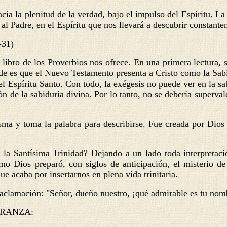
acia la plenitud de la verdad, bajo el impulso del Espíritu. La 
 al Padre, en el Espíritu que nos llevará a descubrir constant
-31)
l libro de los Proverbios nos ofrece. En una primera lectura,
cede es que el Nuevo Testamento presenta a Cristo como la Sa
l Espíritu Santo. Con todo, la exégesis no puede ver en la sab
ón de la sabiduría divina. Por lo tanto, no se debería superval
sma y toma la palabra para describirse. Fue creada por Dios 
 la Santísima Trinidad? Dejando a un lado toda interpretació
cómo Dios preparó, con siglos de anticipación, el misterio d
ue acaba por insertarnos en plena vida trinitaria.
aclamación: "Señor, dueño nuestro, ¡qué admirable es tu nombr
ERANZA
: