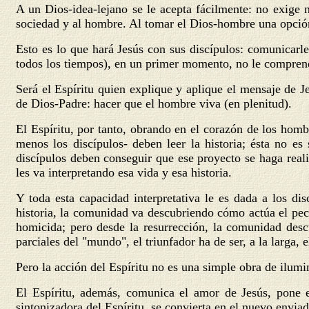
A un Dios-idea-lejano se le acepta fácilmente: no exige 
sociedad y al hombre. Al tomar el Dios-hombre una opción 
Esto es lo que hará Jesús con sus discípulos: comunicarle
todos los tiempos), en un primer momento, no le compren
Será el Espíritu quien explique y aplique el mensaje de J
de Dios-Padre: hacer que el hombre viva (en plenitud).
El Espíritu, por tanto, obrando en el corazón de los homb
menos los discípulos- deben leer la historia; ésta no e
discípulos deben conseguir que ese proyecto se haga realida
les va interpretando esa vida y esa historia.
Y toda esta capacidad interpretativa le es dada a los di
historia, la comunidad va descubriendo cómo actúa el pe
homicida; pero desde la resurrección, la comunidad desc
parciales del "mundo", el triunfador ha de ser, a la larga, 
Pero la acción del Espíritu no es una simple obra de ilumin
El Espíritu, además, comunica el amor de Jesús, pone en
sintonizadora del Espíritu, se convierta en el nuevo envi