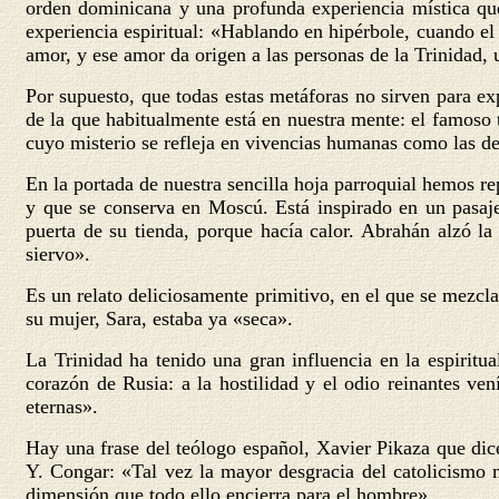
orden dominicana y una profunda experiencia mística que 
experiencia espiritual: «Hablando en hipérbole, cuando el 
amor, y ese amor da origen a las personas de la Trinidad, u
Por supuesto, que todas estas metáforas no sirven para e
de la que habitualmente está en nuestra mente: el famoso tr
cuyo misterio se refleja en vivencias humanas como las de l
En la portada de nuestra sencilla hoja parroquial hemos r
y que se conserva en Moscú. Está inspirado en un pasaje
puerta de su tienda, porque hacía calor. Abrahán alzó la 
siervo».
Es un relato deliciosamente primitivo, en el que se mezcl
su mujer, Sara, estaba ya «seca».
La Trinidad ha tenido una gran influencia en la espiritu
corazón de Rusia: a la hostilidad y el odio reinantes ven
eternas».
Hay una frase del teólogo español, Xavier Pikaza que dice
Y. Congar: «Tal vez la mayor desgracia del catolicismo m
dimensión que todo ello encierra para el hombre».