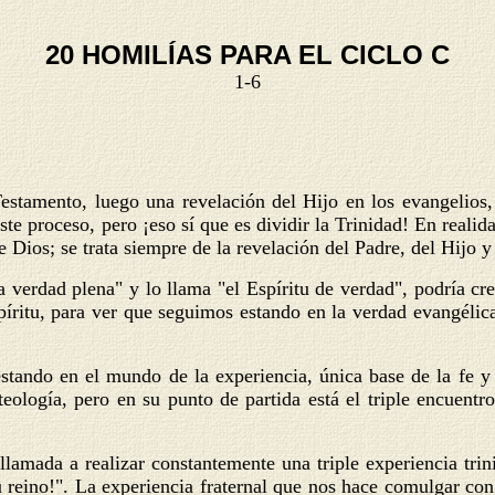
20 HOMILÍAS PARA EL CICLO C
1-6
stamento, luego una revelación del Hijo en los evangelios, 
te proceso, pero ¡eso sí que es dividir la Trinidad! En realid
Dios; se trata siempre de la revelación del Padre, del Hijo y 
 verdad plena" y lo llama "el Espíritu de verdad", podría cre
píritu, para ver que seguimos estando en la verdad evangélica
tando en el mundo de la experiencia, única base de la fe y d
eología, pero en su punto de partida está el triple encuentro
 llamada a realizar constantemente una triple experiencia tri
tu reino!". La experiencia fraternal que nos hace comulgar 