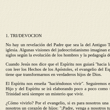
1.
TRI/DEVOCION
No hay un revelación del Padre que sea la del Antiguo Te
iglesia. Algunas visiones del judeocristianismo imaginan es
siglos según la evolución de los hombres y la pedagogía de 
Cuando Jesús nos dice que el Espíritu nos guiará "hacia la
con leer los Hechos de los Apóstoles, el evangelio del Es
tiene que transformarnos en verdaderos hijos de Dios.
El Espíritu nos enseña "haciéndonos vivir". Seguiremos es
Hijo y del Espíritu se irá elaborando poco a poco como t
Trinidad será siempre un misterio que vivir.
¿Cómo vivirlo? Por el evangelio, si es para nosotros una
nosotros un corazón de hijos: "¡Padre, venga a nosotros 