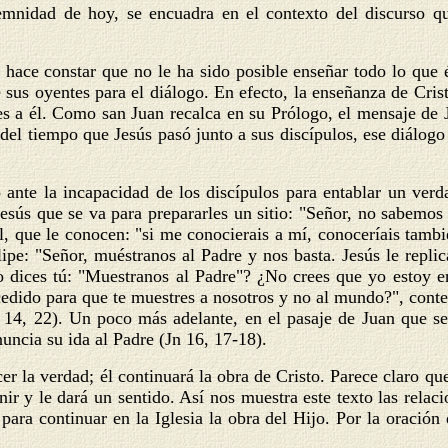
lemnidad de hoy, se encuadra en el contexto del discurso q
 hace constar que no le ha sido posible enseñar todo lo que é
sus oyentes para el diálogo. En efecto, la enseñanza de Cris
 es a él. Como san Juan recalca en su Prólogo, el mensaje de
 del tiempo que Jesús pasó junto a sus discípulos, ese diálogo
 ante la incapacidad de los discípulos para entablar un verda
Jesús que se va para prepararles un sitio: "Señor, no sabemo
l, que le conocen: "si me conocierais a mí, conoceríais tambi
lipe: "Señor, muéstranos al Padre y nos basta. Jesús le repli
 dices tú: "Muestranos al Padre"? ¿No crees que yo estoy e
ucedido para que te muestres a nosotros y no al mundo?", con
14, 22). Un poco más adelante, en el pasaje de Juan que se 
nuncia su ida al Padre (Jn 16, 17-18).
cer la verdad; él continuará la obra de Cristo. Parece claro qu
nir y le dará un sentido. Así nos muestra este texto las relaci
para continuar en la Iglesia la obra del Hijo. Por la oración 