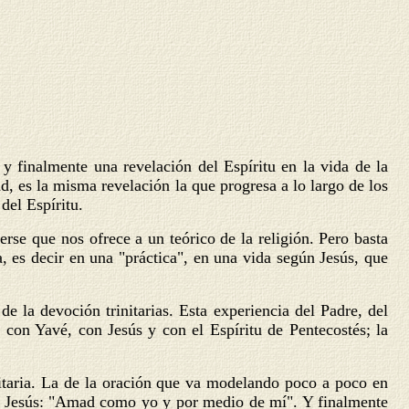
y finalmente una revelación del Espíritu en la vida de la
ad, es la misma revelación la que progresa a lo largo de los
del Espíritu.
erse que nos ofrece a un teórico de la religión. Pero basta
, es decir en una "práctica", en una vida según Jesús, que
e la devoción trinitarias. Esta experiencia del Padre, del
 con Yavé, con Jesús y con el Espíritu de Pentecostés; la
nitaria. La de la oración que va modelando poco a poco en
con Jesús: "Amad como yo y por medio de mí". Y finalmente