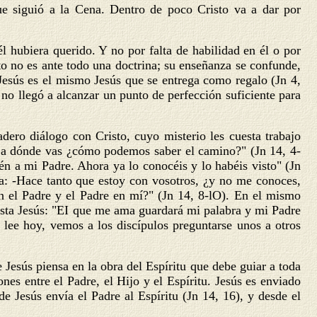
ue siguió a la Cena. Dentro de poco Cristo va a dar por
l hubiera querido. Y no por falta de habilidad en él o por
to no es ante todo una doctrina; su enseñanza se confunde,
 Jesús es el mismo Jesús que se entrega como regalo (Jn 4,
 no llegó a alcanzar un punto de perfección suficiente para
dero diálogo con Cristo, cuyo misterio les cuesta trabajo
s a dónde vas ¿cómo podemos saber el camino?" (Jn 14, 4-
én a mi Padre. Ahora ya lo conocéis y lo habéis visto" (Jn
ca: -Hace tanto que estoy con vosotros, ¿y no me conoces,
n el Padre y el Padre en mí?" (Jn 14, 8-lO). En el mismo
testa Jesús: "EI que me ama guardará mi palabra y mi Padre
lee hoy, vemos a los discípulos preguntarse unos a otros
e Jesús piensa en la obra del Espíritu que debe guiar a toda
ones entre el Padre, el Hijo y el Espíritu. Jesús es enviado
de Jesús envía el Padre al Espíritu (Jn 14, 16), y desde el