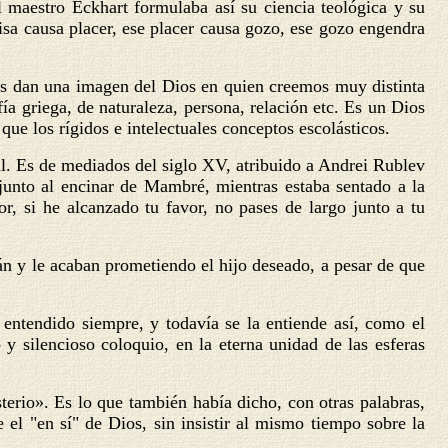
l maestro Eckhart formulaba así su ciencia teológica y su
risa causa placer, ese placer causa gozo, ese gozo engendra
nos dan una imagen del Dios en quien creemos muy distinta
fía griega, de naturaleza, persona, relación etc. Es un Dios
que los rígidos e intelectuales conceptos escolásticos.
al. Es de mediados del siglo XV, atribuido a Andrei Rublev
junto al encinar de Mambré, mientras estaba sentado a la
or, si he alcanzado tu favor, no pases de largo junto a tu
án y le acaban prometiendo el hijo deseado, a pesar de que
 entendido siempre, y todavía se la entiende así, como el
 y silencioso coloquio, en la eterna unidad de las esferas
terio». Es lo que también había dicho, con otras palabras,
el "en sí" de Dios, sin insistir al mismo tiempo sobre la