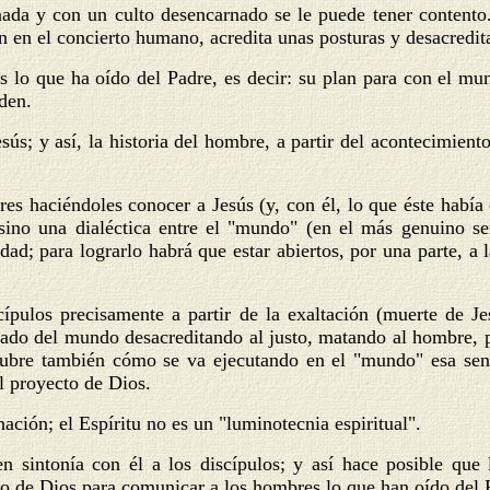
nada y con un culto desencarnado se le puede tener contento.
en el concierto humano, acredita unas posturas y desacredita
s lo que ha oído del Padre, es decir: su plan para con el mun
den.
esús; y así, la historia del hombre, a partir del acontecimien
res haciéndoles conocer a Jesús (y, con él, lo que éste había
s sino una dialéctica entre el "mundo" (en el más genuino s
d; para lograrlo habrá que estar abiertos, por una parte, a la
scípulos precisamente a partir de la exaltación (muerte de 
cado del mundo desacreditando al justo, matando al hombre, p
ubre también cómo se va ejecutando en el "mundo" esa sente
el proyecto de Dios.
ación; el Espíritu no es un "luminotecnia espiritual".
 sintonía con él a los discípulos; y así hace posible que 
ado de Dios para comunicar a los hombres lo que han oído del 