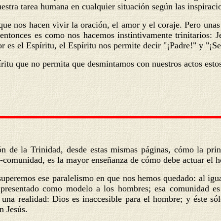
nuestra tarea humana en cualquier situación según las inspiraci
que nos hacen vivir la oración, el amor y el coraje. Pero unas
y entonces es como nos hacemos instintivamente trinitarios: J
es el Espíritu, el Espíritu nos permite decir "¡Padre!" y "¡S
píritu que no permita que desmintamos con nuestros actos esto
ón de la Trinidad, desde estas mismas páginas, cómo la pri
ios-comunidad, es la mayor enseñanza de cómo debe actuar el 
superemos ese paralelismo en que nos hemos quedado: al ig
 presentado como modelo a los hombres; esa comunidad es a
na realidad: Dios es inaccesible para el hombre; y éste sól
n Jesús.