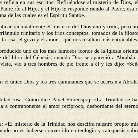
refleja en sus escritos. Refiriéndose al misterio de Dios, e
Padre ríe al Hijo, y el Hijo le responde riendo al Padre, esa 
na de las cuales es el Espíritu Santo».
xplicar racionalmente el misterio del Dios uno y trino, pero 
iángulo trinitario y los fríos conceptos, tomados de la filoso
a risa, el gozo y el amor... que nos resultan más entrañables 
eproducido uno de los más famosos iconos de la Iglesia orient
 del libro del Génesis, cuando Dios se apareció a Abrahán 
vista, vio a tres hombres de pie frente a él y les dijo: «Señ
an el único Dios y los tres caminantes que se acercan a Abrah
alidad rusa. Como dice Pavel Florensjkij: «La Trinidad se ha
ía a contraponerse el amor recíproco, desbordante del eterno
: «El misterio de la Trinidad nos descifra nuestro propio mis
oderno es haberse convertido en teología y catequesis sobre 