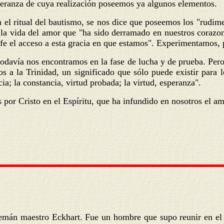
speranza de cuya realización poseemos ya algunos elementos.
 el ritual del bautismo, se nos dice que poseemos los "rudim
 la vida del amor que "ha sido derramado en nuestros corazon
fe el acceso a esta gracia en que estamos". Experimentamos, p
 todavía nos encontramos en la fase de lucha y de prueba. Pero
os a la Trinidad, un significado que sólo puede existir para l
ia; la constancia, virtud probada; la virtud, esperanza".
s por Cristo en el Espíritu, que ha infundido en nosotros el am
alemán maestro Eckhart. Fue un hombre que supo reunir en el s