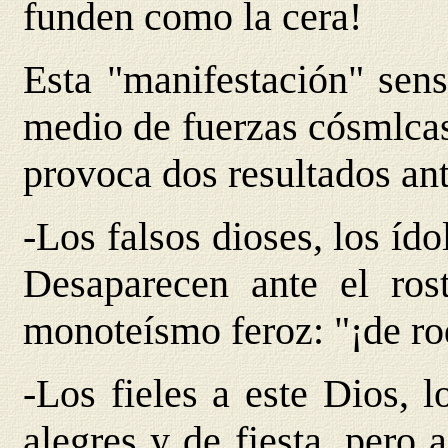
funden como la cera!
Esta "manifestación" sens
medio de fuerzas cósmlcas
provoca dos resultados ant
-Los falsos dioses, los ído
Desaparecen ante el ros
monoteísmo feroz: "¡de rod
-Los fieles a este Dios, l
alegres y de fiesta, pero 