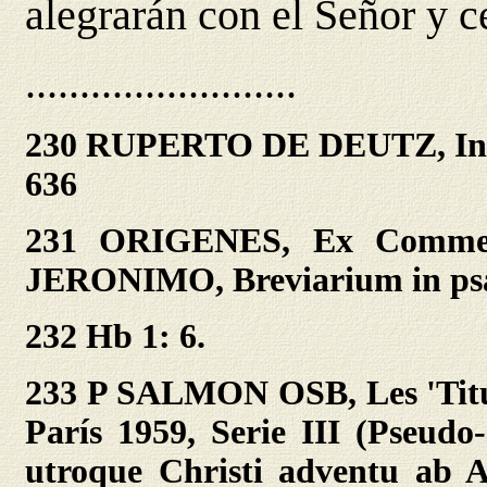
alegrarán con el Señor y 
.........................
230 RUPERTO DE DEUTZ, In 
636
231 ORIGENES, Ex Comment
JERONIMO, Breviarium in psa
232 Hb 1: 6.
233 P SALMON OSB, Les 'Titul
París 1959, Serie III (Pseudo
utroque Christi adventu ab Ap