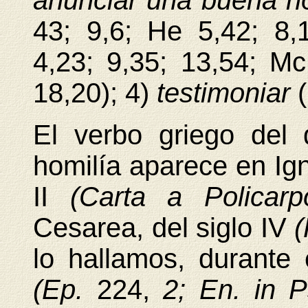
anunciar una buena no
43; 9,6; He 5,42; 8,
4,23; 9,35; 13,54; Mc
18,20); 4)
testimoniar
El verbo griego del 
homilía aparece en Ign
II
(Carta a Polica
Cesarea, del siglo IV
(
lo hallamos, durante 
(Ep.
224,
2; En. in 