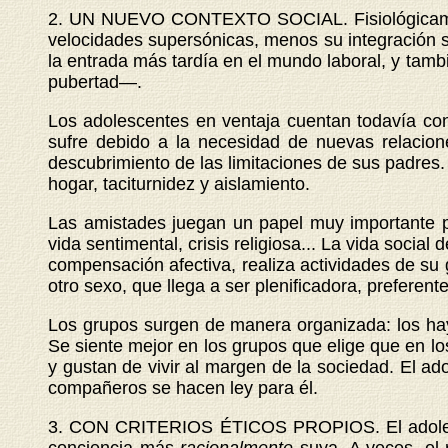
2. UN NUEVO CONTEXTO SOCIAL. Fi
siológica
velocidades supersónicas, menos su integración s
la entrada más tardía en el mundo laboral, y tamb
pubertad—.
Los adolescentes en ventaja cuentan todavía con 
sufre debido a la necesidad de nuevas relacione
descubrimiento de las limitaciones de sus padres. 
hogar, taciturnidez y aislamiento.
Las amistades juegan un papel muy importante para
vida sentimental, crisis religiosa... La vida socia
compensación afectiva, realiza actividades de su 
otro sexo, que llega a ser plenificadora, preferente
Los grupos surgen de manera organizada: los hay 
Se siente mejor en los grupos que elige que en lo
y gustan de vivir al margen de la sociedad. El a
compañeros se hacen ley para él.
3. CON CRITERIOS ÉTICOS PROPIOS. El adolescen