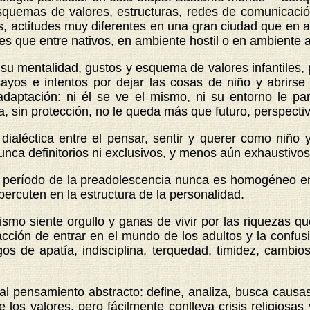
squemas de valores, estructuras, redes de comunicación
actitudes muy diferentes en una gran ciudad que en am
es que entre nativos, en ambiente hostil o en ambiente 
 mentalidad, gustos y esquema de valores infantiles, p
ayos e intentos por dejar las cosas de niño y abrir
daptación: ni él se ve el mismo, ni su entorno le par
a, sin protección, no le queda más que futuro, perspecti
ialéctica entre el pensar, sentir y querer como niño y
nca definitorios ni exclusivos, y menos aún exhaustivos
l
período de la preadolescencia nunca es homogéneo en
percuten en la estructura de la personalidad.
smo siente orgullo y ganas de vivir por las riquezas q
acción de entrar en el mundo de los adultos y la confusi
gos de apatía, indisciplina, terquedad, timidez, cambios
o al pensamiento abstracto: define, analiza, busca caus
e los valores, pero fácilmente conlleva crisis religios