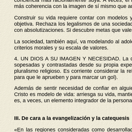
conciencia más
racionalmente
suya. A veces, el
más coherencia con la imagen de sí mismo que ad
Construir su vida requiere contar con modelos 
objetiva. Rechaza los legalismos de una sociedad
con absolutizaciones. Si descubre metas que vale
La sociedad, también aquí, va modelando al adol
criterios morales y su escala de valores.
4. UN DIOS A SU IMAGEN Y NECESIDAD. La dimens
sopesadas y contrastadas desde su propia experie
pluralismo religioso. Es corriente considerar la 
para que le aprueben y para marcar un gol).
Además de sentir necesidad de confiar en alguie
Cristo es modelo de vida: arriesga su vida, mantien
es, a veces, un elemento integrador de la personal
III. De cara a la evangelización y la catequesis
«En las regiones consideradas como desarrollad