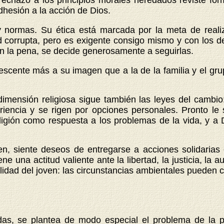
 rechazo a los principios morales heredados reviste fo
hesión a la acción de Dios.
y normas. Su ética está marcada por la meta de reali
 corrupta, pero es exigente consigo mismo y con los d
n la pena, se decide generosamente a seguirlas.
escente más a su imagen que a la de la familia y el g
ión religiosa sigue también las leyes del cambio: l
ncia y se rigen por opciones personales. Pronto le sur
religión como respuesta a los problemas de la vida, y 
n, siente deseos de entregarse a acciones solidarias
e una actitud valiente ante la libertad, la justicia, la 
idad del joven: las circunstancias ambientales pueden con
as, se plantea de modo especial el problema de la p