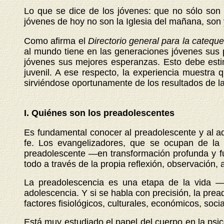
Lo que se dice de los jóvenes: que no sólo son 
jóvenes de hoy no son la Iglesia del mañana, son y
Como afirma el
Directorio general para la catequ
al mundo tiene en las generaciones jóvenes sus 
jóvenes sus mejores esperanzas. Esto debe estim
juvenil. A ese respecto, la experiencia muestra 
sirviéndose oportunamente de los resultados de la 
I. Quiénes son los preadolescentes
Es fundamental conocer al preadolescente y al ad
fe. Los evangelizadores, que se ocupan de l
preadolescente —en transformación profunda y f
todo a través de la propia reflexión, observación, a
La preadolescencia es una etapa de la vida —
adolescencia. Y si se habla con precisión, la prea
factores fisiológicos, culturales, económicos, soci
Está muy estudiado el papel del cuerpo en la psi