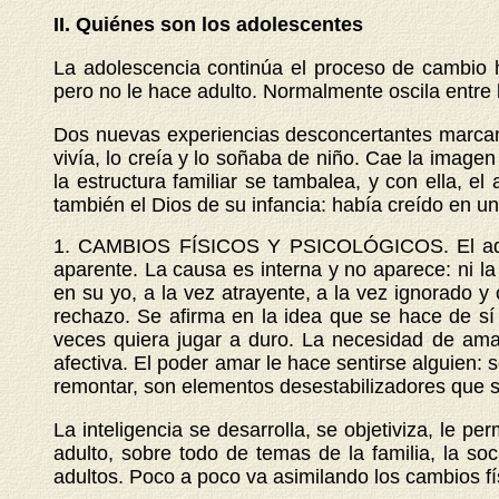
II. Quiénes son los adolescentes
La adolescencia continúa el proceso de cambio h
pero no le hace adulto. Normalmente oscila entre 
Dos nuevas experiencias desconcertantes marcan 
vivía, lo creía y lo soñaba de niño. Cae la image
la estructura familiar se tambalea, y con ella,
también el Dios de su infancia: había creído en u
1. CAMBIOS FÍSICOS Y PSICOLÓGICOS.
El a
aparente. La causa es interna y no aparece: ni la
en su yo, a la vez atrayente, a la vez ignorado y
rechazo. Se afirma en la idea que se hace de sí
veces quiera jugar a duro. La necesidad de am
afectiva. El poder amar le hace sentirse alguien: 
remontar, son elementos desestabilizadores que s
La inteligencia se desarrolla, se objetiviza, le p
adulto, sobre todo de temas de la familia, la so
adultos. Poco a poco va asimilando los cambios fí