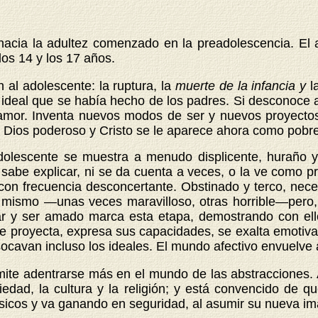
acia la adultez comenzado en la preadolescencia. El 
los 14 y los 17 años.
al adolescente: la ruptura, la
muerte de la infancia y
l
n ideal que se había hecho de los padres. Si desconoce
 el amor. Inventa nuevos modos de ser y nuevos proyect
n Dios poderoso y Cristo
se le aparece ahora como pobre
dolescente se muestra a menudo displicente, huraño y
 sabe explicar, ni se da cuenta a veces, o la ve como 
 con frecuencia desconcertante. Obstinado y terco, neces
 mismo —unas veces maravilloso, otras horrible—pero, 
ar y ser amado marca esta etapa, demostrando con ell
se proyecta, expresa sus capacidades, se exalta emotivam
ocavan incluso los ideales. El mundo afectivo envuelve
ermite adentrarse más en el mundo de las abstracciones. 
ciedad, la cultura y la religión; y está convencido d
sicos y va ganando en seguridad, al asumir su nueva im