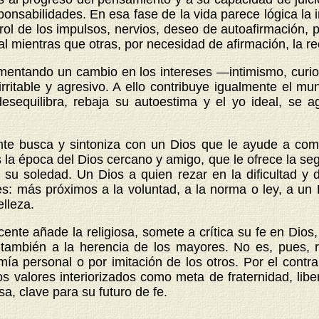
onsabilidades. En esa fase de la vida parece lógica la
ol de los impulsos, nervios, deseo de autoafirmación, 
l mientras que otras, por necesidad de afirmación, la r
mentando un cambio en los intereses —intimismo, curios
rritable y agresivo. A ello contribuye igualmente el mu
desequilibra, rebaja su autoestima y el yo ideal, se 
 busca y sintoniza con un Dios que le ayude a comp
s la época del Dios cercano y amigo, que le ofrece la seg
su soledad. Un Dios a quien rezar en la dificultad y d
: más próximos a la voluntad, a la norma o ley, a un
lleza.
cente añade la religiosa, somete a crítica su fe en Dio
también a la herencia de los mayores. No es, pues, ra
ía personal o por imitación de los otros. Por el contr
 valores interiorizados como meta de fraternidad, libert
sa, clave para su futuro de fe.