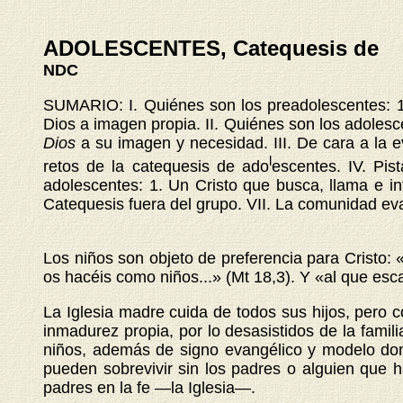
ADOLESCENTES, Catequesis de
NDC
SUMARIO: I. Quiénes son los preadolescentes: 1
Dios a imagen propia. II. Quiénes son los adolesc
Dios
a su imagen y necesidad. III. De cara a la e
l
retos de la catequesis de ado
escentes. IV. Pis
adolescentes: 1. Un Cristo que busca, llama e in
Catequesis fuera del grupo. VII. La comunidad eva
Los niños son objeto de preferencia para Cristo:
os hacéis como niños...» (Mt 18,3). Y «al que esca
La Iglesia madre cuida de todos sus hijos, pero c
inmadurez propia, por lo desasistidos de la famili
niños, además de signo evangélico y modelo donde
pueden sobrevivir sin los padres o alguien que 
padres en la fe —la Iglesia—.