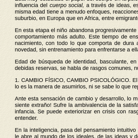
influencia del
cuerpo social,
a través de ideas, e
misma edad tiene a menudo enfoques, reacciones, 
suburbio, en Europa que en Africa, entre emigrant
En esta etapa el niño abandona progresivamente su
comportamiento más adulto. Este tiempo de ens
nacimiento, con todo lo que comporta de dura a
novedad, sin entrenamiento para enfrentarse a ell
Edad de búsqueda de identidad, basculante, en d
debidas reservas, se habla de rasgos comunes, nu
1. CAMBIO FÍSICO, CAMBIO PSICOLÓGICO. E
lo es la manera de asumirlos, ni se sabe lo que re
Ante esta sensación de cambio y desarrollo, lo mi
siente extraño! Sufre la ambivalencia de la satisf
infancia. Se puede exteriorizar en crisis con ras
entender.
En la inteligencia, pasa del pensamiento intuitiv
le abre al mundo de los ideales, de las ideas y d