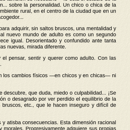
... sobre la personalidad. Un chico o chica de la
biente rural, en el centro de la ciudad que en un
acogedor...
ara adquirir, sin saltos bruscos, una mentalidad y
se al nuevo mundo de adulto es como un segundo
ece igual. Desorientado y confundido ante tanta
vas nuevas, mirada diferente.
 el pensar, sentir y querer como adulto. Con las
.
 los cambios físicos —en chicos y en chicas— ni
ue descubre, que duda, miedo o culpabilidad... ¡Se
ón o desagrado por ver perdido el equilibrio de la
 bruscos, etc., que le hacen inseguro y difícil de
as y atisba consecuencias. Esta dimensión racional
as y morales. Progresivamente adquiere sus propias