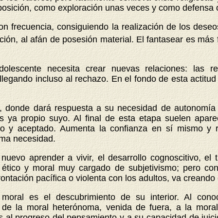
oposición, como exploración unas veces y como defensa 
n frecuencia, consiguiendo la realización de los deseo
ición, al afán de posesión material. El fantasear es más
dolescente necesita crear nuevas relaciones: las re
llegando incluso al rechazo. En el fondo de esta actitud
, donde dará respuesta a su necesidad de autonomía y 
s ya propio suyo. Al final de esta etapa suelen apar
 y aceptado. Aumenta la confianza en sí mismo y ref
sma necesidad.
 nuevo aprender a vivir, el desarrollo cognoscitivo, el
o ético y moral muy cargado de subjetivismo; pero co
rontación pacífica o violenta con los adultos, va creando 
 moral es el descubrimiento de su interior. Al cono
o de la moral heterónoma, venida de fuera, a la mor
s al progreso del pensamiento y a su capacidad de juicio