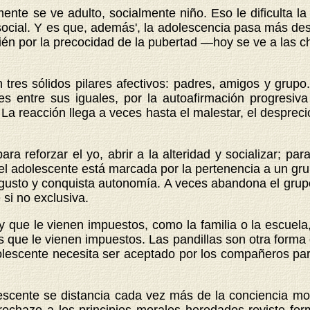
mente se ve adulto, socialmente niño. Eso le dificulta l
ocial. Y es que, además', la adolescencia pasa más desa
ién por la precocidad de la pubertad —hoy se ve a las c
tres sólidos pilares afectivos: padres, amigos y grupo
s entre sus iguales, por la autoafirmación progresiva
La reacción llega a veces hasta el malestar, el despreci
 reforzar el yo, abrir a la alteridad y socializar; par
l del adolescente está marcada por la pertenencia a un gr
gusto y conquista autonomía. A veces abandona el grupo
 si no exclusiva.
que le vienen impuestos, como la familia o la escuela
s que le vienen impuestos. Las pandillas son otra forma
dolescente necesita ser aceptado por los compañeros par
te se distancia cada vez más de la conciencia moral