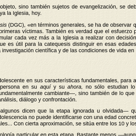
objeto, sino también sujetos de evangelización, se deb
a la Iglesia, hoy.
esis
(DGC), «en términos generales, se ha de observar que
primeras víctimas. También es verdad que el esfuerzo p
ular cada vez más a la Iglesia a realizar con decisión
que es útil para la catequesis distinguir en esas edade
investigación científica y de las condiciones de vida en
olescente en sus características fundamentales, para ay
a persona en su
aquí
y su
ahora,
no sólo estudian lo
undamentalmente cambiante—, sino también de lo que 
nálisis, diálogo y confrontación.
algunos dicen que la etapa ignorada u olvidada— que
dolescencia no puede identificarse con una edad concreta
ales... Con
cierta aproximación, se sitúa entre los 10 y l
cología particular en esta etapa. Bastante menos —aunq