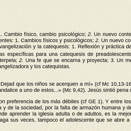
. Cambio físico, cambio psicológico;
2.
Un nuevo conte
entes: 1. Cambios físicos y psicológicos;
2.
Un nuevo con
vangelización y la catequesis: 1. Reflexión y práctica d
tas específicas para una catequesis de preadolescent
terpela;
2.
Una fe que se encarna y proyecta;
3.
Un mé
ngelizadora y los catequistas.
 «Dejad que los niños se acerquen a mí» (cf Mc 10,13-1
ndalice a uno de estos...» (Mc 9,42). Jesús sintió pena 
on preferencia de los más débiles (cf GE 1). Y entre los
a y de la sociedad, por la falta de armazón humana y de 
 aprender la Iglesia adulta o de adultos, es la mejor
haga sus veces, tampoco el adolescente que se abre a 