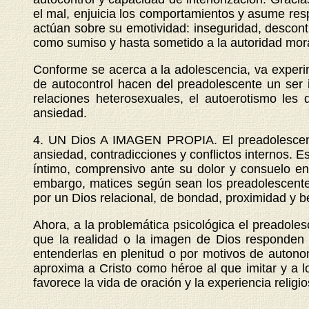
el mal, enjuicia los comportamientos y asume resp
actúan sobre su emotividad: inseguridad, descontr
como sumiso y hasta sometido a la autoridad mora
Conforme se acerca a la adolescencia, va experi
de autocontrol hacen del preadolescente un ser i
relaciones heterosexuales, el autoerotismo les 
ansiedad.
4. UN Dios A IMAGEN PROPIA. El preadolescente
ansiedad, contradicciones y conflictos internos. E
íntimo, comprensivo ante su dolor y consuelo en 
embargo, matices según sean los preadolescentes
por un Dios relacional, de bondad, proximidad y be
Ahora, a la problemática psicológica el preadoles
que la realidad o la imagen de Dios responden 
entenderlas en plenitud o por motivos de autonom
aproxima a Cristo como héroe al que imitar y a los
favorece la vida de oración y la experiencia religio