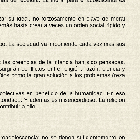
rmas de rebeldía. La moral para el adolescente es
zar su ideal, no forzosamente en clave de moral
emás hasta crear a veces un orden social rígido y
rupo. La sociedad va imponiendo cada vez más sus
as creencias de la infancia han sido pensadas,
girán conflictos entre religión, razón, ciencia y
a Dios como la gran solución a los problemas (reza
 colectivas en beneficio de la humanidad. En eso
autoridad... Y además es misericordioso. La religión
tribuir a ello.
readolescencia: no se tienen suficientemente en