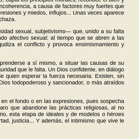
 incoherencia, a causa de factores muy fuertes que
presiones y miedos, influjos... Unas veces aparece
echaza.
idad sexual, subjetivismo— que, unido a su falta
ndo afectivo sexual: al tiempo que se abren a las
agudiza el conflicto y provoca ensimismamiento y
renderse a sí mismo, a situar las causas de su
uridad que le falta. Un Dios confidente, en diálogo
e quien esperar la fuerza necesaria. Existen, sin
 Dios todopoderoso y sancionador, o más atraídos
s, en el fondo o en las expresiones, pues sospecha
ro que abandone las prácticas religiosas, al no
ario, esta etapa de ideales y de modelos o héroes
ad, justicia... Y además, el intimismo que vive le