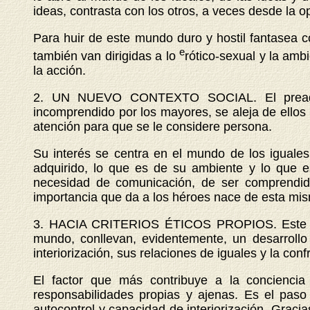
ideas, contrasta con los otros, a veces desde la 
Para huir de este mundo duro y hostil fantasea co
e
también van dirigidas a lo
rótico-sexual y la amb
la acción.
2.
UN NUEVO CONTEXTO SOCIAL. El pre
a
incomprendido por los mayores, se aleja de ellos 
atención para que se le considere persona.
Su interés se centra en el mundo de los iguales
adquirido, lo que es de su ambiente y lo que e
necesidad de comunicación, de ser comprendido
importancia que da a los héroes nace de esta mi
3. HACIA CRITERIOS ÉTICOS PROPIOS.
Este
mundo, conllevan, evidentemente, un desarroll
interiorización, sus relaciones de iguales y la conf
El factor que más contribuye a la conciencia
responsabilidades propias y ajenas. Es el pas
autocontrol y capacidad de interiorización. Gracia