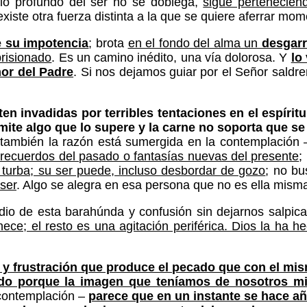
 lo profundo del ser no se doblega,
sigue pertenecien
 existe otra fuerza distinta a la que se quiere aferrar 
e su impotencia
; brota
en el fondo del alma un
desgarr
prisionado
. Es un camino inédito, una vía dolorosa. Y
lo
amor del Padre
. Si nos dejamos guiar por el Señor saldr
en invadidas por terribles tentaciones en el espíritu
admite algo que lo supere y la carne no soporta que s
también la razón está sumergida en la contemplación
recuerdos del pasado o fantasías nuevas del presente
;
a turba; su ser puede, incluso desbordar de gozo
; no bu
 ser
. Algo se alegra en esa persona que no es ella misma
o de esta barahúnda y confusión sin dejarnos salpica
enece; el resto es una agitación periférica. Dios la ha 
y frustración que produce el pecado que con el mi
herido porque la imagen que teníamos de nosotros 
 contemplación –
parece que en un instante se hace a