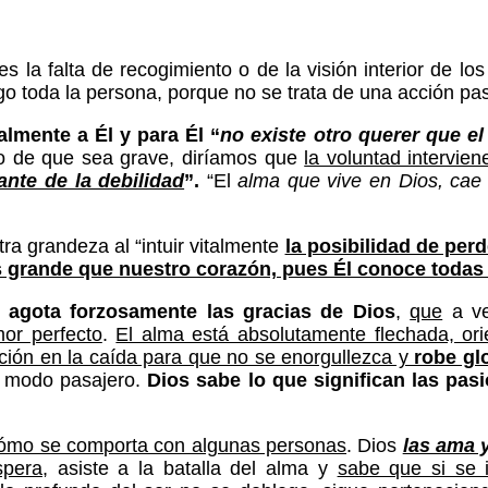
s la falta de recogimiento o de la visión interior de los
go toda la persona, porque no se trata de una acción pas
lmente a Él y para Él “
no existe otro querer que el
so de que sea grave, diríamos que
la voluntad intervie
nte de la debilidad
”.
“El
alma que vive en Dios, cae 
ra grandeza al “intuir vitalmente
la posibilidad de per
 grande que nuestro corazón, pues Él conoce todas
 agota forzosamente las gracias de Dios
,
que
a v
or perfecto
.
El alma está absolutamente flechada, or
ación en la caída para que no se enorgullezca y
robe gl
e modo pasajero.
Dios sabe lo que significan las pa
ómo se comporta con algunas personas
. Dios
las ama 
spera
, asiste a la batalla del alma y
sabe que si se i