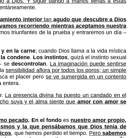
do a Dios. Y sigue dando a manos llenas a estas
momentáneamente.
amiento interior
tan
agudo que descubre a Dios
 vamos recorriendo mientras aceptamos nuestra
emos triunfantes de la prueba y entraremos un día –
 y en la carne
; cuando Dios llama a la vida mística
e la condene
.
Los instintos
, quizá el instinto sexual
 – se
descontrolan
.
La imaginación puede sentirse
 la
sensibilidad aflora por todos los poros; un simple
sca el placer pero
se ve sumergida en un contento
 entera.
r.
La presencia divina ha puesto un candado en el
hecho suya y el alma siente que
amor con amor se
smo pecado
. En el fondo
es
nuestro amor propio,
mismos y la que pensábamos que Dios tenia de
ñicos
, que hemos perdido el tiempo.
Pero
sabemos