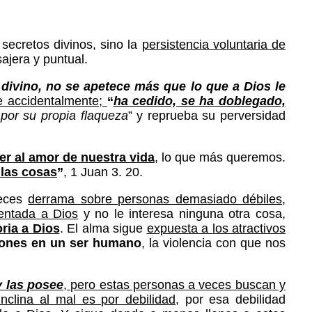
 secretos divinos, sino la
persistencia voluntaria de
ajera y puntual.
 divino, no se apetece más que lo que a Dios le
ne accidentalmente;
“
ha cedido, se ha doblegado,
por su propia flaqueza
” y reprueba su perversidad
der al amor de nuestra vida
, lo que más queremos.
 las cosas
”
, 1 Juan 3. 20.
eces
derrama sobre personas demasiado débiles,
ientada a Dios
y no le interesa ninguna otra cosa,
oria a Dios
. El alma sigue
expuesta a los atractivos
siones en un ser humano
, la violencia con que nos
y las posee
, pero estas personas a veces buscan y
nclina al mal es por debilidad
, por esa debilidad