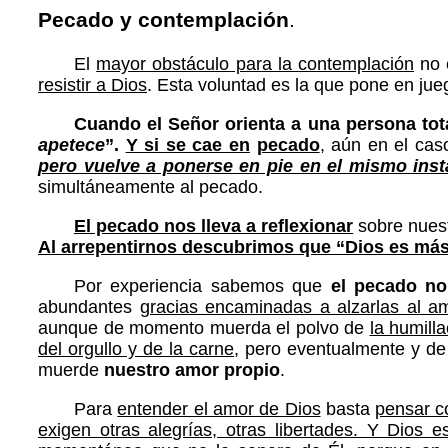
Pecado y contemplación
.
El
mayor obstáculo para la contemplación
no e
resistir a Dios
. Esta voluntad es la que pone en jue
Cuando el Señor orienta a una persona tota
apetece
”.
Y si se cae en
pecado
, aún en el ca
pero vuelve a ponerse en pie en el mismo insta
simultáneamente al pecado.
El pecado nos lleva a reflexionar
sobre nuest
Al arrepentirnos descubrimos que “Dios es más
Por experiencia sabemos que
el pecado no
abundantes
gracias encaminadas a alzarlas al am
aunque de momento muerda el polvo de
la humill
del orgullo y de la carne
, pero eventualmente y d
muerde
nuestro amor propio
.
Para
entender el amor de Dios
basta
pensar c
exigen otras alegrías, otras libertades. Y Dios e