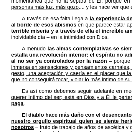
momentánea que no la separa de Él
, porque en
personas más luz, más gozo
.... y les hace ver que
A través de esa falta llega a
la experiencia d
al borde de esos abismos
en que parece estar a
terrible miseria y a través de ella el increíble 
inolvidable día – en la intimidad con Dios.
A menudo
las almas contemplativas se sient
estalla una revolución interior: el espíritu no 
al no ser ya controlados por la razón
– porque 
inmersa en sensaciones y pensamientos carnales, 
gesto, una aceptación y caería en el placer que l
que no conseguirá tocar, violar lo más intimo de su
Es así como debemos seguir adelante en medi
querer íntimo del ser; está en Dios y a Él le pert
paga
.
El diablo hace
más daño con el desencanto 
nuestro orgullo espiritual quien se siente 
nosotros
– fruto de trabajo de años de ascética y