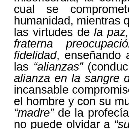
cual se comprome
humanidad, mientras 
las virtudes de
la paz,
fraterna preocupac
fidelidad
, enseñando a 
las
“alianzas”
(conduc
alianza en la sangre d
incansable compromiso
el hombre y con su mu
“madre”
de la profecía
no puede olvidar a
“s