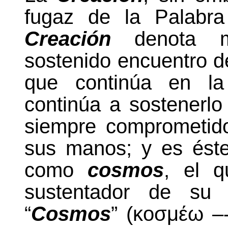
fugaz de
la Palabra
Creación
denota má
sostenido encuentro d
que continúa en la 
continúa a sostenerlo
siempre comprometido
sus manos; y es éste
como
cosmos
, el q
sustentador de su 
“
Cosmos
” (
κοσμέω
–-