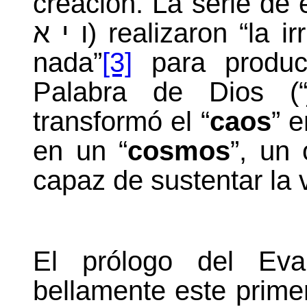
creación. La serie de 
א
י
ו
) realizaron “la i
nada”
[3]
para produci
Palabra
de Dios (
transformó el “
caos
” e
en un “
cosmos
”, un
capaz de sustentar la
El prólogo del Eva
bellamente este prime