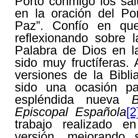
Porto conmigo los sa
en la oración del Pon
Paz”. Confío en que
reflexionando sobre
Palabra de Dios en 
sido muy fructíferas
versiones de
la Bibli
sido una ocasión pa
espléndida nueva
Episcopal
Española
[2
trabajo realizado e
versión, mejorando 