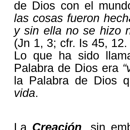
de Dios con el mund
las cosas fueron hec
y sin ella no se hizo 
(Jn 1, 3; cfr. Is 45, 12
Lo que ha sido llam
Palabra
de Dios era
“v
la Palabra
de Dios qu
vida
.
La
Creación
, sin em