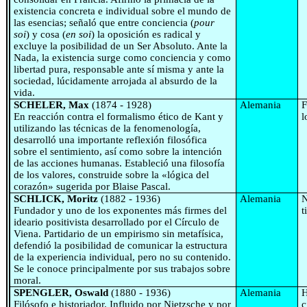
existencia concreta e individual sobre el mundo de
las esencias; señaló que entre conciencia (
pour
soi
) y cosa (
en soi
) la oposición es radical y
excluye la posibilidad de un Ser Absoluto. Ante la
Nada, la existencia surge como conciencia y como
libertad pura, responsable ante sí misma y ante la
sociedad, lúcidamente arrojada al absurdo de la
vida.
SCHELER, Max
(1874 - 1928)
Alemania
F
En reacción contra el formalismo ético de Kant y
l
utilizando las técnicas de la fenomenología,
desarrolló una importante reflexión filosófica
sobre el sentimiento, así como sobre la intención
de las acciones humanas. Estableció una filosofía
de los valores, construide sobre la «lógica del
corazón» sugerida por Blaise Pascal.
SCHLICK, Moritz
(1882 - 1936)
Alemania
N
Fundador y uno de los exponentes más firmes del
t
ideario positivista desarrollado por el Círculo de
Viena. Partidario de un empirismo sin metafísica,
defendió la posibilidad de comunicar la estructura
de la experiencia individual, pero no su contenido.
Se le conoce principalmente por sus trabajos sobre
moral.
SPENGLER, Oswald
(1880 - 1936)
Alemania
H
Filósofo e historiador. Influido por Nietzsche y por
c