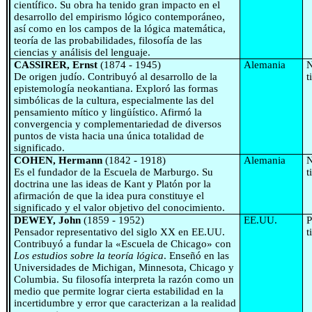
científico. Su obra ha tenido gran impacto en el
desarrollo del empirismo lógico contemporáneo,
así como en los campos de la lógica matemática,
teoría de las probabilidades, filosofía de las
ciencias y análisis del lenguaje.
CASSIRER, Ernst
(1874 - 1945)
Alemania
N
De origen judío. Contribuyó al desarrollo de la
t
epistemología neokantiana. Exploró las formas
simbólicas de la cultura, especialmente las del
pensamiento mítico y lingüístico. Afirmó la
convergencia y complementariedad de diversos
puntos de vista hacia una única totalidad de
significado.
COHEN, Hermann
(1842 - 1918)
Alemania
N
Es el fundador de la Escuela de Marburgo. Su
t
doctrina une las ideas de Kant y Platón por la
afirmación de que la idea pura constituye el
significado y el valor objetivo del conocimiento.
DEWEY, John
(1859 - 1952)
EE.UU.
P
Pensador representativo del siglo XX en EE.UU.
t
Contribuyó a fundar la «Escuela de Chicago» con
Los estudios sobre la teoría lógica
. Enseñó en las
Universidades de Michigan, Minnesota, Chicago y
Columbia. Su filosofía interpreta la razón como un
medio que permite lograr cierta estabilidad en la
incertidumbre y error que caracterizan a la realidad