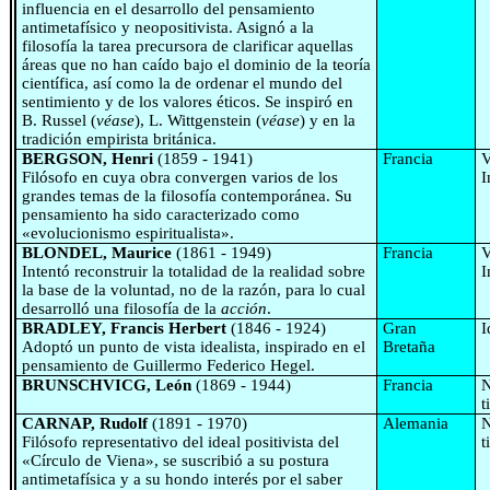
influencia en el desarrollo del pensamiento
antimetafísico y neopositivista. Asignó a la
filosofía la tarea precursora de clarificar aquellas
áreas que no han caído bajo el dominio de la teoría
científica, así como la de ordenar el mundo del
sentimiento y de los valores éticos. Se inspiró en
B. Russel (
véase
), L. Wittgenstein (
véase
) y en la
tradición empirista británica.
BERGSON, Henri
(1859 - 1941)
Francia
V
Filósofo en cuya obra convergen varios de los
I
grandes temas de la filosofía contemporánea. Su
pensamiento ha sido caracterizado como
«evolucionismo espiritualista».
BLONDEL, Maurice
(1861 - 1949)
Francia
V
Intentó reconstruir la totalidad de la realidad sobre
I
la base de la voluntad, no de la razón, para lo cual
desarrolló una filosofía de la
acción
.
BRADLEY, Francis Herbert
(1846 - 1924)
Gran
I
Adoptó un punto de vista idealista, inspirado en el
Bretaña
pensamiento de Guillermo Federico Hegel.
BRUNSCHVICG, León
(1869 - 1944)
Francia
N
t
CARNAP, Rudolf
(1891 - 1970)
Alemania
N
Filósofo representativo del ideal positivista del
t
«Círculo de Viena», se suscribió a su postura
antimetafísica y a su hondo interés por el saber