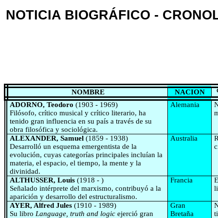
NOTICIA BIOGRÁFICO - CRONOL
NOMBRE
NACION
ADORNO, Teodoro
(1903 - 1969)
Alemania
N
Filósofo, crítico musical y crítico literario, ha
m
tenido gran influencia en su país a través de su
obra filosófica y sociológica.
ALEXANDER, Samuel
(1859 - 1938)
Australia
R
Desarrolló un esquema emergentista de la
c
evolución, cuyas categorías principales incluían la
materia, el espacio, el tiempo, la mente y la
divinidad.
ALTHUSSER, Louis
(1918 - )
Francia
E
Señalado intérprete del marxismo, contribuyó a la
l
aparición y desarrollo del estructuralismo.
AYER, Alfred Jules
(1910 - 1989)
Gran
N
Su libro
Language, truth and logic
ejerció gran
Bretaña
t