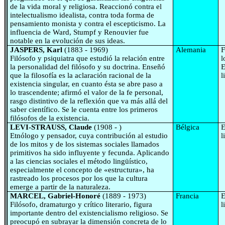
de la vida moral y religiosa. Reaccionó contra el
intelectualismo idealista, contra toda forma de
pensamiento monista y contra el escepticismo. La
influencia de Ward, Stumpf y Renouvier fue
notable en la evolución de sus ideas.
JASPERS, Karl
(1883 - 1969)
Alemania
F
Filósofo y psiquiatra que estudió la relación entre
l
la personalidad del filósofo y su doctrina. Enseñó
E
que la filosofía es la aclaración racional de la
l
existencia singular, en cuanto ésta se abre paso a
lo trascendente; afirmó el valor de la fe personal,
rasgo distintivo de la reflexión que va más allá del
saber científico. Se le cuenta entre los primeros
filósofos de la existencia.
LEVI-STRAUSS, Claude
(1908 - )
Bélgica
E
Etnólogo y pensador, cuya contribución al estudio
l
de los mitos y de los sistemas sociales llamados
primitivos ha sido influyente y fecunda. Aplicando
a las ciencias sociales el método lingüístico,
especialmente el concepto de «estructura», ha
rastreado los procesos por los que la cultura
emerge a partir de la naturaleza.
MARCEL, Gabriel-Honoré
(1889 - 1973)
Francia
E
Filósofo, dramaturgo y crítico literario, figura
l
importante dentro del existencialismo religioso. Se
preocupó en subrayar la dimensión concreta de lo