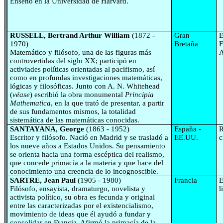
Enseñó en la Universidad de Harvard.
RUSSELL, Bertrand Arthur William
(1872 -
Gran
E
1970)
Bretaña
F
Matemático y filósofo, una de las figuras más
A
controvertidas del siglo XX; participó en
activiades políticas orientadas al pacifismo, así
como en profundas
investigaciones matemáticas,
lógicas y filosóficas. Junto con A. N. Whitehead
(
véase
) escribió la obra monumental
Principia
Mathematica
, en la que trató de presentar, a partir
de sus fundamentos mismos, la totalidad
sistemática de las matemáticas conocidas.
SANTAYANA, George
(1863 - 1952)
España -
R
Escritor y filósofo. Nació en Madrid y se trasladó a
EE.UU.
c
los nueve años a Estados Unidos. Su pensamiento
se orienta hacia una forma escéptica del realismo,
que concede primacía a la materia y que hace del
conocimiento una creencia de lo incognoscible.
SARTRE, Jean Paul
(1905 - 1980)
Francia
E
Filósofo, ensayista, dramaturgo, novelista y
l
activista político, su obra es fecunda y original
entre las caracterizadas por el existencialismo,
movimiento de ideas que él ayudó a fundar y
consolidar en Francia. Afirmó la primacía de la