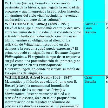
W. Dilthey (
véase
), formuló una conceoción
pesimista de la historia, que negaba la realidad del
progreso y que interpretaba la evolución histórica
en términos del ciclo vital (nacimiento, juventud,
maduración y muerte de las culturas).
WITTGENSTEIN, Ludwig
(1889 - 1951)
Austria -
F
Elevó el lenguaje al puesto más central y decisivo
Gran
A
entre los temas de la filosofía, que consideró como
Bretaña
actividad clarificadora destinada a reconocer en
último término su obligación al silencio. La
reflexión de Wittgenstein respondió en dos
tiempos a la pregunta ¿qué puede expresarse? El
primero quedó consignado en el
Tractatus Logico-
Philosophicus
. El segundo tiempo de su respuesta
surgió como una profundización del primero, y se
halla plasmado en sus
Philosophische
Untersuchungen
, en donde desarrolla su teoría de
los «juegos de lenguaje».
WHITEHEAD, Alfred North
(1861 - 1947)
Gran
R
Matemático y filósofo, que elaboró junto con B.
Bretaña
c
Russel (
véase
) la monumental formulación
axiomática de las matemáticas
Principia
Mathematica
. Posteriormente se dedicó a la
reflexión filosófica, área en la que propuso una
interpretación de la realidad en términos de
procesos y estructuras asociadas. Su pensamiento