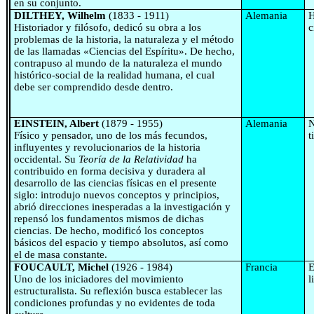
en su conjunto.
DILTHEY, Wilhelm
(1833 - 1911)
Alemania
H
Historiador y filósofo, dedicó su obra a los
c
problemas de la historia, la naturaleza y el método
de las llamadas «Ciencias del Espíritu». De hecho,
contrapuso al mundo de la naturaleza el mundo
histórico-social de la realidad humana, el cual
debe ser comprendido desde dentro.
EINSTEIN, Albert
(1879 - 1955)
Alemania
N
Físico y pensador, uno de los más fecundos,
t
influyentes y revolucionarios de la historia
occidental. Su
Teoría de la Relatividad
ha
contribuido en forma decisiva y duradera al
desarrollo de las ciencias físicas en el presente
siglo: introdujo nuevos conceptos y principios,
abrió direcciones inesperadas a la investigación y
repensó los fundamentos mismos de dichas
ciencias. De hecho, modificó los conceptos
básicos del espacio y tiempo absolutos, así como
el de masa constante.
FOUCAULT, Michel
(1926 - 1984)
Francia
E
Uno de los iniciadores del movimiento
l
estructuralista. Su reflexión busca establecer las
condiciones profundas y no evidentes de toda