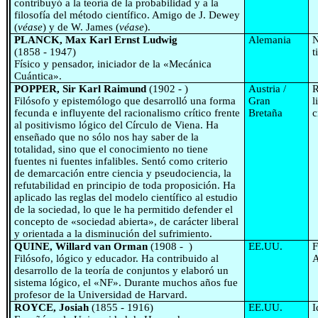
contribuyó a la teoría de la probabilidad y a la
filosofía del método científico. Amigo de J. Dewey
(
véase
) y de W. James (
véase
).
PLANCK, Max Karl Ernst Ludwig
Alemania
N
(1858 - 1947)
t
Físico y pensador, iniciador de la «Mecánica
Cuántica».
POPPER, Sir Karl Raimund
(1902 - )
Austria /
R
Filósofo y epistemólogo que desarrolló una forma
Gran
l
fecunda e influyente del racionalismo crítico frente
Bretaña
c
al positivismo lógico del Círculo de Viena. Ha
enseñado que no sólo nos hay saber de la
totalidad, sino que el conocimiento no tiene
fuentes ni fuentes infalibles. Sentó como criterio
de demarcación entre ciencia y pseudociencia, la
refutabilidad en principio de toda proposición. Ha
aplicado las reglas del modelo científico al estudio
de la sociedad, lo que le ha permitido defender el
concepto de «sociedad abierta», de carácter liberal
y orientada a la disminución del sufrimiento.
QUINE, Willard van Orman
(1908 - )
EE.UU.
F
Filósofo, lógico y educador. Ha contribuido al
A
desarrollo de la teoría de con­juntos y elaboró un
sistema lógico, el «NF». Durante muchos años fue
profesor de la Universidad de Harvard.
ROYCE, Josiah
(1855 - 1916)
EE.UU.
I