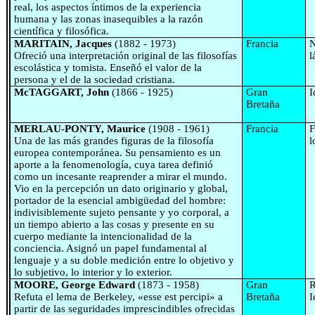
real, los aspectos íntimos de la experiencia
humana y las zonas inasequibles a la razón
científica y filosófica.
MARITAIN, Jacques
(1882 - 1973)
Francia
N
Ofreció una interpretación original de las filosofías
l
escolástica y tomista. Enseñó el valor de la
persona y el de la sociedad cristiana.
McTAGGART, John
(1866 - 1925)
Gran
I
Bretaña
MERLAU-PONTY, Maurice
(1908 - 1961)
Francia
F
Una de las más grandes figuras de la filosofía
l
europea contemporánea. Su pensamiento es un
aporte a la fenomenología, cuya tarea definió
como un incesante reaprender a mirar el mundo.
Vio en la percepción un dato originario y global,
portador de la esencial ambigüedad del hombre:
indivisiblemente sujeto pensante y yo corporal, a
un tiempo abierto a las cosas y presente en su
cuerpo mediante la intencionalidad de la
conciencia. Asignó un papel fundamental al
lenguaje y a su doble medición entre lo objetivo y
lo subjetivo, lo interior y lo exterior.
MOORE, George Edward
(1873 - 1958)
Gran
R
Refuta el lema de Berkeley, «esse est percipi» a
Bretaña
I
partir de las seguridades imprescindibles ofrecidas