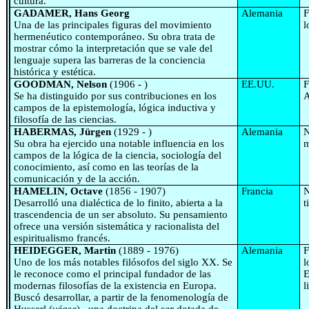
cultura.
GADAMER, Hans Georg
Alemania
F
Una de las principales figuras del movimiento
l
hermenéutico contemporáneo. Su obra trata de
mostrar cómo la interpretación que se vale del
lenguaje supera las barreras de la conciencia
histórica y estética.
GOODMAN, Nelson
(1906 - )
EE.UU.
F
Se ha distinguido por sus contribuciones en los
A
campos de la epistemología, lógica inductiva y
filosofía de las ciencias.
HABERMAS, Jürgen
(1929 - )
Alemania
N
Su obra ha ejercido una notable influencia en los
m
campos de la lógica de la ciencia, sociología del
conocimiento, así como en las teorías de la
comunicación y de la acción.
HAMELIN, Octave
(1856 - 1907)
Francia
N
Desarrolló una dialéctica de lo finito, abierta a la
t
trascendencia de un ser absoluto. Su pensamiento
ofrece una versión sistemática y racionalista del
espiritualismo francés.
HEIDEGGER, Martin
(1889 - 1976)
Alemania
F
Uno de los más notables filósofos del siglo XX. Se
l
le reconoce como el principal fundador de las
E
modernas filosofías de la existencia en Europa.
l
Buscó desarrollar, a partir de la fenomenología de