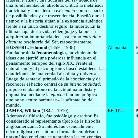
Husserl (
véase
) , una doctrina del
ser
dotada de
una fundamentación absoluta. Criticó la metafísica
tradicional y consideró la
existencia
como espacio
de posibilidades y de trascendencia. Enseñó que el
tiempo y la historia sitúan a la existencia auténtica
frente a su único destino seguro: la muerte. En la
última etapa de su vida, el lenguaje y la poesía
adquirieron importancia decisiva como
morada
y
discurso originario
del Ser, respectivamente.
HUSSERL, Edmund
(1859 - 1938)
Alemania
F
Fundador de la
fenomenología
, movimiento de
n
ideas que ejerció una poderosa influencia en el
pensamiento europeo del siglo XX. Frente al
naturalismo y al psicologismo, buscó establecer las
condiciones de una verdad absoluta y universal.
Luego de sentar el primado de la conciencia y de
reconocer el hecho central de su
intencionalidad
,
propuso el abandono de la actitud naturalista y
dogmática mediante la
epoché
fenomenológica
que pone «entre paréntesis» la afirmación del
mundo.
JAMES, William
(1842 - 1910)
EE. UU.
P
Además de filósofo, fue psicólogo y escritor. Es
t
considerado el representante típico de la filsoofía
angloamericana. Su interés fue esencialmente
ético-religioso; enseñó una forma de empirismo
pragmático en el que se garantizan las exigencias