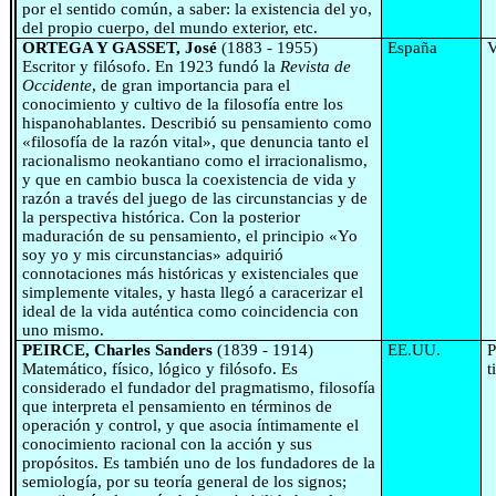
por el sentido común, a saber: la existencia del yo,
del propio cuerpo, del mundo exterior, etc.
ORTEGA Y GASSET, José
(1883 - 1955)
España
V
Escritor y filósofo. En 1923 fundó la
Revista de
Occidente
, de gran importancia para el
conocimiento y cultivo de la filosofía entre los
hispanohablantes. Describió su pensamiento como
«filosofía de la razón vital», que denuncia tanto el
racionalismo neokantiano como el irracionalismo,
y que en cambio busca la coexistencia de vida y
razón a través del juego de las circunstancias y de
la perspectiva histórica. Con la posterior
maduración de su pensamiento, el principio «Yo
soy yo y mis circunstancias» adquirió
connotaciones más históricas y existenciales que
simplemente vitales, y hasta llegó a caracerizar el
ideal de la vida auténtica como coincidencia con
uno mismo.
PEIRCE, Charles Sanders
(1839 - 1914)
EE.UU.
P
Matemático, físico, lógico y filósofo. Es
t
considerado el fundador del pragmatismo, filosofía
que interpreta el pensamiento en términos de
operación y control, y que asocia íntimamente el
conocimiento racional con la acción y sus
propósitos. Es también uno de los fundadores de la
semiología, por su teoría general de los signos;