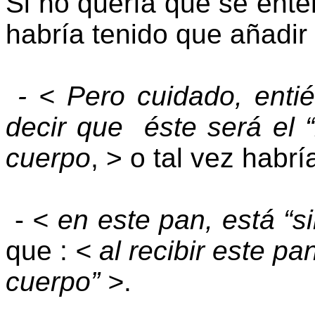
Si no quería que se enten
habría tenido que añadir
- < Pero cuidado, enti
decir que éste será el “
cuerpo
, > o tal vez habr
-
< en este pan, está “
que :
< al recibir este p
cuerpo” >
.