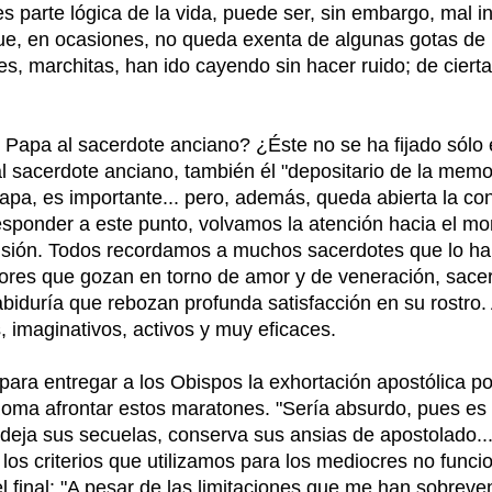
parte lógica de la vida, puede ser, sin embargo, mal int
 que, en ocasiones, no queda exenta de algunas gotas de
es, marchitas, han ido cayendo sin hacer ruido; de cierta
Papa al sacerdote anciano? ¿Éste no se ha fijado sólo e
sacerdote anciano, también él "depositario de la memoria 
Papa, es importante... pero, además, queda abierta la c
sponder a este punto, volvamos la atención hacia el mo
sión. Todos recordamos a muchos sacerdotes que lo han 
es que gozan en torno de amor y de veneración, sacerd
biduría que rebozan profunda satisfacción en su rostro. A
s, imaginativos, activos y muy eficaces.
para entregar a los Obispos la exhortación apostólica po
oma afrontar estos maratones. "Sería absurdo, pues es u
eja sus secuelas, conserva sus ansias de apostolado... D
s criterios que utilizamos para los mediocres no funci
el final: "A pesar de las limitaciones que me han sobreve