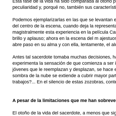
Esta fase de la vida ha sido comparada al otoño po
peculiaridad y, porqué no, también sus característ
Podemos ejemplarizarlas en las que se levantan e
del centro de la escena, cuando deja la representa
magistralmente esta experiencia en la película Ca
brillo y aplauso; ahora en la escena del m ajestuo
abre paso en su alma y con ella, lentamente, el a
Antes tal sacerdote tomaba muchas decisiones, hac
experimenta la sensación de que comienza a ser in
jóvenes que le reemplazan y desplazan, se hace e
sombra de la nube se extiende a cubrir mayor par
trabajos?... En el silencio de estas zozobras, con
A pesar de la limitaciones que me han sobreven
El otoño de la vida del sacerdote, a menos que si