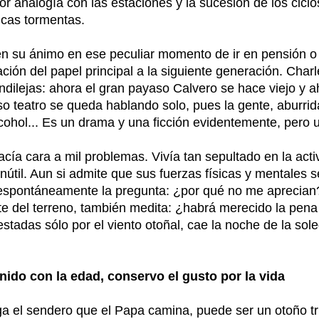
r analogía con las estaciones y la sucesión de los ciclos 
icas tormentas.
n su ánimo en ese peculiar momento de ir en pensión o
ción del papel principal a la siguiente generación. Char
ndilejas: ahora el gran payaso Calvero se hace viejo y 
so teatro se queda hablando solo, pues la gente, aburrid
lcohol... Es un drama y una ficción evidentemente, pero 
ía cara a mil problemas. Vivía tan sepultado en la activ
útil. Aun si admite que sus fuerzas físicas y mentales 
spontáneamente la pregunta: ¿por qué no me aprecian? 
te del terreno, también medita: ¿habrá merecido la pena
testadas sólo por el viento otoñal, cae la noche de la s
ido con la edad, conservo el gusto por la vida
ga el sendero que el Papa camina, puede ser un otoño tri