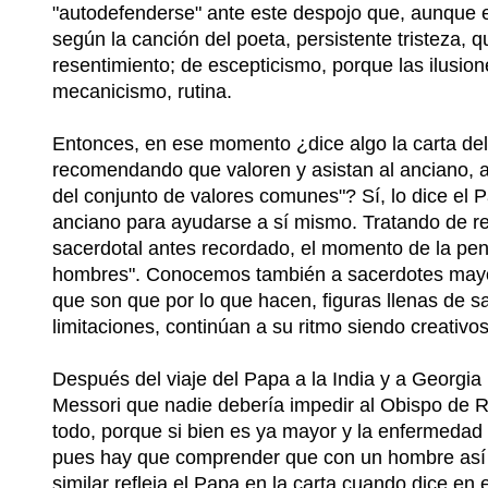
"autodefenderse" ante este despojo que, aunque es 
según la canción del poeta, persistente tristeza,
resentimiento; de escepticismo, porque las ilusion
mecanicismo, rutina.
Entonces, en ese momento ¿dice algo la carta del 
recomendando que valoren y asistan al anciano, al 
del conjunto de valores comunes"? Sí, lo dice el 
anciano para ayudarse a sí mismo. Tratando de re
sacerdotal antes recordado, el momento de la pen
hombres". Conocemos también a sacerdotes mayor
que son que por lo que hacen, figuras llenas de sa
limitaciones, continúan a su ritmo siendo creativo
Después del viaje del Papa a la India y a Georgia 
Messori que nadie debería impedir al Obispo de R
todo, porque si bien es ya mayor y la enfermedad d
pues hay que comprender que con un hombre así lo
similar refleja el Papa en la carta cuando dice en 