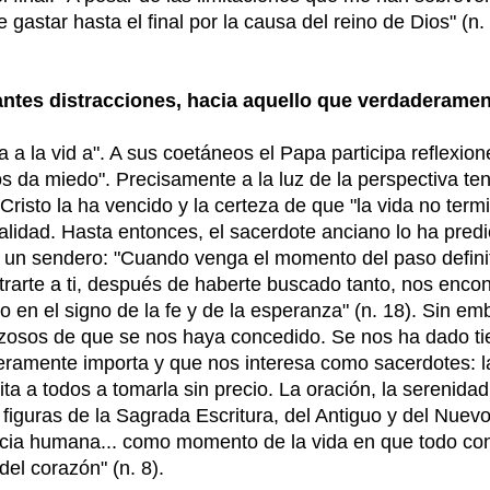
gastar hasta el final por la causa del reino de Dios" (n. 
antes distracciones, hacia aquello que verdaderame
vida a la vid a". A sus coetáneos el Papa participa reflex
s da miedo". Precisamente a la luz de la perspectiva te
risto la ha vencido y la certeza de que "la vida no term
realidad. Hasta entonces, el sacerdote anciano lo ha pr
 un sendero: "Cuando venga el momento del paso definit
arte a ti, después de haberte buscado tanto, nos enco
do en el signo de la fe y de la esperanza" (n. 18). Sin 
zosos de que se nos haya concedido. Se nos ha dado ti
ramente importa y que nos interesa como sacerdotes: la 
ita a todos a tomarla sin precio. La oración, la serenidad
 figuras de la Sagrada Escritura, del Antiguo y del Nue
encia humana... como momento de la vida en que todo c
del corazón" (n. 8).