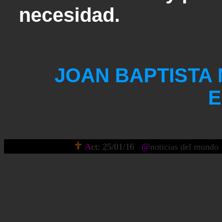
necesidad.
JOAN BAPTISTA M
E
A
ct: 25/01/16
@
noticias del mundo